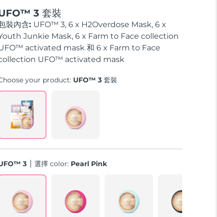
UFO™ 3 套裝
包裝內含:
UFO™ 3, 6 x H2Overdose Mask, 6 x
Youth Junkie Mask, 6 x Farm to Face collection
UFO™ activated mask 和 6 x Farm to Face
collection UFO™ activated mask
Choose your product:
UFO™ 3 套裝
UFO™ 3
選擇 color:
Pearl Pink