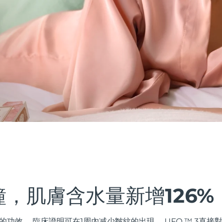
鐘，肌膚含水量新增126%
的功效。 臨床證明可在1周內减少皺紋的出現。 UFO ™ 3直