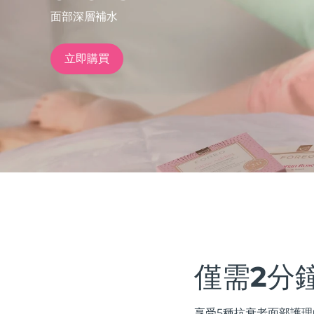
面部深層補水
issa™ Teeth Whitening Set
立即購買
FAQ™ Dual LED Panel
熱門產品
特別優惠
暢銷產品
僅需2分
享受5種抗衰老面部護理