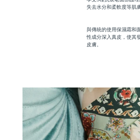
紅光療法
失去水分和柔軟度等肌
與傳統的使用保濕霜和面
瑞典美膚護理
性成分深入真皮，使其
皮膚。
面部清潔
緊致提拉
LUNA™ 4 套裝
BEAR™ 2 套裝
Anti-aging massage
Microcurrent toning
補水保濕
口腔護理
LUNA™ 4 Plus
BEAR™ 2 go
UFO™ 3 套裝
issa™ 4
Massage, LED heating
Microcurrent toning on-the-go
Deep facial hydration
Hybrid silicone sonic toothbrush
FAQ™ 抗老護理
LUNA™ 4 Men
BEAR™ 2 eyes & lips
NEW
UFO™ 3 LED
issa™ 4 plus
For men, anti-aging massage
Microcurrent line smoothing device