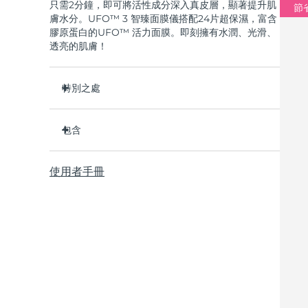
只需2分鐘，即可將活性成分深入真皮層，顯著提升肌
節省
膚水分。UFO™ 3 智臻面膜儀搭配24片超保濕，富含
膠原蛋白的UFO™ 活力面膜。即刻擁有水潤、光滑、
透亮的肌膚！
特別之處
經臨床證明，2分鐘內肌膚含水量增加126%，比貼
片面膜更有效。
包含
經臨床證明，僅需1周即可減少皺紋。
UFO ™ 3
集加熱、冷卻、LED光療及按摩功能於壹體的煥活
使用者手冊
6 x UFO™ Youth Junkie 2.0 Masks, 6 x UFO™
面膜護理。
H2Overdose 2.0 Masks, 6 x UFO™ Acai Berry
深層滋養，鎖住水分，舒緩乾燥。
Masks & 6 x UFO™ Manuka Honey Masks
保護皮膚預防初老，使皮膚更光滑、更緊致。
USB充電線
快速操作指南
基本操作手册
2年質保 (西班牙、葡萄牙、瑞典：3年質保)