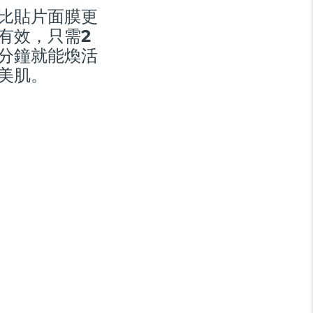
比貼片面膜更
有效，只需2
分鐘就能煥活
美肌。