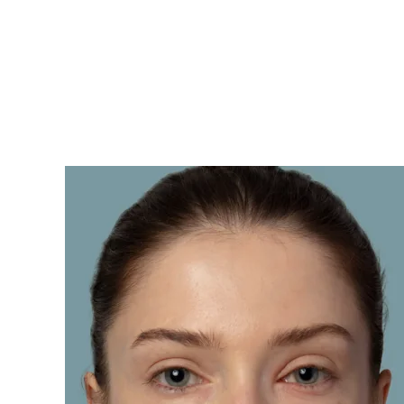
KIWI™ 皮肤护理
All acne treatment devices
All revitalizing eye massagers
Serum
issa™ Teeth Whitening Gel
Advanced pore care essentials
For healthy hair
18% PAP
護膚品
男士
全部購買
FOREO APP
關於我們