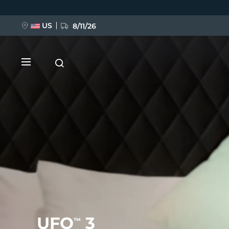
移
至
主
內
US
8/11/26
容
新品
BREAKING NEWS
FAQ™ Pure Beauty-Tech Elixir
UFO
3
™