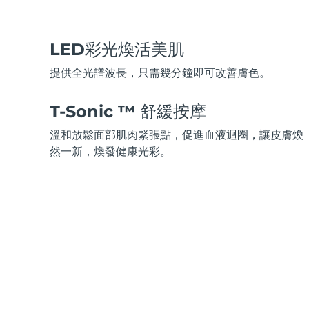
脫毛
FAQ™護膚品
身體護理
FAQ™護膚品
FAQ™產品
FAQ™ skincare
All FAQ™ skincare
All FAQ™ skincare
PEACH™ 2 Pro Max
BEAR™ 2 body
All hair treatments
All FAQ™ skincare
Professional IPL hair removal device
Microcurrent body toning
LED彩光煥活美肌
FAQ™產品
FAQ™產品
提供全光譜波長，只需幾分鐘即可改善膚色。
痘肌護理
FAQ™ products
眼部護理
All anti-aging treatments
All LED treatments
PEACH™ 2
LUNA™ 4 body
All toning treatments
ESPADA™ 2 plus
BEAR™ 2 eyes & lips
T-Sonic ™ 舒緩按摩
IPL hair removal
Massaging body brush
Recurring acne LED therapy
Microcurrent line smoothing device
溫和放鬆面部肌肉緊張點，促進血液迴圈，讓皮膚煥
然一新，煥發健康光彩。
PEACH™ 2 go
SUPERCHARGED™ serum
護發
毛孔護理
ESPADA™ 2
IRIS™ 2
Travel-friendly IPL hair removal
Firming body serum
LUNA™ 4 hair
KIWI™ derma
Acne treatment device
Rejuvenating eye massager
NEW
2-in-1 LED scalp massager
Diamond microdermabrasion .
PEACH™ Cooling Prep Gel
ESPADA™ Blemish Solution
眼部護膚
牙齒美白
Cooling IPL hair removal gel
FLIP™ play advanced
KIWI™
Concentrated acne gel
Advanced eye care treatment
issa™ Teeth Whitening Set
LED light hairbrush
Blackhead remover
Dual LED + sonic device & 18% PAP gel
更多的
ESPADA™ 設備
眼部護理設備
LUNA™ Dual-Peptide Scalp