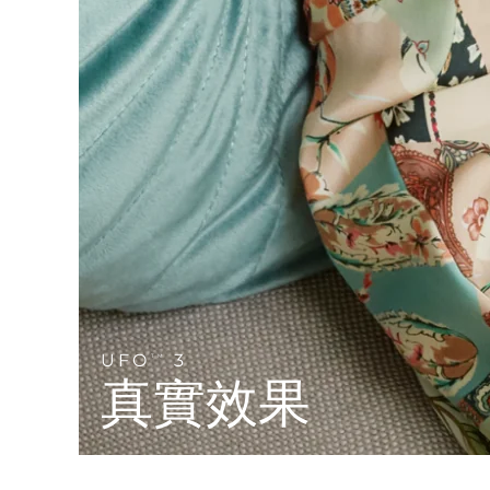
Near-infrared and red light therapy device
Smart hybrid silicone sonic toothbrush
抗老
LED 護理
LUNA™ 4 mini
面部提拉護理
FAQ™ 101
FAQ™ 201
UFO™ 3 mini
issa™ 4 smile
For young skin, T-zone
Premium anti-aging skincare
NEW
Clinical anti-aging
LED mask
Red light therapy device for young skin
Hybrid silicone sonic toothbrush
生髮
LUNA™ 4 go
BEAR™ 設備
肌膚年輕化
FAQ™ 102
FAQ™ 202
UFO™ 3 go
issa™ 4 baby
For travel or gym bag
All premium facelift devices
FAQ™ 301
FAQ™ 501
Advanced clinical anti-aging
LED mask
Portable red light therapy
For ages 0-3
NEW
LED hair strengthening scalp massager
Full-Spectrum Red Light Therapy
LUNA™護膚
FAQ™ 103
FAQ™ 211
保健品
面膜
issa™ Teeth Whitening Set
Premium cleansers & balm
FAQ™ Scalp Serum
FAQ™ 502
Luxurious clinical anti-aging set
Anti-aging neck & décolleté LED mask
Rejuvenation & hydration
Dual LED + sonic device & 18% PAP gel
Scalp recovery probiotic serum
Full-Spectrum Red Light Therapy
UFO
3
TM
LUNA™ 設備
專業治療
真實效果
FAQ™ P1 Primer
FAQ™ 221
UFO™ 設備
ISSA™ 設備
All facial cleansing devices
FAQ™護膚品
Manuka honey primer
Anti-aging LED hand mask
FAQ™ Red Light Serum
All deep facial hydration devices
All silicone sonic toothbrushes
All FAQ™ skincare