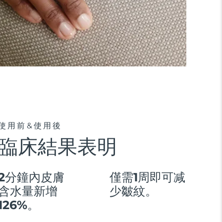
使用前&使用後
臨床結果表明
2分鐘內皮膚
僅需1周即可减
含水量新增
少皺紋。
126%。