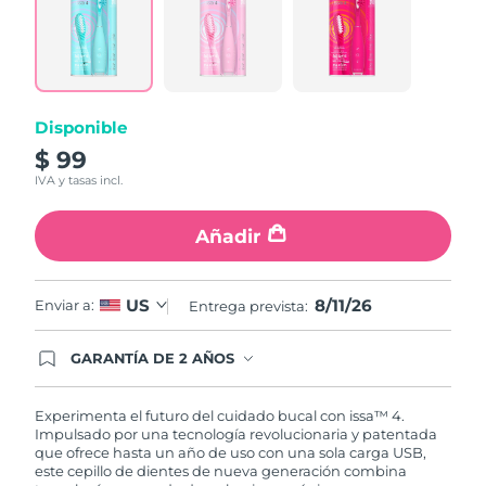
5
Reviews.
Same
page
link.
Disponible
$ 99
IVA y tasas incl.
Añadir
8/11/26
US
Enviar a:
Entrega prevista:
GARANTÍA DE 2 AÑOS
Regístrate hoy y tendrás cobertura total de la
garantía FOREO. Esto quiere decir que, en caso
de tener algún problema durante los 2 años
Experimenta el futuro del cuidado bucal con issa™ 4.
posteriores a tu compra, FOREO te remplazará el
Impulsado por una tecnología revolucionaria y patentada
producto sin cargo alguno.
que ofrece hasta un año de uso con una sola carga USB,
este cepillo de dientes de nueva generación combina