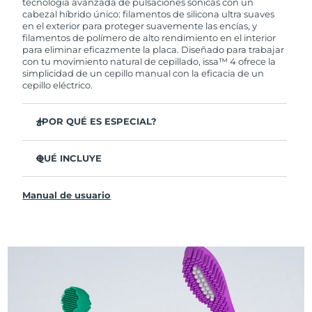
tecnología avanzada de pulsaciones sónicas con un
cabezal híbrido único: filamentos de silicona ultra suaves
en el exterior para proteger suavemente las encías, y
filamentos de polímero de alto rendimiento en el interior
para eliminar eficazmente la placa. Diseñado para trabajar
con tu movimiento natural de cepillado, issa™ 4 ofrece la
simplicidad de un cepillo manual con la eficacia de un
cepillo eléctrico.
¿POR QUÉ ES ESPECIAL?
Clínicamente probado para mejorar la higiene bucal
general en un 140 % en solo 1 mes.
QUÉ INCLUYE
Clínicamente probado para eliminar un 30 % más de
issa™ 4
placa que un cepillo manual regular.
Manual de usuario
Cable de carga USB
Clínicamente probado para reducir la gingivitis.
Estuche de viaje
El cabezal híbrido dura 2 veces más, no necesita
reemplazos hasta después de 6 meses.
Guía de inicio rápido
3 modos de cepillado: Limpieza Profunda,
Manual de issa™
Blanqueamiento y Dientes Sensibles
La tecnología Sonic Pulse proporciona 11,000
pulsaciones por minuto.
Accede a modos de cepillado personalizados a través de