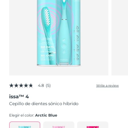
4.8
(5)
Write a review
4.8
out
issa™ 4
of
5
Cepillo de dientes sónico híbrido
stars,
average
rating
Elegir el color:
Arctic Blue
value.
Read