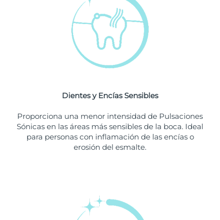
Singapur
Entrega prevista
8/12/26
Eslovaquia
Entrega prevista
8/10/26
Eslovenia
Entrega prevista
8/10/26
Sudáfrica
Entrega prevista
8/18/26
Dientes y Encías Sensibles
Corea del Sur
Entrega prevista
8/12/26
Proporciona una menor intensidad de Pulsaciones
España
Entrega prevista
8/10/26
Sónicas en las áreas más sensibles de la boca. Ideal
para personas con inflamación de las encías o
Suecia
Entrega prevista
8/10/26
erosión del esmalte.
Suiza
Entrega prevista
8/10/26
Taiwán
Entrega prevista
8/15/26
Tailandia
Entrega prevista
8/14/26