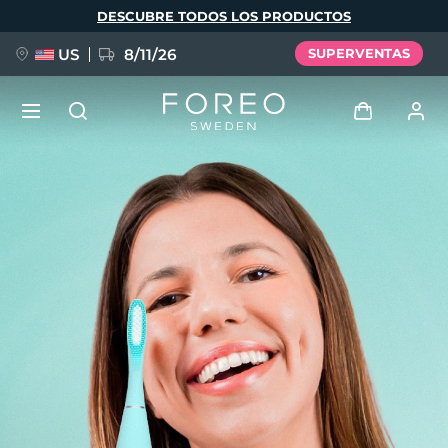
Pasar
DESCUBRE TODOS LOS PRODUCTOS
al
contenido
principal
US
8/11/26
SUPERVENTAS
NUEVO
Iniciar sesión
Idioma
BREAKING NEWS
Perfil de usuario
English
Deutsch
Español
Mis dispositivos
FAQ™ Pure Beauty-Tech Elixir
Français
Italiano
Português
Mis pedidos
Polski
Svenska
Русский
Türkçe
简体中文
繁體中文
Mis direcciones
issa™ Teeth Whitening Set
Mis suscripciones