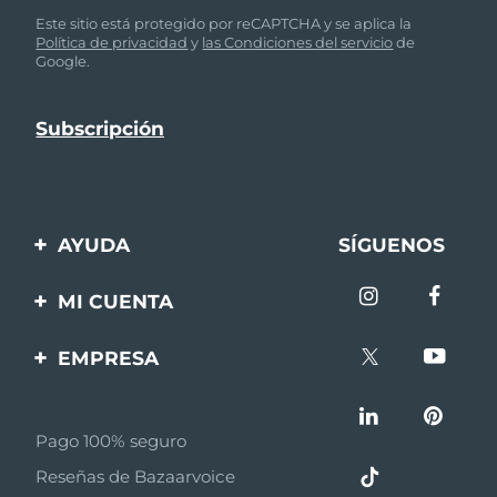
Este sitio está protegido por reCAPTCHA y se aplica la
Política de privacidad
y
las Condiciones del servicio
de
Google.
AYUDA
SÍGUENOS
Contáctanos
MI CUENTA
Pedidos y envíos
Registro de productos
EMPRESA
Garantía y devoluciones
Ayuda
Sobre FOREO
Preguntas frecuentes
Pago 100% seguro
Afiliados
Información de la
Reseñas de Bazaarvoice
batería
Noticias de afiliados