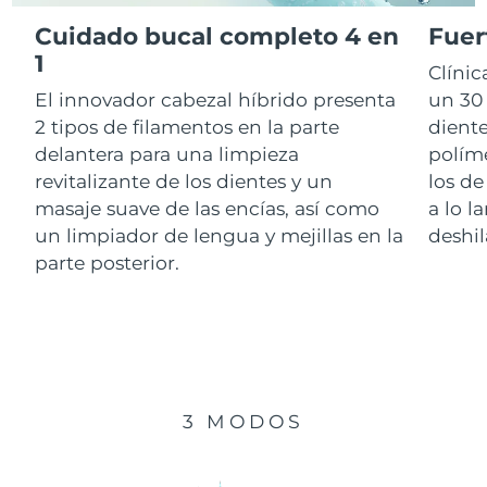
Cuidado bucal completo 4 en
Fuer
RAE de Macao
1
Entrega prevista
8/12/26
Clíni
(China)
El innovador cabezal híbrido presenta
un 30 
Malasia
Entrega prevista
8/13/26
2 tipos de filamentos en la parte
diente
delantera para una limpieza
polím
Malta
Entrega prevista
8/10/26
revitalizante de los dientes y un
los de
masaje suave de las encías, así como
a lo l
México
Entrega prevista
8/14/26
un limpiador de lengua y mejillas en la
deshil
parte posterior.
Mónaco
Entrega prevista
8/11/26
Países Bajos
Entrega prevista
8/10/26
Nueva Zelanda
Entrega prevista
8/10/26
3 MODOS
Noruega
Entrega prevista
8/10/26
Omán
Entrega prevista
8/13/26