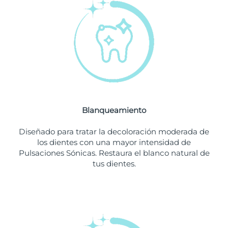
Filipinas
Entrega prevista
8/13/26
Polonia
Entrega prevista
8/11/26
Portugal
Entrega prevista
8/10/26
Puerto Rico
Entrega prevista
8/12/26
Blanqueamiento
Catar
Entrega prevista
8/11/26
Diseñado para tratar la decoloración moderada de
Reunión
Entrega prevista
8/15/26
los dientes con una mayor intensidad de
Pulsaciones Sónicas. Restaura el blanco natural de
tus dientes.
Rumanía
Entrega prevista
8/10/26
Rusia
Entrega prevista
8/18/26
Arabia Saudí
Entrega prevista
8/11/26