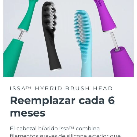
la app FOREO For You.
ISSA™ HYBRID BRUSH HEAD
Reemplazar cada 6
meses
El cabezal híbrido issa™ combina
filamentos suaves de silicona exterior que