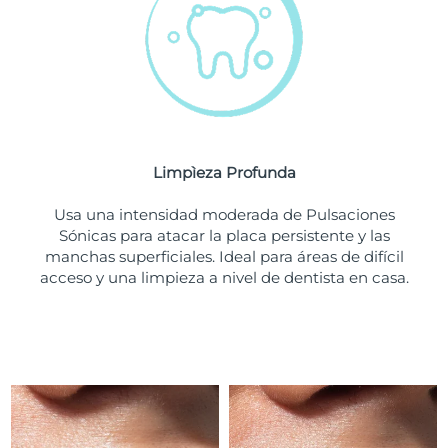
Turquía
Entrega prevista
8/11/26
Emiratos Árabes
Entrega prevista
8/11/26
Unidos
Reino Unido
Entrega prevista
8/10/26
Limpìeza Profunda
Estados Unidos
Entrega prevista
8/11/26
Usa una intensidad moderada de Pulsaciones
Sónicas para atacar la placa persistente y las
Uzbekistán
Entrega prevista
8/15/26
manchas superficiales. Ideal para áreas de difícil
acceso y una limpieza a nivel de dentista en casa.
Vietnam
Entrega prevista
8/16/26