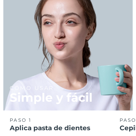
CÓMO USAR
Simple y fácil
PASO 1
PASO
Aplica pasta de dientes
Cepi