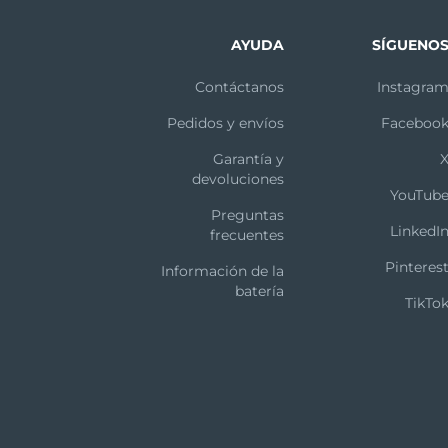
AYUDA
SÍGUENO
Contáctanos
Instagra
Pedidos y envíos
Faceboo
Garantía y
devoluciones
YouTub
Preguntas
LinkedI
frecuentes
Pinteres
Información de la
batería
TikTo