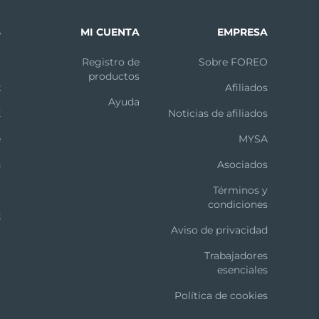
S
MI CUENTA
EMPRESA
m
Registro de
Sobre FOREO
productos
k
Afiliados
Ayuda
X
Noticias de afiliados
e
MYSA
n
Asociados
t
Términos y
condiciones
k
Aviso de privacidad
Trabajadores
esenciales
Política de cookies