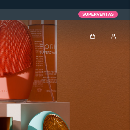
SUPERVENTAS
Iniciar sesión
Perfil de usuario
Mis dispositivos
Mis pedidos
Mis direcciones
Mis suscripciones