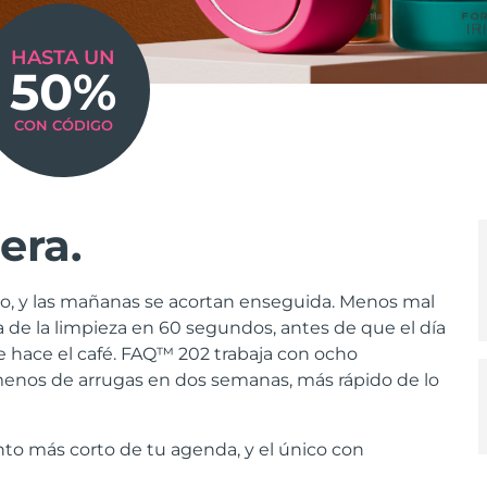
HASTA UN
50%
CON CÓDIGO
era.
o, y las mañanas se acortan enseguida. Menos mal
 de la limpieza en 60 segundos, antes de que el día
e hace el café. FAQ™ 202 trabaja con ocho
menos de arrugas en dos semanas, más rápido de lo
to más corto de tu agenda, y el único con