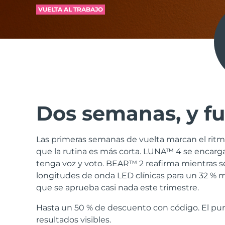
VUELTA AL TRABAJO
issa™ Teeth Whitening Set
FAQ™ Dual LED Panel
Dos semanas, y fu
POPULAR
Las primeras semanas de vuelta marcan el ritm
que la rutina es más corta. LUNA™ 4 se encarga
tenga voz y voto. BEAR™ 2 reafirma mientras s
longitudes de onda LED clínicas para un 32 % 
Sorpresas especiales
Superventas
que se aprueba casi nada este trimestre.
Hasta un 50 % de descuento con código. El pun
resultados visibles.