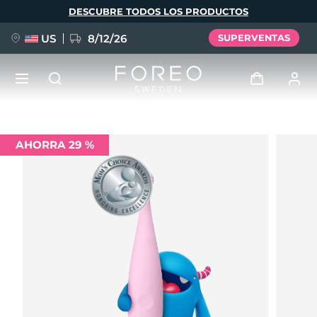
Pasar
DESCUBRE TODOS LOS PRODUCTOS
al
contenido
principal
US
8/12/26
SUPERVENTAS
NUEVO
Iniciar sesión
AHORRA 29 %
Idioma
BREAKING NEWS
Perfil de usuario
English
Deutsch
Español
Mis dispositivos
FAQ™ Pure Beauty-Tech Elixir
Français
Italiano
Português
Mis pedidos
Polski
Svenska
Русский
Türkçe
简体中文
繁體中文
Mis direcciones
issa™ Teeth Whitening Set
Mis suscripciones