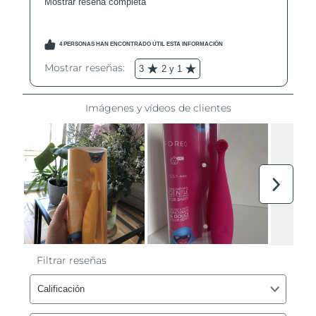
Filipinas
Entrega prevista
8/14/26
Polonia
Entrega prevista
8/12/26
Portugal
Entrega prevista
8/11/26
Puerto Rico
Entrega prevista
8/13/26
Catar
Entrega prevista
8/12/26
Reunión
Entrega prevista
8/16/26
Rumanía
Entrega prevista
8/11/26
Rusia
Entrega prevista
8/19/26
Arabia Saudí
Entrega prevista
8/12/26