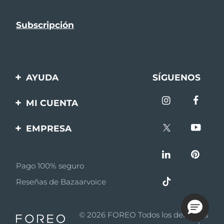
AYUDA
SÍGUENOS
Contáctanos
MI CUENTA
Pedidos y envíos
Registro de productos
EMPRESA
Garantía y devoluciones
Ayuda
Sobre FOREO
Preguntas frecuentes
Pago 100% seguro
Afiliados
Información de la
Reseñas de Bazaarvoice
batería
Noticias de afiliados
MYSA
© 2026 FOREO Todos los derechos