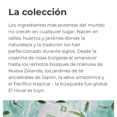
RUTINA SUECAS DE BELLEZA
Austria
Entrega prevista
8/9/26
La colección
Baréin
Entrega prevista
8/10/26
Los ingredientes más potentes del mundo
Limpieza facial
Lifting facial
no crecen en cualquier lugar. Nacen en
Bélgica
Entrega prevista
8/9/26
valles, huertos y jardines donde la
LUNA™ 4 pack
BEAR™ 2 pack
naturaleza y la tradición los han
Bermudas
Entrega prevista
8/15/26
Anti-aging massage
Microcurrent toning
perfeccionado durante siglos. Desde la
Bosnia y Herzegovina
cosecha de rosas búlgaras al amanecer
Entrega prevista
8/12/26
Hidratación
Cuidado bucal
hasta los remotos bosques de mānuka de
LUNA™ 4 Plus
BEAR™ 2 go
Brunéi
Entrega prevista
8/14/26
Nueva Zelanda, los jardines de té
UFO™ 3 pack
issa™ 4
Massage, LED heating
Microcurrent toning on-the-go
ancestrales de Japón, la selva amazónica y
TRATAMIENTO ANTIEDAD FAQ™
Deep facial hydration
Hybrid silicone sonic toothbrush
Bulgaria
Entrega prevista
8/9/26
el Pacífico tropical - la búsqueda fue global.
El ritual es tuyo.
NEW
LUNA™ 4 Men
BEAR™ 2 eyes & lips
Canadá
Entrega prevista
8/13/26
UFO™ 3 LED
issa™ 4 plus
For men, anti-aging massage
Microcurrent line smoothing device
Near-infrared and red light therapy
Smart hybrid silicone sonic toothbrush
Chile
Entrega prevista
8/13/26
device
Antiedad
Tratamientos LED