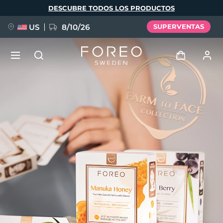
Pasar
DESCUBRE TODOS LOS PRODUCTOS
al
contenido
principal
US
8/10/26
SUPERVENTAS
NUEVO
Iniciar sesión
Idioma
BREAKING NEWS
Perfil de usuario
English
Deutsch
Español
Mis dispositivos
FAQ™ Pure Beauty-Tech Elixir
Français
Italiano
Português
Mis pedidos
Polski
Svenska
Русский
Türkçe
简体中文
繁體中文
Mis direcciones
issa™ Teeth Whitening Set
Mis suscripciones