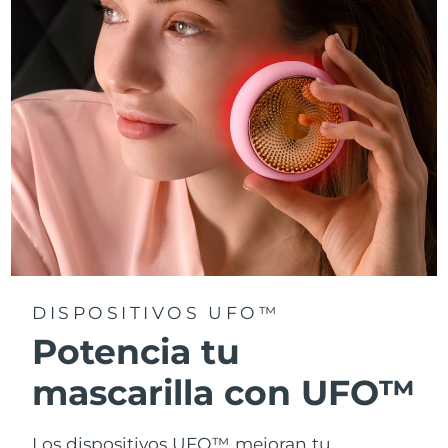
Turquía
Entrega prevista
8/10/26
Emiratos Árabes
Entrega prevista
8/10/26
Unidos
Reino Unido
Entrega prevista
8/9/26
Estados Unidos
Entrega prevista
8/10/26
Uzbekistán
Entrega prevista
8/14/26
Vietnam
Entrega prevista
8/15/26
DISPOSITIVOS UFO™
Potencia tu
mascarilla con UFO™
Los dispositivos UFO™ mejoran tu