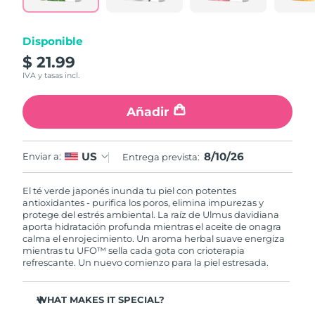
RAE de Macao
Entrega prevista
8/11/26
Disponible
(China)
$ 21.99
IVA y tasas incl.
Malasia
Entrega prevista
8/12/26
Añadir
Malta
Entrega prevista
8/9/26
México
Entrega prevista
8/13/26
8/10/26
US
Enviar a:
Entrega prevista:
Mónaco
Entrega prevista
8/10/26
El té verde japonés inunda tu piel con potentes
antioxidantes - purifica los poros, elimina impurezas y
Países Bajos
Entrega prevista
8/9/26
protege del estrés ambiental. La raíz de Ulmus davidiana
aporta hidratación profunda mientras el aceite de onagra
calma el enrojecimiento. Un aroma herbal suave energiza
Nueva Zelanda
Entrega prevista
8/9/26
mientras tu UFO™ sella cada gota con crioterapia
refrescante. Un nuevo comienzo para la piel estresada.
Noruega
Entrega prevista
8/9/26
WHAT MAKES IT SPECIAL?
Omán
Entrega prevista
8/12/26