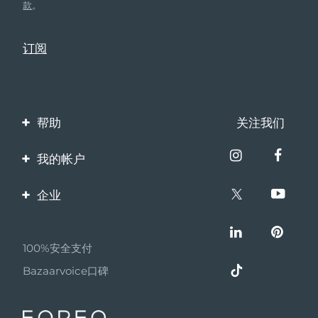
款
。
帮助
关注我们
联系我们
我的帐户
订单与运输
产品注册
企业
保修与退换货
客服支持
关于FOREO
常见问题
100%安全支付
伙伴计划
电池信息
Bazaarvoice口碑
联盟新闻
MYSA