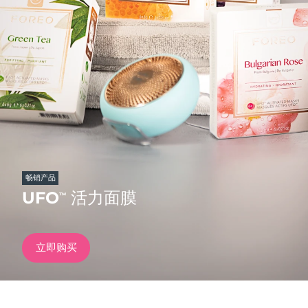
发货国家
美国
预计送达日期
8/9/26
FAQ™ Dual LED Panel
英国
预计送达日期
8/8/26
热门产品
西班牙
预计送达日期
8/8/26
澳大利亚
预计送达日期
8/11/26
法国
预计送达日期
8/8/26
畅销产品
特别优惠
畅销产品
UFO
活力面膜
™
德国
预计送达日期
8/8/26
加拿大
预计送达日期
8/12/26
立即购买
红光疗法
澳大利亚
预计送达日期
8/11/26