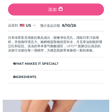
中国澳门特别行政区
预计送达日期
8/10/26
添加
马来西亚
预计送达日期
8/11/26
8/10/26
US
运送到:
预计送达日期:
马耳他
预计送达日期
8/8/26
日本绿茶富含强效抗氧化成分，能够净化毛孔，清除日常污垢堆
墨西哥
预计送达日期
8/12/26
积，并抵御环境压力。榆树根提取物深层补水，月见草油则能舒缓
泛红和痘痘。淡淡的草本香气唤醒感官，UFO™ 面膜仪以清凉的
冰肤疗法锁住每一滴精华，为倦怠肌肤带来焕然一新的体验。
摩纳哥
预计送达日期
8/9/26
WHAT MAKES IT SPECIAL?
荷兰
预计送达日期
8/8/26
松针提取物能够调节皮脂分泌，缩小毛孔，完美控油。
新西兰
预计送达日期
8/8/26
INGREDIENTS
葛根提取物可以减轻浮肿，淡化黑眼圈，抚平细纹，令肌肤焕
发活力。
水/水/水族，丁二醇，茶叶提取物，1,2-己二醇，羟基苯乙酮，聚丙
挪威
预计送达日期
8/8/26
舒缓湿疹、痤疮和肌肤刺激，为需要额外呵护的肌肤提供舒缓
烯酸钠，泛醇，尿囊素，聚甘油-4 癸酸酯，甘草酸二钾，香精/香
的急救。
料，沼泽松叶提取物，榆树根提取物，月见草花提取物，葛根提取
物
阿曼
抵御污染和环境毒素，让肌肤全天自由呼吸。
预计送达日期
8/11/26
轻盈配方，吸收迅速，不留残余，令肌肤清爽哑光，散发自然
光泽。
菲律宾
预计送达日期
8/11/26