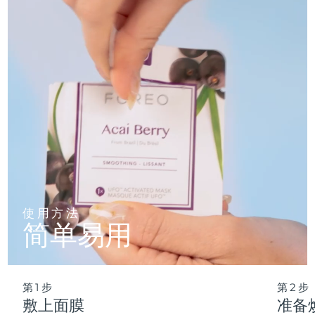
仅需 2 分钟，即可实现肌肤彻底重置——让这份纯净的新生，
轻松融入您最繁忙的晨间节奏。
波兰
预计送达日期
8/9/26
葡萄牙
预计送达日期
8/8/26
波多黎各
预计送达日期
8/10/26
卡塔尔
预计送达日期
8/9/26
留尼汪
预计送达日期
8/13/26
罗马尼亚
预计送达日期
8/8/26
使用方法
简单易用
俄罗斯
预计送达日期
8/16/26
沙特阿拉伯
预计送达日期
8/9/26
第1步
第2步
新加坡
预计送达日期
8/10/26
敷上面膜
准备