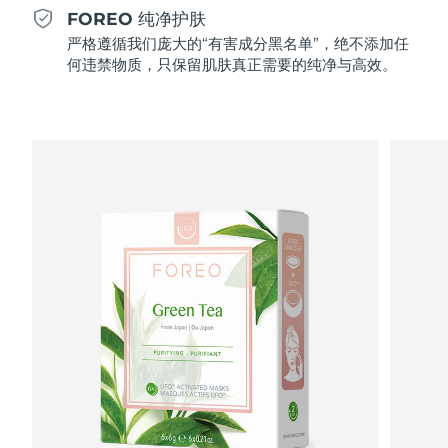
Professional IPL hair removal device
Microcurrent body toning
All hair treatments
All FAQ™ skincare
FOREO 纯净护肤
德国
预计送达日期
8/8/26
严格遵循我们庞大的“有害成分黑名单”，绝不添加任
FAQ™产品
FAQ™产品
痘肌护理
眼部护理
何违禁物质，只保留肌肤真正需要的纯净与高效。
直布罗陀
PEACH™ 2
LUNA™ 4 body
预计送达日期
8/12/26
FAQ™ products
All anti-aging treatments
All LED treatments
ESPADA™ 2 plus
BEAR™ 2 eyes & lips
IPL hair removal
Massaging body brush
All toning treatments
希腊
预计送达日期
8/8/26
Recurring acne LED therapy
Microcurrent line smoothing device
中国香港特别行政区
预计送达日期
8/9/26
PEACH™ 2 go
SUPERCHARGED™ serum
护发
毛孔护理
ESPADA™ 2
IRIS™ 2
Travel-friendly IPL hair removal
Firming body serum
匈牙利
LUNA™ 4 hair
预计送达日期
8/8/26
KIWI™ derma
Acne treatment device
Rejuvenating eye massager
NEW
2-in-1 LED scalp massager
Diamond microdermabrasion .
冰岛
预计送达日期
8/9/26
PEACH™ Cooling Prep Gel
ESPADA™ Blemish Solution
眼部护肤
牙齿美白
Cooling IPL hair removal gel
印度尼西亚
预计送达日期
8/6/26
FLIP™ play advanced
KIWI™
Concentrated acne gel
Advanced eye care treatment
issa™ Teeth Whitening Set
LED light hairbrush
Blackhead remover
爱尔兰
预计送达日期
8/8/26
更多的
Dual LED + sonic device & 18% PAP gel
ESPADA™ 设备
眼部护理设备
马恩岛
预计送达日期
8/10/26
LUNA™ Dual-Peptide Scalp
KIWI™ 皮肤护理
All acne treatment devices
All revitalizing eye massagers
Serum
issa™ Teeth Whitening Gel