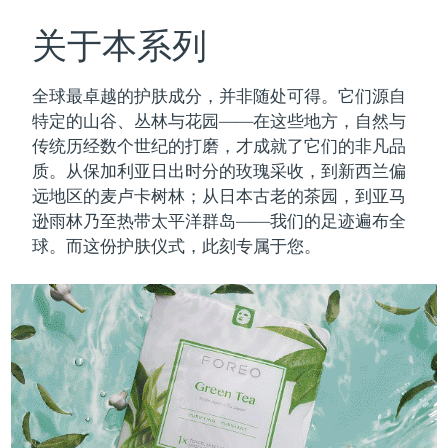
瑞典美肤护理
奥地利
预计送达日期
8/8/26
关于本系列
巴林
预计送达日期
8/9/26
全球最卓越的护肤成分，并非随处可得。它们源自
面部清洁
紧致提拉
特定的山谷、丛林与花园——在这些地方，自然与
比利时
预计送达日期
8/8/26
传统历经数个世纪的打磨，才成就了它们的非凡品
LUNA™ 4 套装
BEAR™ 2 套装
质。
从保加利亚日出时分的玫瑰采收，到新西兰偏
百慕大
预计送达日期
8/14/26
Anti-aging massage
Microcurrent toning
远地区的麦卢卡树林；从日本古老的茶园，到亚马
波斯尼亚和黑塞哥维那
逊雨林乃至热带太平洋群岛——我们的足迹遍布全
预计送达日期
8/11/26
补水保湿
口腔护理
球。而这份护肤仪式，此刻专属于您。
LUNA™ 4 Plus
BEAR™ 2 go
文莱
预计送达日期
8/13/26
UFO™ 3 套装
issa™ 4
Massage, LED heating
Microcurrent toning on-the-go
FAQ™ 抗老护理
Deep facial hydration
Hybrid silicone sonic toothbrush
保加利亚
预计送达日期
8/8/26
NEW
LUNA™ 4 Men
BEAR™ 2 eyes & lips
加拿大
预计送达日期
8/12/26
UFO™ 3 LED
issa™ 4 plus
For men, anti-aging massage
Microcurrent line smoothing device
Near-infrared and red light therapy
Smart hybrid silicone sonic toothbrush
智利
预计送达日期
8/12/26
device
抗老
LED治疗