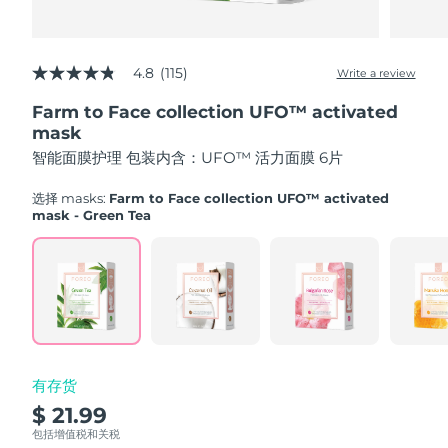
Advanced pore care essentials
以色列
预计送达日期
8/12/26
For healthy hair
18% PAP
护肤品
男士
意大利
预计送达日期
8/8/26
4.8
(115)
Write a review
4.8
out
日本
预计送达日期
8/11/26
Farm to Face collection UFO™ activated
of
5
mask
泽西岛
stars,
预计送达日期
8/13/26
全部购买
智能面膜护理 包装内含：UFO™ 活力面膜 6片
average
rating
哈萨克斯坦
value.
预计送达日期
8/10/26
选择 masks:
Farm to Face collection UFO™ activated
Read
mask - Green Tea
115
FOREO APP
科威特
预计送达日期
8/8/26
Reviews.
Same
page
关于我们
拉脱维亚
预计送达日期
8/8/26
link.
黎巴嫩
预计送达日期
8/9/26
立陶宛
预计送达日期
8/8/26
有存货
$ 21.99
卢森堡
预计送达日期
8/8/26
包括增值税和关税