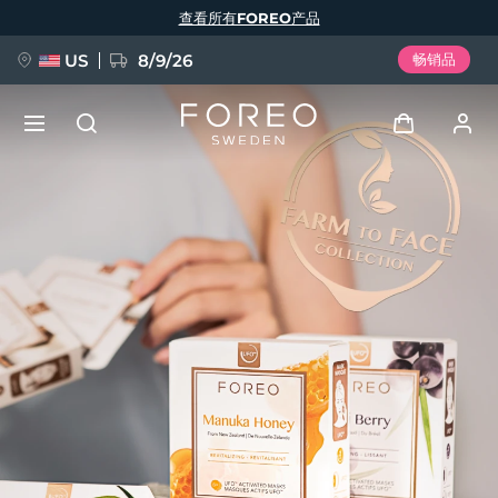
跳
查看所有FOREO产品
转
到
主
要
US
8/9/26
畅销品
内
容
新品
登录
语言
BREAKING NEWS
用户信息
English
Deutsch
Español
我的设备
FAQ™ Pure Beauty-Tech Elixir
Français
Italiano
Português
我的订单
Polski
Svenska
Русский
Türkçe
简体中文
繁體中文
我的地址
issa™ Teeth Whitening Set
我的订阅