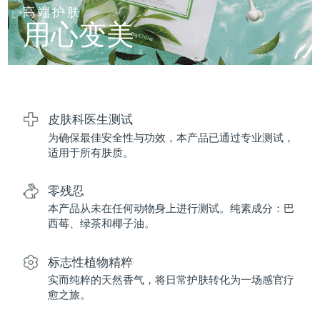
FAQ™ 101
FAQ™ 201
中国
LUNA™ 4 mini
面部提拉护理
预计送达日期
8/8/26
高端护肤
NEW
issa™ 4 smile
UFO™ 3 mini
Clinical anti-aging
LED mask
用心变美
For young skin, T-zone
Premium anti-aging skincare
哥伦比亚
预计送达日期
8/12/26
Hybrid silicone sonic toothbrush
Red light therapy device for young skin
生发
肌肤年轻化
克罗地亚
预计送达日期
8/8/26
FAQ™ 102
FAQ™ 202
LUNA™ 4 go
BEAR™ 设备
FAQ™ 301
FAQ™ 501
issa™ 4 baby
UFO™ 3 go
Advanced clinical anti-aging
LED mask
For travel or gym bag
All premium facelift devices
NEW
塞浦路斯
预计送达日期
8/9/26
LED hair strengthening scalp massager
Full-Spectrum Red Light Therapy
For ages 0-3
Portable red light therapy
皮肤科医生测试
为确保最佳安全性与功效，本产品已通过专业测试，
捷克
预计送达日期
8/8/26
FAQ™ 103
FAQ™ 211
LUNA™ 护肤
保健品
适用于所有肤质。
FAQ™ Scalp Serum
FAQ™ 502
issa™ Teeth Whitening Set
面膜
Luxurious clinical anti-aging set
Anti-aging neck & décolleté LED mask
Premium cleansers & balm
丹麦
预计送达日期
8/8/26
Scalp recovery probiotic serum
Full-Spectrum Red Light Therapy
Dual LED + sonic device & 18% PAP gel
Rejuvenation & hydration
零残忍
专业治疗
爱沙尼亚
预计送达日期
8/8/26
本产品从未在任何动物身上进行测试。纯素成分：巴
FAQ™ P1 Primer
FAQ™ 221
LUNA™ 设备
西莓、绿茶和椰子油。
FAQ™护肤品
ISSA™ 设备
UFO™ 设备
Manuka honey primer
Anti-aging LED hand mask
芬兰
FAQ™ Red Light Serum
预计送达日期
8/8/26
All facial cleansing devices
All FAQ™ skincare
All silicone sonic toothbrushes
All deep facial hydration devices
标志性植物精粹
法国
预计送达日期
8/8/26
脱毛
身体护理
实而纯粹的天然香气，将日常护肤转化为一场感官疗
FAQ™护肤品
FAQ™护肤品
愈之旅。
PEACH™ 2 Pro Max
BEAR™ 2 body
FAQ™产品
FAQ™ skincare
法属波利尼西亚
预计送达日期
8/12/26
All FAQ™ skincare
All FAQ™ skincare