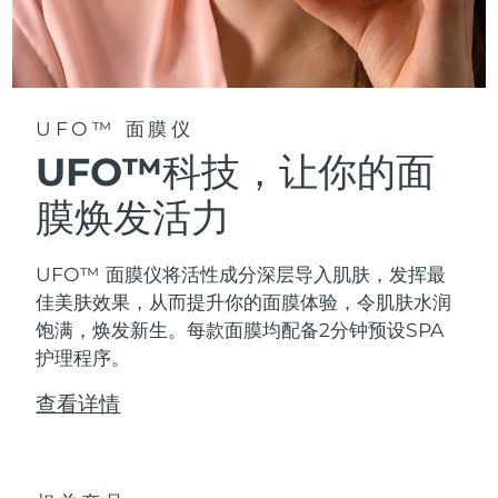
阿拉伯联合酋长国
预计送达日期
8/9/26
英国
预计送达日期
8/8/26
UFO™ 面膜仪
美国
预计送达日期
8/9/26
UFO™科技，让你的面
乌兹别克斯坦
膜焕发活力
预计送达日期
8/13/26
越南
预计送达日期
8/14/26
UFO™ 面膜仪将活性成分深层导入肌肤，发挥最
佳美肤效果，从而提升你的面膜体验，令肌肤水润
饱满，焕发新生。每款面膜均配备2分钟预设SPA
护理程序。
查看详情