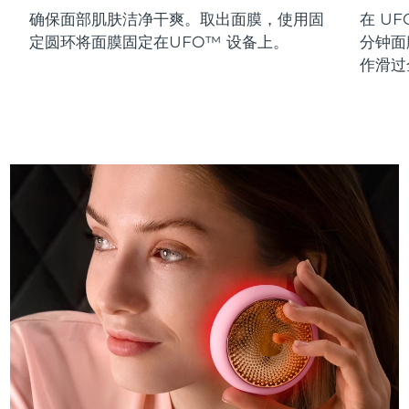
确保面部肌肤洁净干爽。取出面膜，使用固
在 UF
斯洛伐克
预计送达日期
8/8/26
定圆环将面膜固定在UFO™ 设备上。
分钟面
斯洛文尼亚
预计送达日期
8/8/26
作滑过
南非
预计送达日期
8/16/26
韩国
预计送达日期
8/10/26
西班牙
预计送达日期
8/8/26
瑞典
预计送达日期
8/8/26
瑞士
预计送达日期
8/8/26
台湾
预计送达日期
8/13/26
泰国
预计送达日期
8/12/26
土耳其
预计送达日期
8/9/26