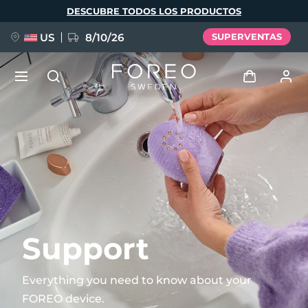
Pasar
DESCUBRE TODOS LOS PRODUCTOS
al
contenido
principal
US
8/10/26
SUPERVENTAS
NUEVO
Iniciar sesión
Idioma
BREAKING NEWS
Perfil de usuario
English
Deutsch
Español
Mis dispositivos
FAQ™ Pure Beauty-Tech Elixir
Français
Italiano
Português
Mis pedidos
Polski
Svenska
Русский
Support
Türkçe
简体中文
繁體中文
Mis direcciones
Everything you need to know about your
issa™ Teeth Whitening Set
FOREO device.
Mis suscripciones