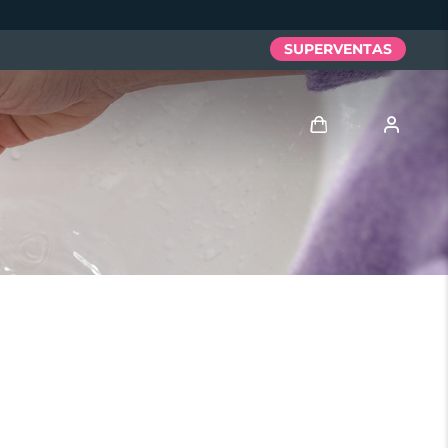
SUPERVENTAS
Iniciar sesión
Perfil de usuario
Mis dispositivos
Mis pedidos
Mis direcciones
Mis suscripciones