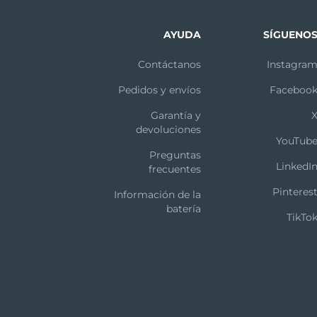
AYUDA
SÍGUENO
Contáctanos
Instagra
Pedidos y envíos
Faceboo
Garantía y
devoluciones
YouTub
Preguntas
LinkedI
frecuentes
Pinteres
Información de la
batería
TikTo