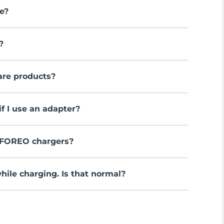
e?
?
are products?
if I use an adapter?
f FOREO chargers?
hile charging. Is that normal?