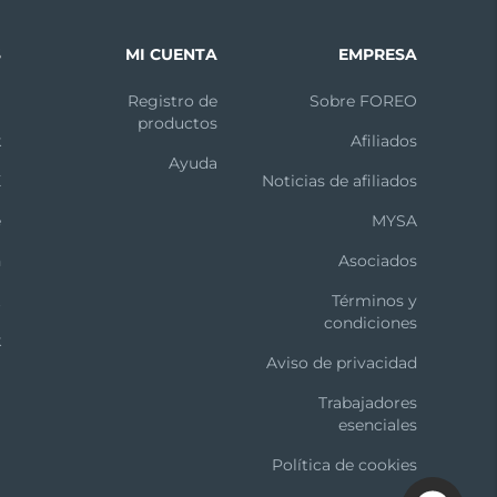
S
MI CUENTA
EMPRESA
m
Registro de
Sobre FOREO
productos
k
Afiliados
Ayuda
X
Noticias de afiliados
e
MYSA
n
Asociados
t
Términos y
condiciones
k
Aviso de privacidad
Trabajadores
esenciales
Política de cookies