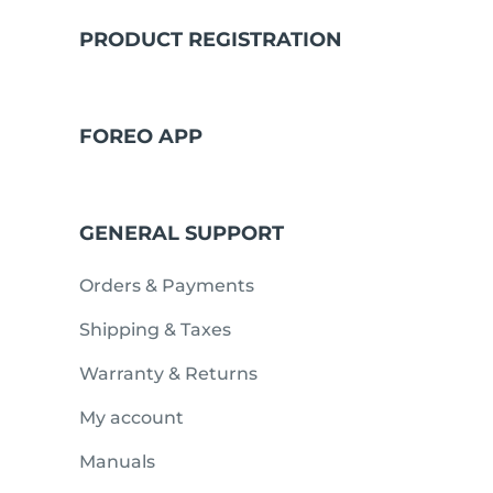
PRODUCT REGISTRATION
issa™ Teeth Whitening Set
FOREO APP
FAQ™ Dual LED Panel
GENERAL SUPPORT
POPULAR
Orders & Payments
Shipping & Taxes
Warranty & Returns
Sorpresas especiales
Superventas
My account
Manuals