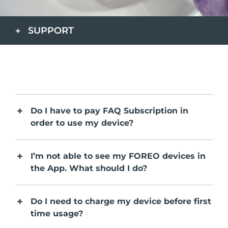
发货国家
SUPPORT
美国
预计送达日期
8/11/26
FAQ™ Dual LED Panel
英国
预计送达日期
8/10/26
热门产品
西班牙
预计送达日期
8/10/26
澳大利亚
预计送达日期
8/13/26
Do I have to pay FAQ Subscription in
order to use my device?
法国
预计送达日期
8/10/26
特别优惠
畅销产品
德国
预计送达日期
8/10/26
I’m not able to see my FOREO devices in
the App. What should I do?
加拿大
预计送达日期
8/14/26
红光疗法
Do I need to charge my device before first
time usage?
澳大利亚
预计送达日期
8/13/26