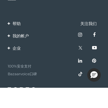
Advanced pore care essentials
以色列
预计送达日期
8/14/26
For healthy hair
18% PAP
护肤品
男士
意大利
预计送达日期
8/10/26
日本
帮助
关注我们
预计送达日期
8/13/26
联系我们
泽西岛
预计送达日期
8/15/26
我的帐户
全部购买
订单与运输
产品注册
哈萨克斯坦
预计送达日期
8/12/26
企业
保修与退换货
客服支持
FOREO APP
科威特
预计送达日期
8/10/26
关于FOREO
常见问题
100%安全支付
关于我们
伙伴计划
拉脱维亚
预计送达日期
8/10/26
电池信息
Bazaarvoice口碑
联盟新闻
黎巴嫩
预计送达日期
8/11/26
MYSA
立陶宛
预计送达日期
8/10/26
© 2026 FOREO 保留所有权利
成为合作伙伴
卢森堡
预计送达日期
8/10/26
使用条款