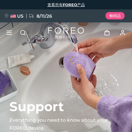
跳
查看所有FOREO产品
转
到
主
要
US
8/11/26
畅销品
内
容
新品
登录
语言
BREAKING NEWS
用户信息
English
Deutsch
Español
我的设备
FAQ™ Pure Beauty-Tech Elixir
Français
Italiano
Português
我的订单
Polski
Svenska
Русский
Support
Türkçe
简体中文
繁體中文
我的地址
Everything you need to know about your
issa™ Teeth Whitening Set
FOREO device.
我的订阅