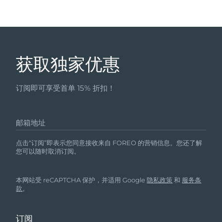
Professional IPL hair removal device
Microcurrent body toning
All hair treatments
All FAQ™ skincare
德国
预计送达日期
8/10/26
FAQ™产品
FAQ™产品
痘肌护理
眼部护理
直布罗陀
PEACH™ 2
LUNA™ 4 body
预计送达日期
8/14/26
FAQ™ products
All anti-aging treatments
All LED treatments
ESPADA™ 2 plus
BEAR™ 2 eyes & lips
IPL hair removal
Massaging body brush
All toning treatments
获取独家优惠
希腊
预计送达日期
8/10/26
Recurring acne LED therapy
Microcurrent line smoothing device
中国香港特别行政区
预计送达日期
8/11/26
PEACH™ 2 go
SUPERCHARGED™ serum
订阅即可享受首单 15% 折扣！
护发
毛孔护理
ESPADA™ 2
IRIS™ 2
Travel-friendly IPL hair removal
Firming body serum
匈牙利
LUNA™ 4 hair
预计送达日期
8/10/26
KIWI™ derma
Acne treatment device
Rejuvenating eye massager
NEW
2-in-1 LED scalp massager
Diamond microdermabrasion .
邮箱地址
冰岛
预计送达日期
8/11/26
PEACH™ Cooling Prep Gel
点击“订阅”即表示您同意接收来自 FOREO 的营销信息。您还了解
ESPADA™ Blemish Solution
眼部护肤
牙齿美白
Cooling IPL hair removal gel
您可以随时取消订阅。
印度尼西亚
预计送达日期
8/8/26
FLIP™ play advanced
KIWI™
Concentrated acne gel
Advanced eye care treatment
issa™ Teeth Whitening Set
LED light hairbrush
Blackhead remover
爱尔兰
预计送达日期
8/10/26
更多的
本网站受 reCAPTCHA 保护，并适用 Google
隐私政策
和
服务条
Dual LED + sonic device & 18% PAP gel
款
。
ESPADA™ 设备
眼部护理设备
马恩岛
预计送达日期
8/12/26
LUNA™ Dual-Peptide Scalp
KIWI™ 皮肤护理
All acne treatment devices
All revitalizing eye massagers
Serum
issa™ Teeth Whitening Gel