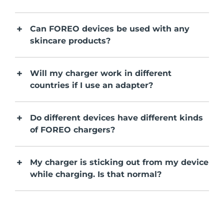
FAQ™ 101
FAQ™ 201
中国
LUNA™ 4 mini
面部提拉护理
预计送达日期
8/10/26
NEW
issa™ 4 smile
UFO™ 3 mini
Clinical anti-aging
LED mask
For young skin, T-zone
Premium anti-aging skincare
哥伦比亚
预计送达日期
8/14/26
Hybrid silicone sonic toothbrush
Can FOREO devices be used with any
Red light therapy device for young skin
skincare products?
生发
肌肤年轻化
克罗地亚
预计送达日期
8/10/26
FAQ™ 102
FAQ™ 202
LUNA™ 4 go
BEAR™ 设备
FAQ™ 301
FAQ™ 501
issa™ 4 baby
UFO™ 3 go
Advanced clinical anti-aging
LED mask
For travel or gym bag
All premium facelift devices
NEW
Will my charger work in different
塞浦路斯
预计送达日期
8/11/26
LED hair strengthening scalp massager
Full-Spectrum Red Light Therapy
For ages 0-3
Portable red light therapy
countries if I use an adapter?
捷克
预计送达日期
8/10/26
FAQ™ 103
FAQ™ 211
LUNA™ 护肤
保健品
FAQ™ Scalp Serum
FAQ™ 502
issa™ Teeth Whitening Set
面膜
Luxurious clinical anti-aging set
Anti-aging neck & décolleté LED mask
Do different devices have different kinds
Premium cleansers & balm
丹麦
预计送达日期
8/10/26
Scalp recovery probiotic serum
Full-Spectrum Red Light Therapy
Dual LED + sonic device & 18% PAP gel
of FOREO chargers?
Rejuvenation & hydration
专业治疗
爱沙尼亚
预计送达日期
8/10/26
FAQ™ P1 Primer
FAQ™ 221
LUNA™ 设备
My charger is sticking out from my device
FAQ™护肤品
ISSA™ 设备
UFO™ 设备
Manuka honey primer
Anti-aging LED hand mask
芬兰
FAQ™ Red Light Serum
预计送达日期
8/10/26
All facial cleansing devices
while charging. Is that normal?
All FAQ™ skincare
All silicone sonic toothbrushes
All deep facial hydration devices
法国
预计送达日期
8/10/26
脱毛
身体护理
FAQ™护肤品
FAQ™护肤品
PEACH™ 2 Pro Max
BEAR™ 2 body
FAQ™产品
FAQ™ skincare
法属波利尼西亚
预计送达日期
8/14/26
All FAQ™ skincare
All FAQ™ skincare