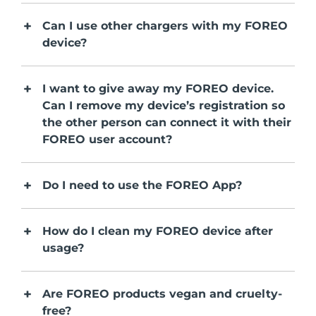
瑞典美肤护理
奥地利
预计送达日期
8/10/26
Can I use other chargers with my FOREO
device?
巴林
预计送达日期
8/11/26
面部清洁
紧致提拉
比利时
I want to give away my FOREO device.
预计送达日期
8/10/26
Can I remove my device’s registration so
LUNA™ 4 套装
BEAR™ 2 套装
百慕大
the other person can connect it with their
预计送达日期
8/16/26
Anti-aging massage
Microcurrent toning
FOREO user account?
波斯尼亚和黑塞哥维那
预计送达日期
8/13/26
补水保湿
口腔护理
LUNA™ 4 Plus
BEAR™ 2 go
Do I need to use the FOREO App?
文莱
预计送达日期
8/15/26
UFO™ 3 套装
issa™ 4
Massage, LED heating
Microcurrent toning on-the-go
FAQ™ 抗老护理
Deep facial hydration
Hybrid silicone sonic toothbrush
保加利亚
预计送达日期
8/10/26
How do I clean my FOREO device after
NEW
usage?
LUNA™ 4 Men
BEAR™ 2 eyes & lips
加拿大
预计送达日期
8/14/26
UFO™ 3 LED
issa™ 4 plus
For men, anti-aging massage
Microcurrent line smoothing device
Near-infrared and red light therapy
Smart hybrid silicone sonic toothbrush
智利
预计送达日期
8/14/26
device
抗老
LED治疗
Are FOREO products vegan and cruelty-
free?