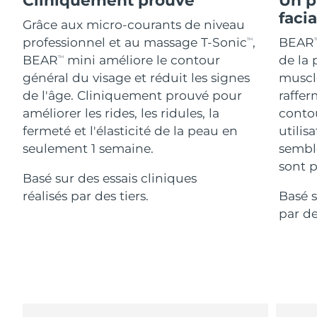
Advanced pore care essentials
For healthy hair
18% PAP
faci
Israël
Livraison estimée
8/13/26
Cosmétiques
Hommes
Grâce aux micro-courants de niveau
professionnel et au massage T-Sonic
,
BEAR
TM
T
Italie
Livraison estimée
8/9/26
BEAR
mini améliore le contour
de la 
TM
général du visage et réduit les signes
muscle
Japon
Livraison estimée
8/12/26
de l'âge. Cliniquement prouvé pour
raffer
Acheter tout
améliorer les rides, les ridules, la
contou
Jersey
Livraison estimée
8/14/26
fermeté et l'élasticité de la peau en
utilis
seulement 1 semaine.
sembl
Kazakhstan
Livraison estimée
8/11/26
sont p
FOREO APP
Basé sur des essais cliniques
Koweït
Livraison estimée
8/9/26
réalisés par des tiers.
Basé s
À PROPROS
par de
Lettonie
Livraison estimée
8/9/26
Liban
Livraison estimée
8/10/26
Lituanie
Livraison estimée
8/9/26
Luxembourg
Livraison estimée
8/9/26