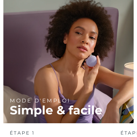
MODE D'EMPLOI
Simple & facile
ÉTAPE 1
ÉTAP