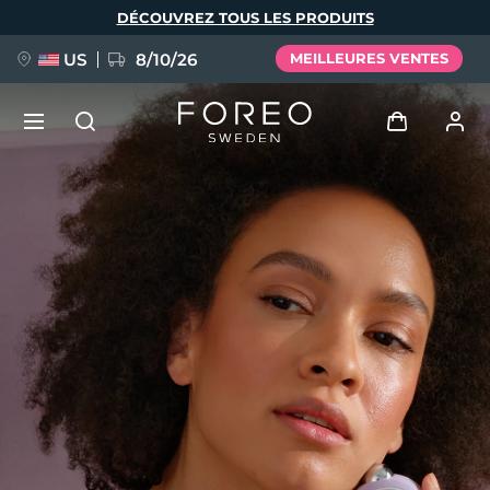
Aller
DÉCOUVREZ TOUS LES PRODUITS
au
contenu
principal
US
8/10/26
MEILLEURES VENTES
NOUVEAU
Se connecter
Langue
BREAKING NEWS
Profil de l'utilisateur
English
Deutsch
Español
Mes appareils
FAQ™ Pure Beauty-Tech Elixir
Français
Italiano
Português
Mes commandes
Polski
Svenska
Русский
Türkçe
简体中文
繁體中文
Mes adresses
issa™ Teeth Whitening Set
Mes abonnements