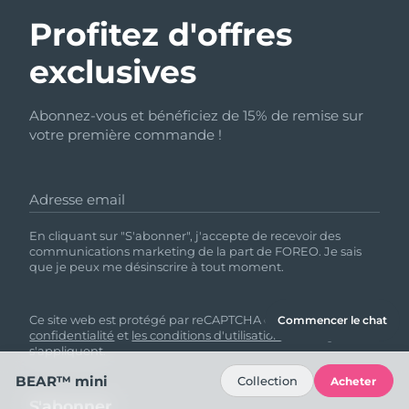
Profitez d'offres
exclusives
Abonnez-vous et bénéficiez de 15% de remise sur
votre première commande !
Adresse email
En cliquant sur "S'abonner", j'accepte de recevoir des
communications marketing de la part de FOREO. Je sais
que je peux me désinscrire à tout moment.
Ce site web est protégé par reCAPTCHA et
la politique de
Commencer le chat
confidentialité
et
les conditions d'utilisation
de Google
s'appliquent.
BEAR™ mini
Collection
Acheter