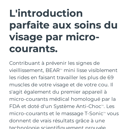
ROUTINE DE BEAUTÉ SUÉDOISE
Autriche
Livraison estimée
8/9/26
L'introduction
parfaite aux soins du
Bahreïn
Livraison estimée
8/10/26
visage par micro-
Nettoyage du visage
Lifting
Belgique
Livraison estimée
8/9/26
LUNA™ 4 coffret
BEAR™ 2 coffret
courants.
Bermudes
Livraison estimée
8/15/26
Anti-aging massage
Microcurrent toning
Contribuant à prévenir les signes de
Bosnie-Herzégovine
Livraison estimée
8/12/26
Hydratation
Soin bucco-dentaire
vieillissement, BEAR
mini lisse visiblement
TM
LUNA™ 4 Plus
BEAR™ 2 go
Brunei
les rides en faisant travailler les plus de 69
Livraison estimée
8/14/26
UFO™ 3 coffret
issa™ 4
Massage, LED heating
Microcurrent toning on-the-go
muscles de votre visage et de votre cou. Il
FAQ™ TRAITEMENT ANTI-ÂGE
Deep facial hydration
Hybrid silicone sonic toothbrush
Bulgarie
Livraison estimée
8/9/26
s'agit également du premier appareil à
micro-courants médical homologué par la
NEW
LUNA™ 4 Men
BEAR™ 2 eyes & lips
Canada
Livraison estimée
8/13/26
UFO™ 3 LED
FDA et doté d'un Système Anti-Choc
. Les
TM
issa™ 4 plus
For men, anti-aging massage
Microcurrent line smoothing device
micro-courants et le massage T-Sonic
vous
Near-infrared and red light therapy
TM
Smart hybrid silicone sonic toothbrush
Chili
Livraison estimée
8/13/26
device
Anti-âge
Traitements LED
donnent de vrais résultats grâce à une
technologie scientifiquement prouvée.