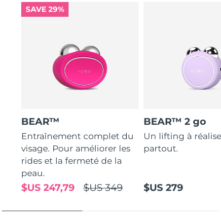
SAVE 29%
Turquie
Livraison estimée
8/10/26
Émirats arabes unis
Livraison estimée
8/10/26
Royaume-Uni
Livraison estimée
8/9/26
États-Unis
Livraison estimée
8/10/26
Ouzbékistan
Livraison estimée
8/14/26
BEAR™
BEAR™ 2 go
Viêt Nam
Livraison estimée
8/15/26
Entraînement complet du
Un lifting à réalis
visage. Pour améliorer les
partout.
rides et la fermeté de la
peau.
$US 247,79
$US 349
$US 279