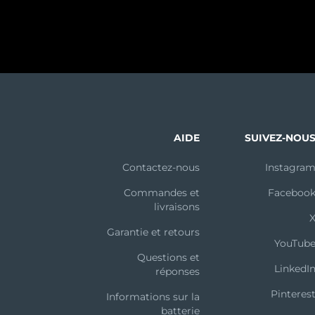
AIDE
SUIVEZ-NOU
Contactez-nous
Instagra
Commandes et
Faceboo
livraisons
Garantie et retours
YouTub
Questions et
LinkedI
réponses
Pinteres
Informations sur la
batterie