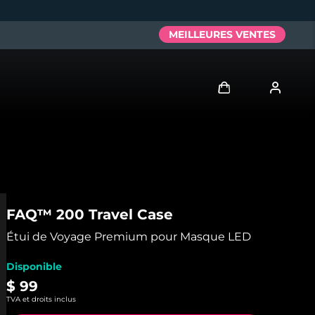
MEILLEURES VENTES
Se connecter
Profil de l'utilisateur
Mes appareils
FAQ™ 200 Travel Case
Mes commandes
Étui de Voyage Premium pour Masque LED
Disponible
Mes adresses
$ 99
TVA et droits inclus
Mes abonnements