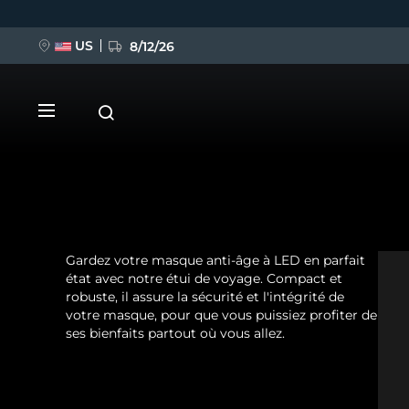
US
8/12/26
Aller
au
contenu
principal
Gardez votre masque anti-âge à LED en parfait
NOUVEAU
état avec notre étui de voyage. Compact et
robuste, il assure la sécurité et l'intégrité de
BREAKING NEWS
votre masque, pour que vous puissiez profiter de
ses bienfaits partout où vous allez.
FAQ™ Pure Beauty-Tech Elixir