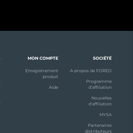
S
MON COMPTE
SOCIÉTÉ
m
Enregistrement
A propos de FOREO
produit
k
Programme
Aide
d’affiliation
X
Nouvelles
e
d'affiliation
n
MYSA
t
Partenaires
distributeurs