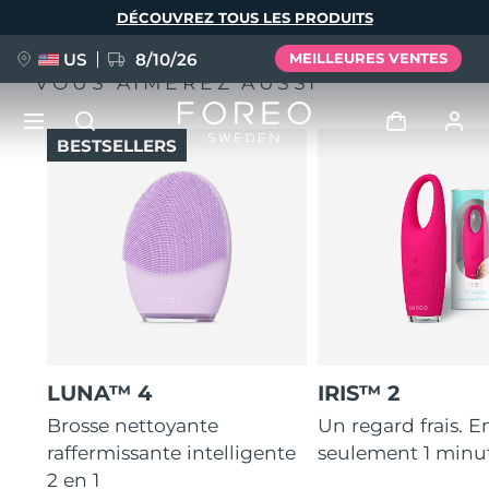
Aller
DÉCOUVREZ TOUS LES PRODUITS
au
contenu
principal
US
8/10/26
MEILLEURES VENTES
VOUS AIMEREZ AUSSI
BESTSELLERS
NOUVEAU
Se connecter
Langue
BREAKING NEWS
Profil de l'utilisateur
English
Deutsch
Español
Mes appareils
FAQ™ Pure Beauty-Tech Elixir
Français
Italiano
Português
Mes commandes
Polski
Svenska
Русский
LUNA™ 4
IRIS™ 2
Türkçe
简体中文
繁體中文
Mes adresses
Brosse nettoyante
Un regard frais. E
raffermissante intelligente
seulement 1 minu
issa™ Teeth Whitening Set
2 en 1
Mes abonnements