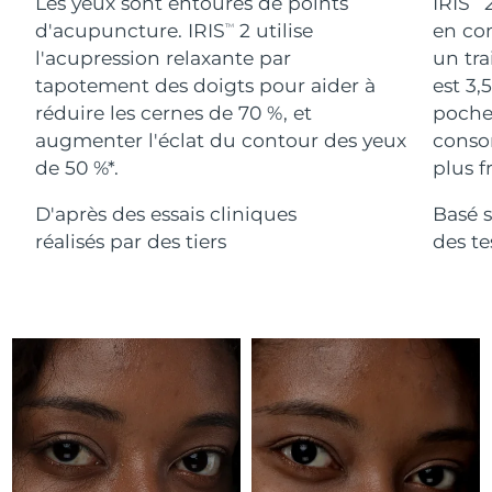
Advanced pore care essentials
Les yeux sont entourés de points
IRIS
2
For healthy hair
18% PAP
Israël
Livraison estimée
8/13/26
d'acupuncture. IRIS
2 utilise
en com
TM
Cosmétiques
Hommes
l'acupression relaxante par
un tra
Italie
Livraison estimée
8/9/26
tapotement des doigts pour aider à
est 3,
réduire les cernes de 70 %, et
poches
Japon
Livraison estimée
8/12/26
augmenter l'éclat du contour des yeux
conso
de 50 %*.
plus fr
Acheter tout
Jersey
Livraison estimée
8/14/26
D'après des essais cliniques
Basé s
Kazakhstan
Livraison estimée
8/11/26
réalisés par des tiers
des t
FOREO APP
Koweït
Livraison estimée
8/9/26
À PROPROS
Lettonie
Livraison estimée
8/9/26
Liban
Livraison estimée
8/10/26
Lituanie
Livraison estimée
8/9/26
Luxembourg
Livraison estimée
8/9/26