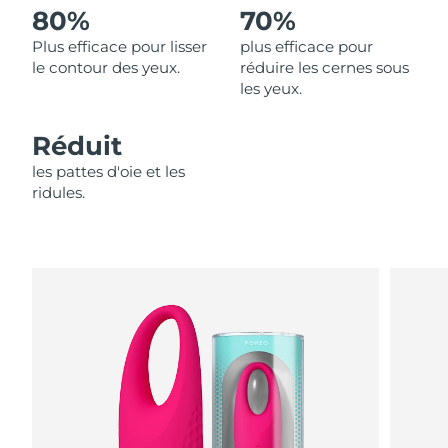
80%
70%
Philippines
Livraison estimée
8/12/26
Plus efficace pour lisser
plus efficace pour
le contour des yeux.
réduire les cernes sous
Pologne
les yeux.
Livraison estimée
8/10/26
Portugal
Livraison estimée
8/9/26
Réduit
les pattes d'oie et les
Porto Rico
Livraison estimée
8/11/26
ridules.
Qatar
Livraison estimée
8/10/26
La Réunion
Livraison estimée
8/14/26
Roumanie
Livraison estimée
8/9/26
Russie
Livraison estimée
8/17/26
Arabie saoudite
Livraison estimée
8/10/26