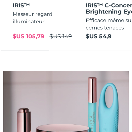
IRIS™
IRIS™ C-Concen
Brightening E
Masseur regard
Efficace même sur
illuminateur
cernes tenaces
$US 105,79
$US 149
$US 54,9