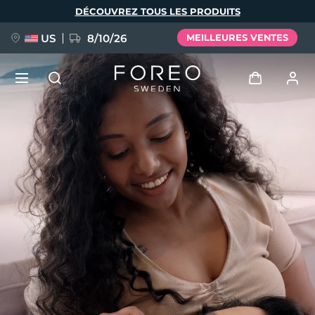
Aller
DÉCOUVREZ TOUS LES PRODUITS
au
contenu
principal
US
8/10/26
MEILLEURES VENTES
NOUVEAU
Se connecter
Langue
BREAKING NEWS
Profil de l'utilisateur
English
Deutsch
Español
Mes appareils
FAQ™ Pure Beauty-Tech Elixir
Français
Italiano
Português
Mes commandes
Polski
Svenska
Русский
Türkçe
简体中文
繁體中文
Mes adresses
issa™ Teeth Whitening Set
Mes abonnements