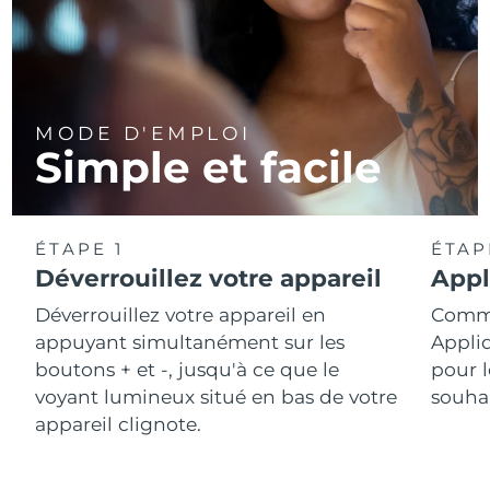
MODE D'EMPLOI
Simple et facile
ÉTAPE 1
ÉTAP
Déverrouillez votre appareil
Appl
Déverrouillez votre appareil en
Comme
appuyant simultanément sur les
Appli
boutons + et -, jusqu'à ce que le
pour l
voyant lumineux situé en bas de votre
souhai
appareil clignote.