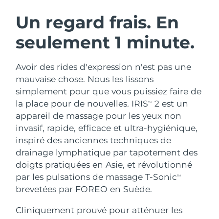
ROUTINE DE BEAUTÉ SUÉDOISE
Autriche
Livraison estimée
8/9/26
Un regard frais. En
seulement 1 minute.
Bahreïn
Livraison estimée
8/10/26
Nettoyage du visage
Lifting
Belgique
Livraison estimée
8/9/26
Avoir des rides d'expression n'est pas une
LUNA™ 4 coffret
BEAR™ 2 coffret
mauvaise chose. Nous les lissons
Bermudes
Livraison estimée
8/15/26
Anti-aging massage
Microcurrent toning
simplement pour que vous puissiez faire de
la place pour de nouvelles. IRIS
2 est un
TM
Bosnie-Herzégovine
Livraison estimée
8/12/26
appareil de massage pour les yeux non
Hydratation
Soin bucco-dentaire
LUNA™ 4 Plus
BEAR™ 2 go
invasif, rapide, efficace et ultra-hygiénique,
Brunei
Livraison estimée
8/14/26
UFO™ 3 coffret
issa™ 4
Massage, LED heating
Microcurrent toning on-the-go
inspiré des anciennes techniques de
FAQ™ TRAITEMENT ANTI-ÂGE
Deep facial hydration
Hybrid silicone sonic toothbrush
drainage lymphatique par tapotement des
Bulgarie
Livraison estimée
8/9/26
doigts pratiquées en Asie, et révolutionné
NEW
LUNA™ 4 Men
BEAR™ 2 eyes & lips
Canada
par les pulsations de massage T-Sonic
Livraison estimée
8/13/26
TM
UFO™ 3 LED
issa™ 4 plus
For men, anti-aging massage
Microcurrent line smoothing device
brevetées par FOREO en Suède.
Near-infrared and red light therapy
Smart hybrid silicone sonic toothbrush
Chili
Livraison estimée
8/13/26
device
Anti-âge
Traitements LED
Cliniquement prouvé pour atténuer les