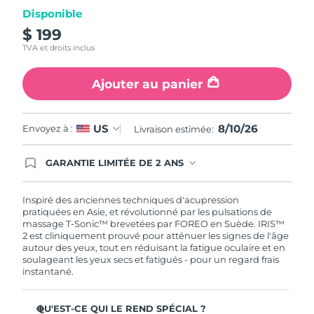
même
page.
Disponible
Turquie
Livraison estimée
8/10/26
$ 199
TVA et droits inclus
Émirats arabes unis
Livraison estimée
8/10/26
Ajouter au panier
Royaume-Uni
Livraison estimée
8/9/26
États-Unis
Livraison estimée
8/10/26
8/10/26
US
Envoyez à :
Livraison estimée:
Ouzbékistan
Livraison estimée
8/14/26
GARANTIE LIMITÉE DE 2 ANS
En commandant aujourd'hui, vous êtes
automatiquement couverts par la garantie
Viêt Nam
Livraison estimée
8/15/26
FOREO. Cela signifie que si vous rencontrez des
Inspiré des anciennes techniques d'acupression
problèmes avec votre appareil pendant les 2 ans
pratiquées en Asie, et révolutionné par les pulsations de
de garantie limitée, FOREO vous remplace ce
massage T-Sonic™ brevetées par FOREO en Suède. IRIS™
dernier gratuitement.
2 est cliniquement prouvé pour atténuer les signes de l'âge
autour des yeux, tout en réduisant la fatigue oculaire et en
soulageant les yeux secs et fatigués - pour un regard frais
instantané.
QU'EST-CE QUI LE REND SPÉCIAL ?