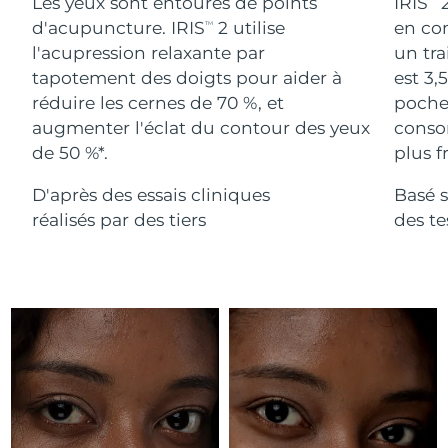
Advanced pore care essentials
Les yeux sont entourés de points
IRIS
2
For healthy hair
18% PAP
Israël
Livraison estimée
8/16/26
d'acupuncture. IRIS
2 utilise
en com
TM
Cosmétiques
Hommes
l'acupression relaxante par
un tra
Italie
Livraison estimée
8/12/26
tapotement des doigts pour aider à
est 3,
réduire les cernes de 70 %, et
poches
Japon
Livraison estimée
8/15/26
augmenter l'éclat du contour des yeux
conso
de 50 %*.
plus fr
Acheter tout
Jersey
Livraison estimée
8/17/26
D'après des essais cliniques
Basé s
Kazakhstan
Livraison estimée
8/14/26
réalisés par des tiers
des t
FOREO APP
Koweït
Livraison estimée
8/12/26
À PROPROS
Lettonie
Livraison estimée
8/12/26
Liban
Livraison estimée
8/13/26
Lituanie
Livraison estimée
8/12/26
Luxembourg
Livraison estimée
8/12/26