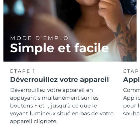
MODE D'EMPLOI
Simple et facile
ÉTAPE 1
ÉTAP
Déverrouillez votre appareil
Appl
Déverrouillez votre appareil en
Comme
appuyant simultanément sur les
Appli
boutons + et -, jusqu'à ce que le
pour l
voyant lumineux situé en bas de votre
souhai
appareil clignote.