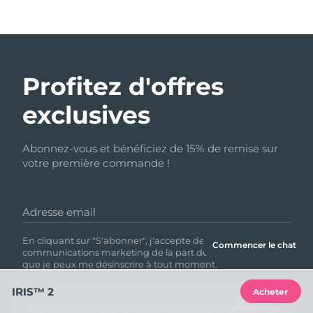
Profitez d'offres
exclusives
Abonnez-vous et bénéficiez de 15% de remise sur
votre première commande !
Adresse email
En cliquant sur "S'abonner", j'accepte de recevoir des
Commencer le chat
communications marketing de la part de FOREO. Je sais
que je peux me désinscrire à tout moment.
IRIS™ 2
Acheter
Ce site web est protégé par reCAPTCHA et
la politique de