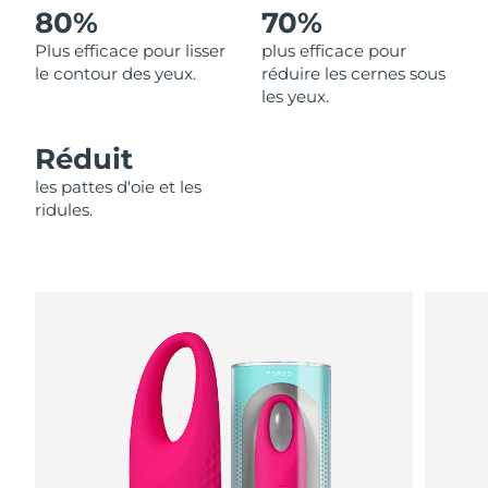
80%
70%
Philippines
Livraison estimée
8/15/26
Plus efficace pour lisser
plus efficace pour
le contour des yeux.
réduire les cernes sous
Pologne
les yeux.
Livraison estimée
8/13/26
Portugal
Livraison estimée
8/12/26
Réduit
les pattes d'oie et les
Porto Rico
Livraison estimée
8/14/26
ridules.
Qatar
Livraison estimée
8/13/26
La Réunion
Livraison estimée
8/17/26
Roumanie
Livraison estimée
8/12/26
Russie
Livraison estimée
8/20/26
Arabie saoudite
Livraison estimée
8/13/26