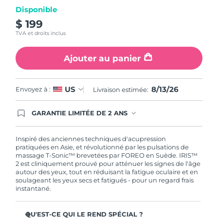
même
page.
Disponible
Turquie
Livraison estimée
8/13/26
$ 199
TVA et droits inclus
Émirats arabes unis
Livraison estimée
8/13/26
Ajouter au panier
Royaume-Uni
Livraison estimée
8/12/26
États-Unis
Livraison estimée
8/13/26
8/13/26
US
Envoyez à :
Livraison estimée:
Ouzbékistan
Livraison estimée
8/17/26
GARANTIE LIMITÉE DE 2 ANS
En commandant aujourd'hui, vous êtes
automatiquement couverts par la garantie
Viêt Nam
Livraison estimée
8/18/26
FOREO. Cela signifie que si vous rencontrez des
Inspiré des anciennes techniques d'acupression
problèmes avec votre appareil pendant les 2 ans
pratiquées en Asie, et révolutionné par les pulsations de
de garantie limitée, FOREO vous remplace ce
massage T-Sonic™ brevetées par FOREO en Suède. IRIS™
dernier gratuitement.
2 est cliniquement prouvé pour atténuer les signes de l'âge
autour des yeux, tout en réduisant la fatigue oculaire et en
soulageant les yeux secs et fatigués - pour un regard frais
instantané.
QU'EST-CE QUI LE REND SPÉCIAL ?