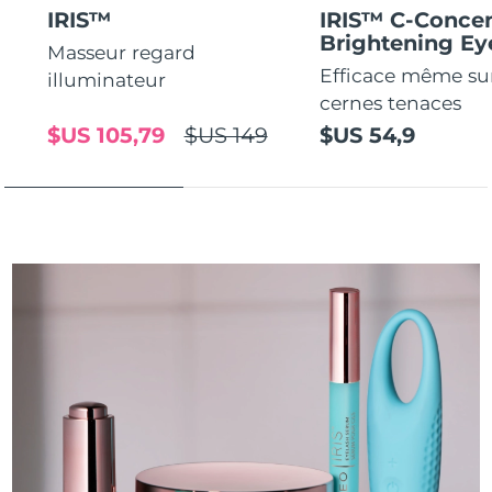
IRIS™
IRIS™ C-Concen
Brightening E
Masseur regard
Efficace même sur
illuminateur
cernes tenaces
$US 105,79
$US 149
$US 54,9