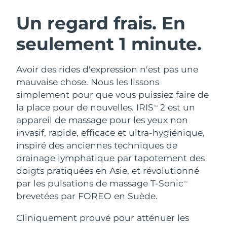
ROUTINE DE BEAUTÉ SUÉDOISE
Autriche
Livraison estimée
8/12/26
Un regard frais. En
seulement 1 minute.
Bahreïn
Livraison estimée
8/13/26
Nettoyage du visage
Lifting
Belgique
Livraison estimée
8/12/26
Avoir des rides d'expression n'est pas une
LUNA™ 4 coffret
BEAR™ 2 coffret
mauvaise chose. Nous les lissons
Bermudes
Livraison estimée
8/18/26
Anti-aging massage
Microcurrent toning
simplement pour que vous puissiez faire de
la place pour de nouvelles. IRIS
2 est un
TM
Bosnie-Herzégovine
Livraison estimée
8/15/26
appareil de massage pour les yeux non
Hydratation
Soin bucco-dentaire
LUNA™ 4 Plus
BEAR™ 2 go
invasif, rapide, efficace et ultra-hygiénique,
Brunei
Livraison estimée
8/17/26
UFO™ 3 coffret
issa™ 4
Massage, LED heating
Microcurrent toning on-the-go
inspiré des anciennes techniques de
FAQ™ TRAITEMENT ANTI-ÂGE
Deep facial hydration
Hybrid silicone sonic toothbrush
drainage lymphatique par tapotement des
Bulgarie
Livraison estimée
8/12/26
doigts pratiquées en Asie, et révolutionné
NEW
LUNA™ 4 Men
BEAR™ 2 eyes & lips
Canada
par les pulsations de massage T-Sonic
Livraison estimée
8/16/26
TM
UFO™ 3 LED
issa™ 4 plus
For men, anti-aging massage
Microcurrent line smoothing device
brevetées par FOREO en Suède.
Near-infrared and red light therapy
Smart hybrid silicone sonic toothbrush
Chili
Livraison estimée
8/16/26
device
Anti-âge
Traitements LED
Cliniquement prouvé pour atténuer les