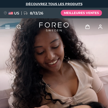
Aller
DÉCOUVREZ TOUS LES PRODUITS
au
contenu
principal
US
8/13/26
MEILLEURES VENTES
NOUVEAU
Se connecter
Langue
BREAKING NEWS
Profil de l'utilisateur
English
Deutsch
Español
Mes appareils
FAQ™ Pure Beauty-Tech Elixir
Français
Italiano
Português
Mes commandes
Polski
Svenska
Русский
Türkçe
简体中文
繁體中文
Mes adresses
issa™ Teeth Whitening Set
Mes abonnements