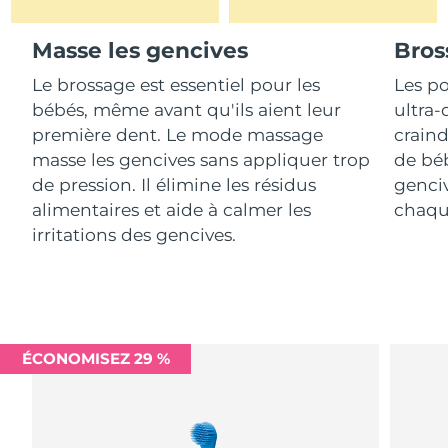
Advanced pore care essentials
For healthy hair
18% PAP
Israël
Livraison estimée
8/15/26
Cosmétiques
Hommes
Masse les gencives
Bros
Italie
Livraison estimée
8/11/26
Le brossage est essentiel pour les
Les po
bébés, même avant qu'ils aient leur
ultra-
Japon
Livraison estimée
8/14/26
première dent. Le mode massage
craind
Acheter tout
masse les gencives sans appliquer trop
de béb
Jersey
Livraison estimée
8/16/26
de pression. Il élimine les résidus
genciv
alimentaires et aide à calmer les
chaqu
Kazakhstan
Livraison estimée
8/13/26
irritations des gencives.
FOREO APP
Koweït
Livraison estimée
8/11/26
À PROPROS
Lettonie
Livraison estimée
8/11/26
Liban
Livraison estimée
8/12/26
ÉCONOMISEZ 29 %
Lituanie
Livraison estimée
8/11/26
Luxembourg
Livraison estimée
8/11/26