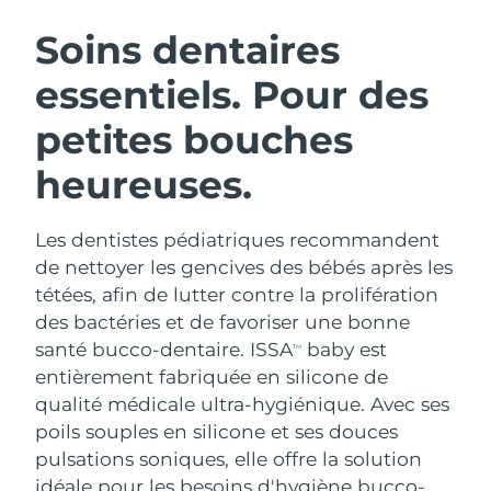
ROUTINE DE BEAUTÉ SUÉDOISE
Autriche
Livraison estimée
8/11/26
Soins dentaires
essentiels. Pour des
Bahreïn
Livraison estimée
8/12/26
petites bouches
Nettoyage du visage
Lifting
Belgique
Livraison estimée
8/11/26
LUNA™ 4 coffret
BEAR™ 2 coffret
heureuses.
Bermudes
Livraison estimée
8/17/26
Anti-aging massage
Microcurrent toning
Les dentistes pédiatriques recommandent
Bosnie-Herzégovine
Livraison estimée
8/14/26
Hydratation
Soin bucco-dentaire
de nettoyer les gencives des bébés après les
LUNA™ 4 Plus
BEAR™ 2 go
Brunei
tétées, afin de lutter contre la prolifération
Livraison estimée
8/16/26
UFO™ 3 coffret
issa™ 4
Massage, LED heating
Microcurrent toning on-the-go
des bactéries et de favoriser une bonne
FAQ™ TRAITEMENT ANTI-ÂGE
Deep facial hydration
Hybrid silicone sonic toothbrush
Bulgarie
Livraison estimée
8/11/26
santé bucco-dentaire. ISSA
baby est
TM
entièrement fabriquée en silicone de
NEW
LUNA™ 4 Men
BEAR™ 2 eyes & lips
Canada
Livraison estimée
8/15/26
UFO™ 3 LED
qualité médicale ultra-hygiénique. Avec ses
issa™ 4 plus
For men, anti-aging massage
Microcurrent line smoothing device
poils souples en silicone et ses douces
Near-infrared and red light therapy
Smart hybrid silicone sonic toothbrush
Chili
Livraison estimée
8/15/26
device
Anti-âge
Traitements LED
pulsations soniques, elle offre la solution
idéale pour les besoins d'hygiène bucco-