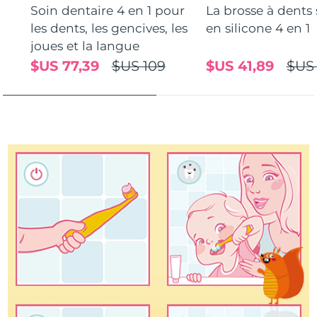
Soin dentaire 4 en 1 pour
La brosse à dents
Turquie
les dents, les gencives, les
en silicone 4 en 1
Livraison estimée
8/12/26
joues et la langue
Émirats arabes unis
Livraison estimée
8/12/26
$US 77,39
$US 109
$US 41,89
$US
Royaume-Uni
Livraison estimée
8/11/26
États-Unis
Livraison estimée
8/12/26
Ouzbékistan
Livraison estimée
8/16/26
Viêt Nam
Livraison estimée
8/17/26