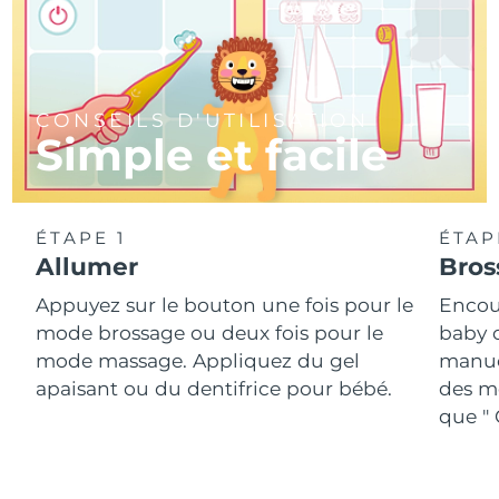
CONSEILS D'UTILISATION
Simple et facile
ÉTAPE 1
ÉTAP
Allumer
Bross
Appuyez sur le bouton une fois pour le
Encour
mode brossage ou deux fois pour le
baby 
mode massage. Appliquez du gel
manue
apaisant ou du dentifrice pour bébé.
des m
que " 