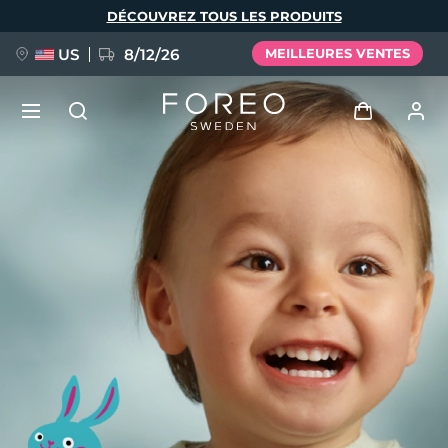
Aller
DÉCOUVREZ TOUS LES PRODUITS
au
contenu
principal
US
8/12/26
MEILLEURES VENTES
NOUVEAU
Se connecter
Langue
BREAKING NEWS
Profil de l'utilisateur
English
Deutsch
Español
Mes appareils
FAQ™ Pure Beauty-Tech Elixir
Français
Italiano
Português
Mes commandes
Polski
Svenska
Русский
Türkçe
简体中文
繁體中文
Mes adresses
issa™ Teeth Whitening Set
Mes abonnements