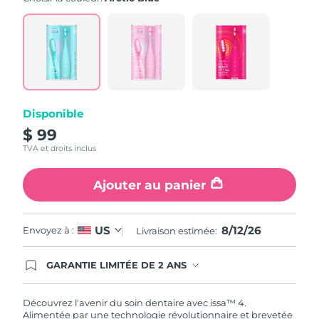
note
moyenne.
Read
5
Reviews.
Lien
sur
la
même
page.
Disponible
$ 99
TVA et droits inclus
Ajouter au panier
8/12/26
US
Envoyez à :
Livraison estimée:
GARANTIE LIMITÉE DE 2 ANS
En commandant aujourd'hui, vous êtes
automatiquement couverts par la garantie
FOREO. Cela signifie que si vous rencontrez des
Découvrez l'avenir du soin dentaire avec issa™ 4.
problèmes avec votre appareil pendant les 2 ans
Alimentée par une technologie révolutionnaire et brevetée