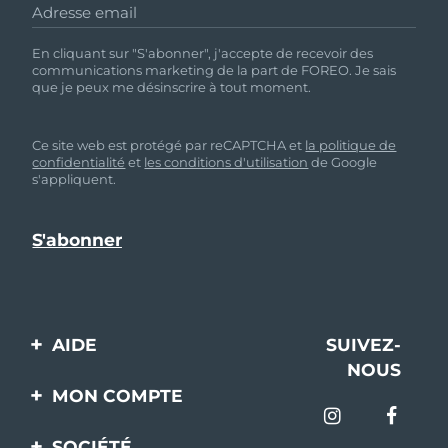
Adresse email
En cliquant sur "S'abonner", j'accepte de recevoir des
communications marketing de la part de FOREO. Je sais
que je peux me désinscrire à tout moment.
Ce site web est protégé par reCAPTCHA et
la politique de
confidentialité
et
les conditions d'utilisation
de Google
s'appliquent.
AIDE
SUIVEZ-
NOUS
Contactez-nous
MON COMPTE
Commandes et
Enregistrement produit
livraisons
SOCIÉTÉ