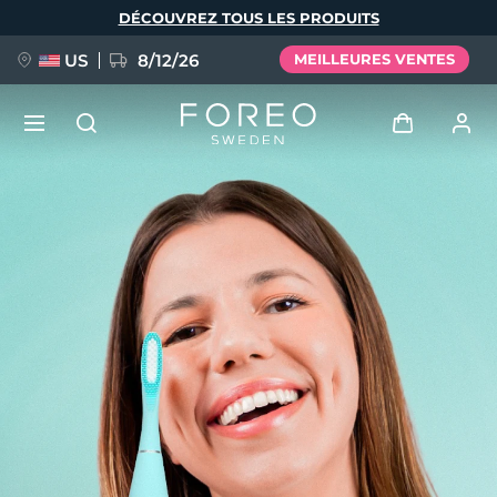
Aller
DÉCOUVREZ TOUS LES PRODUITS
au
contenu
principal
US
8/12/26
MEILLEURES VENTES
NOUVEAU
Se connecter
Langue
BREAKING NEWS
Profil de l'utilisateur
English
Deutsch
Español
Mes appareils
FAQ™ Pure Beauty-Tech Elixir
Français
Italiano
Português
Mes commandes
Polski
Svenska
Русский
Türkçe
简体中文
繁體中文
Mes adresses
issa™ Teeth Whitening Set
Mes abonnements