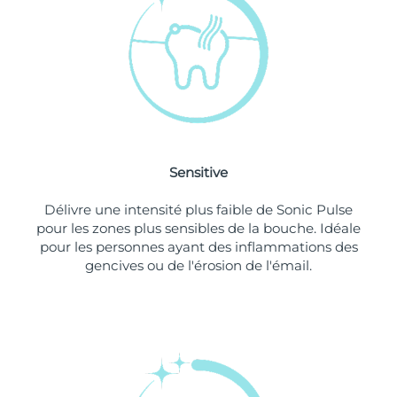
Singapour
Livraison estimée
13/8/26
Slovaquie
Livraison estimée
11/8/26
Slovénie
Livraison estimée
11/8/26
Afrique du Sud
Livraison estimée
19/8/26
Sensitive
Corée du Sud
Livraison estimée
13/8/26
Délivre une intensité plus faible de Sonic Pulse
Espagne
Livraison estimée
11/8/26
pour les zones plus sensibles de la bouche. Idéale
pour les personnes ayant des inflammations des
Suède
Livraison estimée
11/8/26
gencives ou de l'érosion de l'émail.
Suisse
Livraison estimée
11/8/26
Taïwan
Livraison estimée
16/8/26
Thaïlande
Livraison estimée
15/8/26