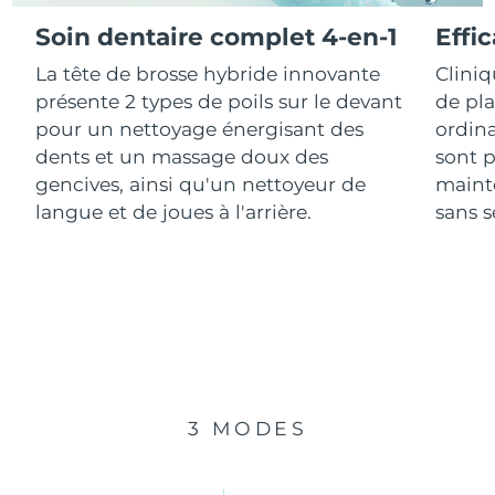
Soin dentaire complet 4-en-1
Effi
R.A.S. chinoise de
Livraison estimée
13/8/26
La tête de brosse hybride innovante
Clini
Macao
présente 2 types de poils sur le devant
de pl
Malaisie
Livraison estimée
14/8/26
pour un nettoyage énergisant des
ordina
dents et un massage doux des
sont p
Malte
Livraison estimée
11/8/26
gencives, ainsi qu'un nettoyeur de
mainte
langue et de joues à l'arrière.
sans se
Mexique
Livraison estimée
15/8/26
Monaco
Livraison estimée
12/8/26
Pays-Bas
Livraison estimée
11/8/26
Nouvelle-Zélande
Livraison estimée
11/8/26
3 MODES
Norvège
Livraison estimée
11/8/26
Oman
Livraison estimée
14/8/26