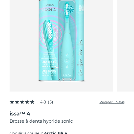
4.8
(5)
Rédiger un avis
4.8
étoiles
issa™ 4
sur
5,
Brosse à dents hybride sonic
valeur
de
la
Choisir la couleur:
Arctic Blue