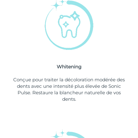
Philippines
Livraison estimée
14/8/26
Pologne
Livraison estimée
12/8/26
Portugal
Livraison estimée
11/8/26
Porto Rico
Livraison estimée
13/8/26
Whitening
Qatar
Livraison estimée
12/8/26
Conçue pour traiter la décoloration modérée des
La Réunion
Livraison estimée
16/8/26
dents avec une intensité plus élevée de Sonic
Pulse. Restaure la blancheur naturelle de vos
dents.
Roumanie
Livraison estimée
11/8/26
Russie
Livraison estimée
19/8/26
Arabie saoudite
Livraison estimée
12/8/26