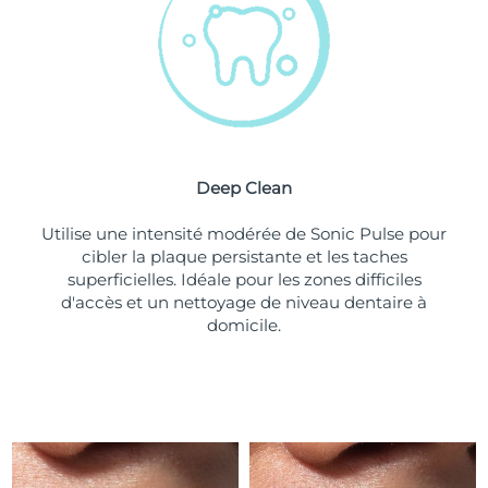
Turquie
Livraison estimée
12/8/26
Émirats arabes unis
Livraison estimée
12/8/26
Royaume-Uni
Livraison estimée
11/8/26
Deep Clean
États-Unis
Livraison estimée
12/8/26
Utilise une intensité modérée de Sonic Pulse pour
Ouzbékistan
Livraison estimée
16/8/26
cibler la plaque persistante et les taches
superficielles. Idéale pour les zones difficiles
Viêt Nam
Livraison estimée
17/8/26
d'accès et un nettoyage de niveau dentaire à
domicile.