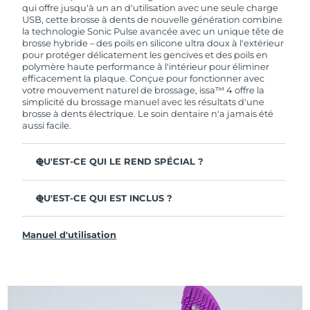
de garantie limitée, FOREO vous remplace ce
qui offre jusqu'à un an d'utilisation avec une seule charge
dernier gratuitement.
USB, cette brosse à dents de nouvelle génération combine
la technologie Sonic Pulse avancée avec un unique tête de
brosse hybride – des poils en silicone ultra doux à l'extérieur
pour protéger délicatement les gencives et des poils en
polymère haute performance à l'intérieur pour éliminer
efficacement la plaque. Conçue pour fonctionner avec
votre mouvement naturel de brossage, issa™ 4 offre la
simplicité du brossage manuel avec les résultats d'une
brosse à dents électrique. Le soin dentaire n'a jamais été
aussi facile.
QU'EST-CE QUI LE REND SPÉCIAL ?
Cliniquement prouvée pour améliorer l'hygiène
dentaire globale de +140 % en seulement 1 mois.
QU'EST-CE QUI EST INCLUS ?
Cliniquement prouvée pour éliminer 30 % de plaque en
issa™ 4
plus qu'une brosse à dents manuelle ordinaire.
Manuel d'utilisation
Câble de charge USB
Cliniquement prouvée pour réduire la gingivite.
Étui de voyage
La tête de brosse hybride dure 2 fois plus longtemps – il
suffit de la remplacer tous les 6 mois.
Guide de démarrage rapide
3 modes de brossage : Deep Clean, Whitening &
Manuel d'issa™
Sensitive.