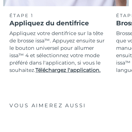
ÉTAPE 1
ÉTAP
Appliquez du dentifrice
Bros
Appliquez votre dentifrice sur la tête
Bross
de brosse issa™. Appuyez ensuite sur
que vo
le bouton universel pour allumer
manue
issa™ 4 et sélectionnez votre mode
ensuit
préféré dans l'application, si vous le
issa™
souhaitez.
Téléchargez l'application.
langue
VOUS AIMEREZ AUSSI