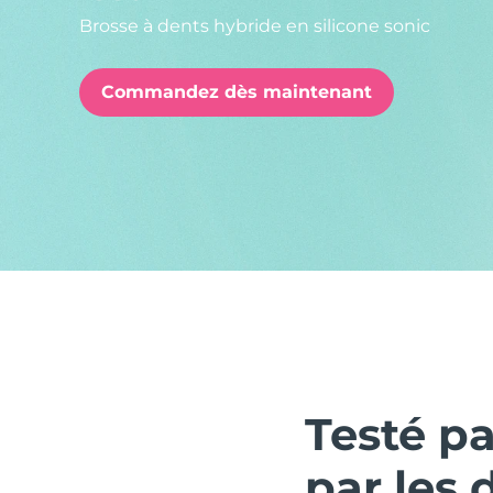
Brosse à dents hybride en silicone sonic
issa™ Teeth Whitening Set
Commandez dès maintenant
FAQ™ Dual LED Panel
POPULAIRE
Offres spéciales
Bestsellers
Testé p
par les 