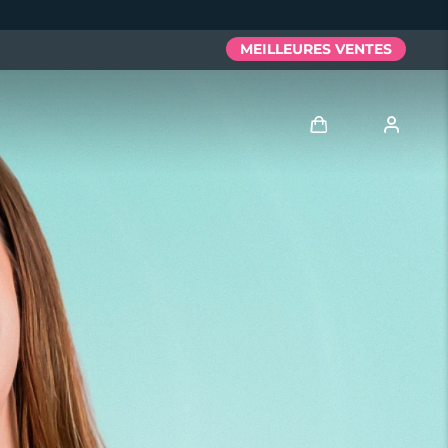
MEILLEURES VENTES
Se connecter
Profil de l'utilisateur
Mes appareils
Mes commandes
Mes adresses
Mes abonnements