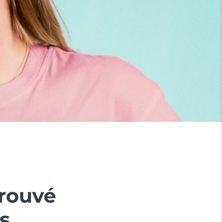
prouvé
s.