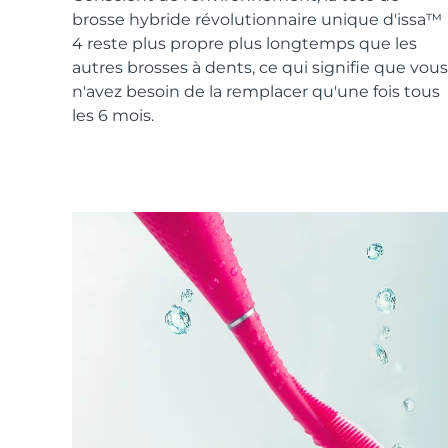
Soins de la peau KIWI™
All acne treatment devices
All revitalizing eye massagers
Serum
brosse hybride révolutionnaire unique d'issa™
issa™ Teeth Whitening Gel
Advanced pore care essentials
For healthy hair
4 reste plus propre plus longtemps que les
18% PAP
autres brosses à dents, ce qui signifie que vous
Cosmétiques
Hommes
n'avez besoin de la remplacer qu'une fois tous
les 6 mois.
Acheter tout
FOREO APP
À PROPROS