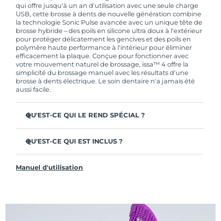
de garantie limitée, FOREO vous remplace ce
qui offre jusqu'à un an d'utilisation avec une seule charge
dernier gratuitement.
USB, cette brosse à dents de nouvelle génération combine
la technologie Sonic Pulse avancée avec un unique tête de
brosse hybride – des poils en silicone ultra doux à l'extérieur
pour protéger délicatement les gencives et des poils en
polymère haute performance à l'intérieur pour éliminer
efficacement la plaque. Conçue pour fonctionner avec
votre mouvement naturel de brossage, issa™ 4 offre la
simplicité du brossage manuel avec les résultats d'une
brosse à dents électrique. Le soin dentaire n'a jamais été
aussi facile.
QU'EST-CE QUI LE REND SPÉCIAL ?
Cliniquement prouvée pour améliorer l'hygiène
dentaire globale de +140 % en seulement 1 mois.
QU'EST-CE QUI EST INCLUS ?
Cliniquement prouvée pour éliminer 30 % de plaque en
issa™ 4
plus qu'une brosse à dents manuelle ordinaire.
Manuel d'utilisation
Câble de charge USB
Cliniquement prouvée pour réduire la gingivite.
Étui de voyage
La tête de brosse hybride dure 2 fois plus longtemps – il
suffit de la remplacer tous les 6 mois.
Guide de démarrage rapide
3 modes de brossage : Deep Clean, Whitening &
Manuel d'issa™
Sensitive.