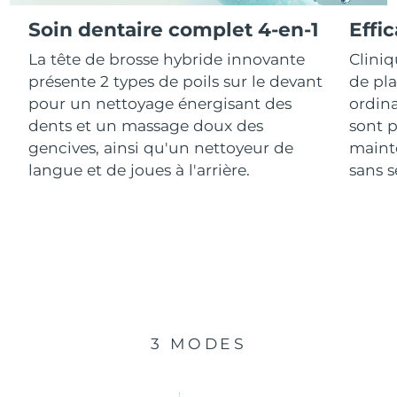
Soin dentaire complet 4-en-1
Effi
R.A.S. chinoise de
Livraison estimée
10/08/2026
La tête de brosse hybride innovante
Clini
Macao
présente 2 types de poils sur le devant
de pl
Malaisie
Livraison estimée
11/08/2026
pour un nettoyage énergisant des
ordina
dents et un massage doux des
sont p
Malte
Livraison estimée
08/08/2026
gencives, ainsi qu'un nettoyeur de
mainte
langue et de joues à l'arrière.
sans se
Mexique
Livraison estimée
12/08/2026
Monaco
Livraison estimée
09/08/2026
Pays-Bas
Livraison estimée
08/08/2026
Nouvelle-Zélande
Livraison estimée
08/08/2026
3 MODES
Norvège
Livraison estimée
08/08/2026
Oman
Livraison estimée
11/08/2026