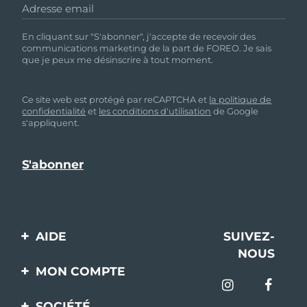
Adresse email
En cliquant sur "S'abonner", j'accepte de recevoir des
communications marketing de la part de FOREO. Je sais
que je peux me désinscrire à tout moment.
Ce site web est protégé par reCAPTCHA et
la politique de
confidentialité
et
les conditions d'utilisation
de Google
s'appliquent.
AIDE
SUIVEZ-
NOUS
Contactez-nous
MON COMPTE
Commandes et
Enregistrement produit
livraisons
SOCIÉTÉ