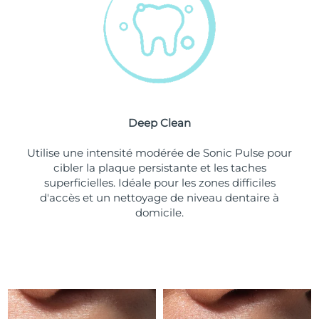
Turquie
Livraison estimée
09/08/2026
Émirats arabes unis
Livraison estimée
09/08/2026
Royaume-Uni
Livraison estimée
08/08/2026
Deep Clean
États-Unis
Livraison estimée
09/08/2026
Utilise une intensité modérée de Sonic Pulse pour
Ouzbékistan
Livraison estimée
13/08/2026
cibler la plaque persistante et les taches
superficielles. Idéale pour les zones difficiles
Viêt Nam
Livraison estimée
14/08/2026
d'accès et un nettoyage de niveau dentaire à
domicile.