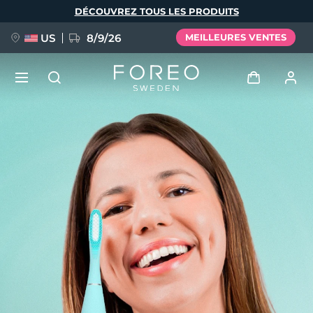
Aller
DÉCOUVREZ TOUS LES PRODUITS
au
contenu
principal
US
8/9/26
MEILLEURES VENTES
NOUVEAU
Se connecter
Langue
BREAKING NEWS
Profil de l'utilisateur
English
Deutsch
Español
Mes appareils
FAQ™ Pure Beauty-Tech Elixir
Français
Italiano
Português
Mes commandes
Polski
Svenska
Русский
Türkçe
简体中文
繁體中文
Mes adresses
issa™ Teeth Whitening Set
Mes abonnements