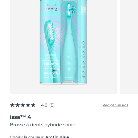
4.8
(5)
Rédiger un avis
4.8
étoiles
issa™ 4
sur
5,
Brosse à dents hybride sonic
valeur
de
la
Choisir la couleur:
Arctic Blue