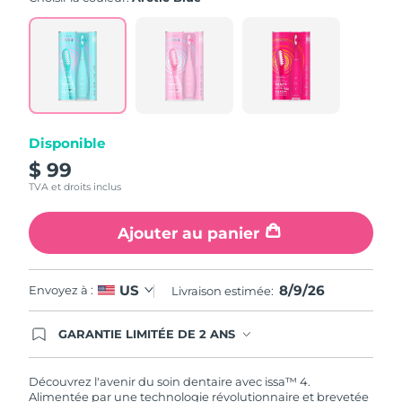
note
moyenne.
Read
5
Reviews.
Lien
sur
la
même
page.
Disponible
$ 99
TVA et droits inclus
Ajouter au panier
8/9/26
US
Envoyez à :
Livraison estimée:
GARANTIE LIMITÉE DE 2 ANS
En commandant aujourd'hui, vous êtes
automatiquement couverts par la garantie
FOREO. Cela signifie que si vous rencontrez des
Découvrez l'avenir du soin dentaire avec issa™ 4.
problèmes avec votre appareil pendant les 2 ans
Alimentée par une technologie révolutionnaire et brevetée