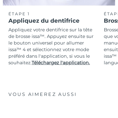
ÉTAPE 1
ÉTAP
Appliquez du dentifrice
Bros
Appliquez votre dentifrice sur la tête
Bross
de brosse issa™. Appuyez ensuite sur
que vo
le bouton universel pour allumer
manue
issa™ 4 et sélectionnez votre mode
ensuit
préféré dans l'application, si vous le
issa™
souhaitez.
Téléchargez l'application.
langue
VOUS AIMEREZ AUSSI