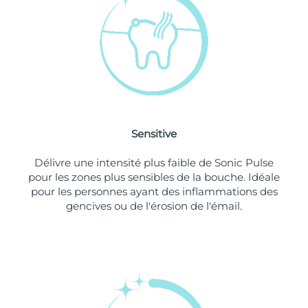
Singapour
Livraison estimée
10/08/2026
Slovaquie
Livraison estimée
08/08/2026
Slovénie
Livraison estimée
08/08/2026
Afrique du Sud
Livraison estimée
16/08/2026
Sensitive
Corée du Sud
Livraison estimée
10/08/2026
Délivre une intensité plus faible de Sonic Pulse
Espagne
Livraison estimée
08/08/2026
pour les zones plus sensibles de la bouche. Idéale
pour les personnes ayant des inflammations des
Suède
Livraison estimée
08/08/2026
gencives ou de l'érosion de l'émail.
Suisse
Livraison estimée
08/08/2026
Taïwan
Livraison estimée
13/08/2026
Thaïlande
Livraison estimée
12/08/2026