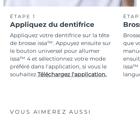
ÉTAPE 1
ÉTAP
Appliquez du dentifrice
Bros
Appliquez votre dentifrice sur la tête
Bross
de brosse issa™. Appuyez ensuite sur
que vo
le bouton universel pour allumer
manue
issa™ 4 et sélectionnez votre mode
ensuit
préféré dans l'application, si vous le
issa™
souhaitez.
Téléchargez l'application.
langue
VOUS AIMEREZ AUSSI