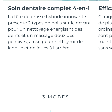
Soin dentaire complet 4-en-1
Effi
R.A.S. chinoise de
Livraison estimée
8/11/26
La tête de brosse hybride innovante
Clini
Macao
présente 2 types de poils sur le devant
de pl
Malaisie
Livraison estimée
8/12/26
pour un nettoyage énergisant des
ordina
dents et un massage doux des
sont p
Malte
Livraison estimée
8/9/26
gencives, ainsi qu'un nettoyeur de
mainte
langue et de joues à l'arrière.
sans se
Mexique
Livraison estimée
8/13/26
Monaco
Livraison estimée
8/10/26
Pays-Bas
Livraison estimée
8/9/26
Nouvelle-Zélande
Livraison estimée
8/9/26
3 MODES
Norvège
Livraison estimée
8/9/26
Oman
Livraison estimée
8/12/26