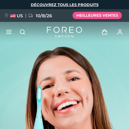
Aller
DÉCOUVREZ TOUS LES PRODUITS
au
contenu
principal
US
10/8/26
MEILLEURES VENTES
NOUVEAU
Se connecter
Langue
BREAKING NEWS
Profil de l'utilisateur
English
Deutsch
Español
Mes appareils
FAQ™ Pure Beauty-Tech Elixir
Français
Italiano
Português
Mes commandes
Polski
Svenska
Русский
Türkçe
简体中文
繁體中文
Mes adresses
issa™ Teeth Whitening Set
Mes abonnements