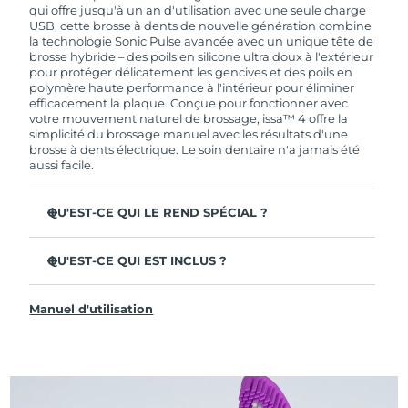
de garantie limitée, FOREO vous remplace ce
qui offre jusqu'à un an d'utilisation avec une seule charge
dernier gratuitement.
USB, cette brosse à dents de nouvelle génération combine
la technologie Sonic Pulse avancée avec un unique tête de
brosse hybride – des poils en silicone ultra doux à l'extérieur
pour protéger délicatement les gencives et des poils en
polymère haute performance à l'intérieur pour éliminer
efficacement la plaque. Conçue pour fonctionner avec
votre mouvement naturel de brossage, issa™ 4 offre la
simplicité du brossage manuel avec les résultats d'une
brosse à dents électrique. Le soin dentaire n'a jamais été
aussi facile.
QU'EST-CE QUI LE REND SPÉCIAL ?
Cliniquement prouvée pour améliorer l'hygiène
dentaire globale de +140 % en seulement 1 mois.
QU'EST-CE QUI EST INCLUS ?
Cliniquement prouvée pour éliminer 30 % de plaque en
issa™ 4
plus qu'une brosse à dents manuelle ordinaire.
Manuel d'utilisation
Câble de charge USB
Cliniquement prouvée pour réduire la gingivite.
Étui de voyage
La tête de brosse hybride dure 2 fois plus longtemps – il
suffit de la remplacer tous les 6 mois.
Guide de démarrage rapide
3 modes de brossage : Deep Clean, Whitening &
Manuel d'issa™
Sensitive.