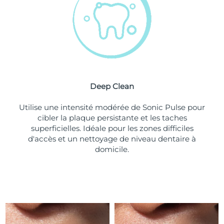
Turquie
Livraison estimée
8/10/26
Émirats arabes unis
Livraison estimée
8/10/26
Royaume-Uni
Livraison estimée
8/9/26
Deep Clean
États-Unis
Livraison estimée
8/10/26
Utilise une intensité modérée de Sonic Pulse pour
Ouzbékistan
Livraison estimée
8/14/26
cibler la plaque persistante et les taches
superficielles. Idéale pour les zones difficiles
Viêt Nam
Livraison estimée
8/15/26
d'accès et un nettoyage de niveau dentaire à
domicile.