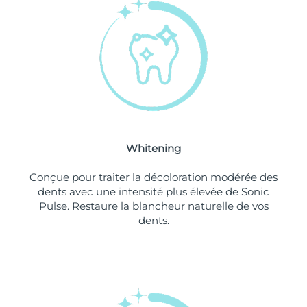
Philippines
Livraison estimée
8/12/26
Pologne
Livraison estimée
8/10/26
Portugal
Livraison estimée
8/9/26
Porto Rico
Livraison estimée
8/11/26
Whitening
Qatar
Livraison estimée
8/10/26
Conçue pour traiter la décoloration modérée des
La Réunion
Livraison estimée
8/14/26
dents avec une intensité plus élevée de Sonic
Pulse. Restaure la blancheur naturelle de vos
dents.
Roumanie
Livraison estimée
8/9/26
Russie
Livraison estimée
8/17/26
Arabie saoudite
Livraison estimée
8/10/26