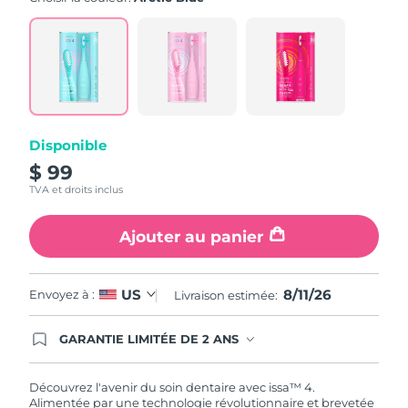
note
moyenne.
Read
5
Reviews.
Lien
sur
la
même
page.
Disponible
$ 99
TVA et droits inclus
Ajouter au panier
8/11/26
US
Envoyez à :
Livraison estimée:
GARANTIE LIMITÉE DE 2 ANS
En commandant aujourd'hui, vous êtes
automatiquement couverts par la garantie
FOREO. Cela signifie que si vous rencontrez des
Découvrez l'avenir du soin dentaire avec issa™ 4.
problèmes avec votre appareil pendant les 2 ans
Alimentée par une technologie révolutionnaire et brevetée