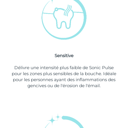
Singapour
Livraison estimée
8/11/26
Slovaquie
Livraison estimée
8/9/26
Slovénie
Livraison estimée
8/9/26
Afrique du Sud
Livraison estimée
8/17/26
Sensitive
Corée du Sud
Livraison estimée
8/11/26
Délivre une intensité plus faible de Sonic Pulse
Espagne
Livraison estimée
8/9/26
pour les zones plus sensibles de la bouche. Idéale
pour les personnes ayant des inflammations des
Suède
Livraison estimée
8/9/26
gencives ou de l'érosion de l'émail.
Suisse
Livraison estimée
8/9/26
Taïwan
Livraison estimée
8/14/26
Thaïlande
Livraison estimée
8/13/26