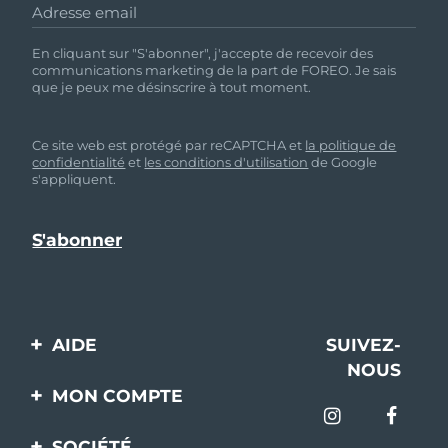
Adresse email
En cliquant sur "S'abonner", j'accepte de recevoir des
communications marketing de la part de FOREO. Je sais
que je peux me désinscrire à tout moment.
Ce site web est protégé par reCAPTCHA et
la politique de
confidentialité
et
les conditions d'utilisation
de Google
s'appliquent.
AIDE
SUIVEZ-
NOUS
Contactez-nous
MON COMPTE
Commandes et
Enregistrement produit
livraisons
SOCIÉTÉ