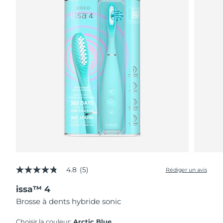
4.8
(5)
Rédiger un avis
4.8
étoiles
issa™ 4
sur
5,
Brosse à dents hybride sonic
valeur
de
la
Choisir la couleur:
Arctic Blue