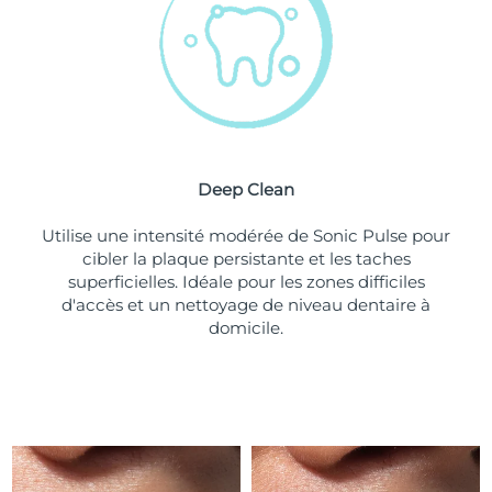
Turquie
Livraison estimée
09/08/2026
Émirats arabes unis
Livraison estimée
09/08/2026
Royaume-Uni
Livraison estimée
08/08/2026
Deep Clean
États-Unis
Livraison estimée
09/08/2026
Utilise une intensité modérée de Sonic Pulse pour
Ouzbékistan
Livraison estimée
13/08/2026
cibler la plaque persistante et les taches
superficielles. Idéale pour les zones difficiles
Viêt Nam
Livraison estimée
14/08/2026
d'accès et un nettoyage de niveau dentaire à
domicile.