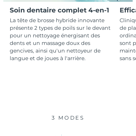
Soin dentaire complet 4-en-1
Effi
R.A.S. chinoise de
Livraison estimée
10/08/2026
La tête de brosse hybride innovante
Clini
Macao
présente 2 types de poils sur le devant
de pl
Malaisie
Livraison estimée
11/08/2026
pour un nettoyage énergisant des
ordina
dents et un massage doux des
sont p
Malte
Livraison estimée
08/08/2026
gencives, ainsi qu'un nettoyeur de
mainte
langue et de joues à l'arrière.
sans se
Mexique
Livraison estimée
12/08/2026
Monaco
Livraison estimée
09/08/2026
Pays-Bas
Livraison estimée
08/08/2026
Nouvelle-Zélande
Livraison estimée
08/08/2026
3 MODES
Norvège
Livraison estimée
08/08/2026
Oman
Livraison estimée
11/08/2026