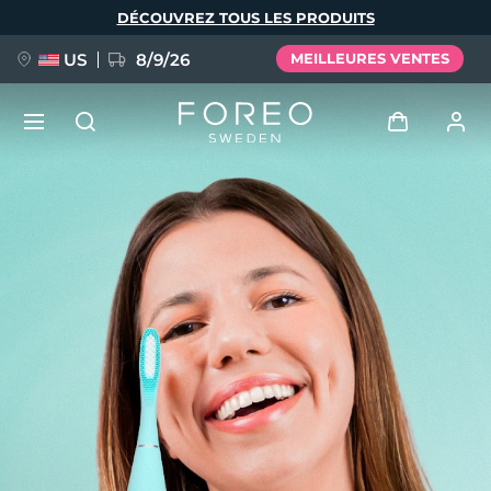
Aller
DÉCOUVREZ TOUS LES PRODUITS
au
contenu
principal
US
8/9/26
MEILLEURES VENTES
NOUVEAU
Se connecter
Langue
BREAKING NEWS
Profil de l'utilisateur
English
Deutsch
Español
Mes appareils
FAQ™ Pure Beauty-Tech Elixir
Français
Italiano
Português
Mes commandes
Polski
Svenska
Русский
Türkçe
简体中文
繁體中文
Mes adresses
issa™ Teeth Whitening Set
Mes abonnements