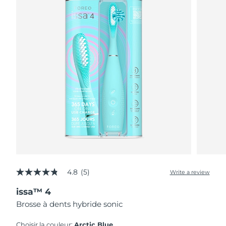
4.8
(5)
Write a review
4.8
out
issa™ 4
of
5
Brosse à dents hybride sonic
stars,
average
rating
Choisir la couleur:
Arctic Blue