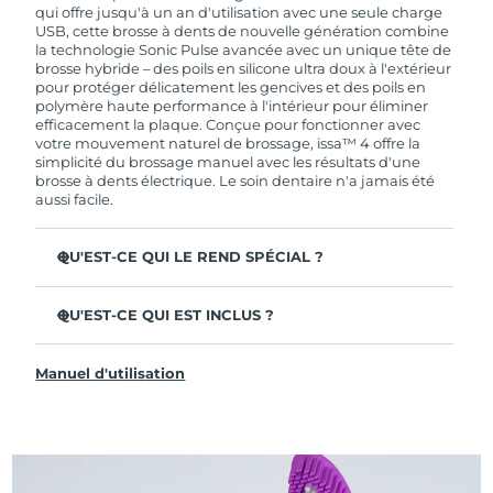
de garantie limitée, FOREO vous remplace ce
qui offre jusqu'à un an d'utilisation avec une seule charge
dernier gratuitement.
USB, cette brosse à dents de nouvelle génération combine
la technologie Sonic Pulse avancée avec un unique tête de
brosse hybride – des poils en silicone ultra doux à l'extérieur
pour protéger délicatement les gencives et des poils en
polymère haute performance à l'intérieur pour éliminer
efficacement la plaque. Conçue pour fonctionner avec
votre mouvement naturel de brossage, issa™ 4 offre la
simplicité du brossage manuel avec les résultats d'une
brosse à dents électrique. Le soin dentaire n'a jamais été
aussi facile.
QU'EST-CE QUI LE REND SPÉCIAL ?
Cliniquement prouvée pour améliorer l'hygiène
dentaire globale de +140 % en seulement 1 mois.
QU'EST-CE QUI EST INCLUS ?
Cliniquement prouvée pour éliminer 30 % de plaque en
issa™ 4
plus qu'une brosse à dents manuelle ordinaire.
Manuel d'utilisation
Câble de charge USB
Cliniquement prouvée pour réduire la gingivite.
Étui de voyage
La tête de brosse hybride dure 2 fois plus longtemps – il
suffit de la remplacer tous les 6 mois.
Guide de démarrage rapide
3 modes de brossage : Deep Clean, Whitening &
Manuel d'issa™
Sensitive.