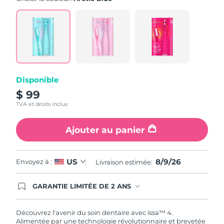
value.
Read
5
Reviews.
Same
page
link.
Disponible
$ 99
TVA et droits inclus
Ajouter au panier
8/9/26
US
Envoyez à :
Livraison estimée:
GARANTIE LIMITÉE DE 2 ANS
En commandant aujourd'hui, vous êtes
automatiquement couverts par la garantie
FOREO. Cela signifie que si vous rencontrez des
Découvrez l'avenir du soin dentaire avec issa™ 4.
problèmes avec votre appareil pendant les 2 ans
Alimentée par une technologie révolutionnaire et brevetée