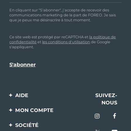
En cliquant sur "S'abonner", j'accepte de recevoir des
communications marketing de la part de FOREO. Je sais
que je peux me désinscrire à tout moment.
Ce site web est protégé par reCAPTCHA et
la politique de
confidentialité
et
les conditions d'utilisation
de Google
s'appliquent.
AIDE
SUIVEZ-
NOUS
Contactez-nous
MON COMPTE
Commandes et
Enregistrement produit
livraisons
SOCIÉTÉ