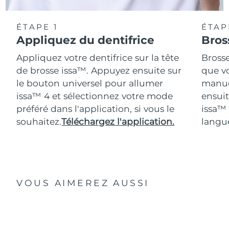
ÉTAPE 1
ÉTAP
Appliquez du dentifrice
Bros
Appliquez votre dentifrice sur la tête
Bross
de brosse issa™. Appuyez ensuite sur
que vo
le bouton universel pour allumer
manue
issa™ 4 et sélectionnez votre mode
ensuit
préféré dans l'application, si vous le
issa™
souhaitez.
Téléchargez l'application.
langue
VOUS AIMEREZ AUSSI