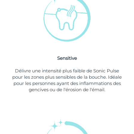
Singapour
Livraison estimée
10/08/2026
Slovaquie
Livraison estimée
08/08/2026
Slovénie
Livraison estimée
08/08/2026
Afrique du Sud
Livraison estimée
16/08/2026
Sensitive
Corée du Sud
Livraison estimée
10/08/2026
Délivre une intensité plus faible de Sonic Pulse
Espagne
Livraison estimée
08/08/2026
pour les zones plus sensibles de la bouche. Idéale
pour les personnes ayant des inflammations des
Suède
Livraison estimée
08/08/2026
gencives ou de l'érosion de l'émail.
Suisse
Livraison estimée
08/08/2026
Taïwan
Livraison estimée
13/08/2026
Thaïlande
Livraison estimée
12/08/2026