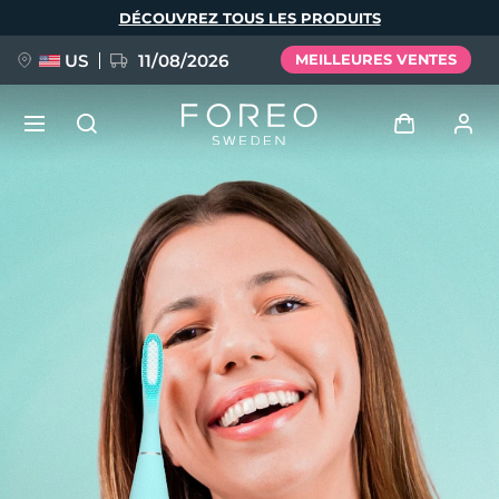
Aller
DÉCOUVREZ TOUS LES PRODUITS
au
contenu
principal
US
11/08/2026
MEILLEURES VENTES
NOUVEAU
Se connecter
Langue
BREAKING NEWS
Profil de l'utilisateur
English
Deutsch
Español
Mes appareils
FAQ™ Pure Beauty-Tech Elixir
Français
Italiano
Português
Mes commandes
Polski
Svenska
Русский
Türkçe
简体中文
繁體中文
Mes adresses
issa™ Teeth Whitening Set
Mes abonnements