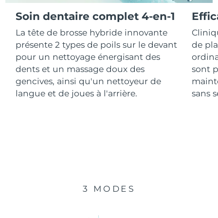
Soin dentaire complet 4-en-1
Effi
R.A.S. chinoise de
Livraison estimée
8/12/26
La tête de brosse hybride innovante
Clini
Macao
présente 2 types de poils sur le devant
de pl
Malaisie
Livraison estimée
8/13/26
pour un nettoyage énergisant des
ordina
dents et un massage doux des
sont p
Malte
Livraison estimée
8/10/26
gencives, ainsi qu'un nettoyeur de
mainte
langue et de joues à l'arrière.
sans se
Mexique
Livraison estimée
8/14/26
Monaco
Livraison estimée
8/11/26
Pays-Bas
Livraison estimée
8/10/26
Nouvelle-Zélande
Livraison estimée
8/10/26
3 MODES
Norvège
Livraison estimée
8/10/26
Oman
Livraison estimée
8/13/26