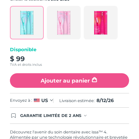
note
moyenne.
Read
5
Reviews.
Lien
sur
la
même
page.
Disponible
$ 99
TVA et droits inclus
Ajouter au panier
8/12/26
US
Envoyez à :
Livraison estimée:
GARANTIE LIMITÉE DE 2 ANS
En commandant aujourd'hui, vous êtes
automatiquement couverts par la garantie
FOREO. Cela signifie que si vous rencontrez des
Découvrez l'avenir du soin dentaire avec issa™ 4.
problèmes avec votre appareil pendant les 2 ans
Alimentée par une technologie révolutionnaire et brevetée