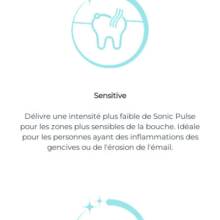
Singapour
Livraison estimée
8/12/26
Slovaquie
Livraison estimée
8/10/26
Slovénie
Livraison estimée
8/10/26
Afrique du Sud
Livraison estimée
8/18/26
Sensitive
Corée du Sud
Livraison estimée
8/12/26
Délivre une intensité plus faible de Sonic Pulse
Espagne
Livraison estimée
8/10/26
pour les zones plus sensibles de la bouche. Idéale
pour les personnes ayant des inflammations des
Suède
Livraison estimée
8/10/26
gencives ou de l'érosion de l'émail.
Suisse
Livraison estimée
8/10/26
Taïwan
Livraison estimée
8/15/26
Thaïlande
Livraison estimée
8/14/26