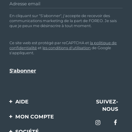
Adresse email
En cliquant sur "S'abonner", j'accepte de recevoir des
communications marketing de la part de FOREO. Je sais
que je peux me désinscrire à tout moment.
Ce site web est protégé par reCAPTCHA et
la politique de
confidentialité
et
les conditions d'utilisation
de Google
s'appliquent.
AIDE
SUIVEZ-
NOUS
Contactez-nous
MON COMPTE
Commandes et
Enregistrement produit
livraisons
SOCIÉTÉ