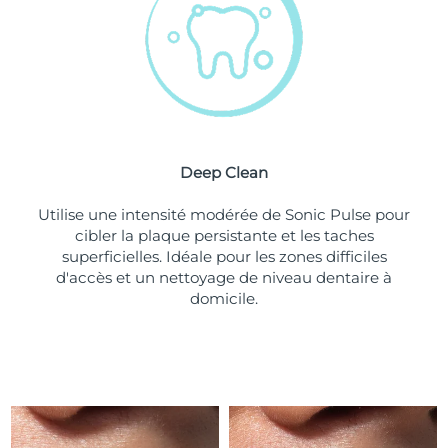
Turquie
Livraison estimée
8/11/26
Émirats arabes unis
Livraison estimée
8/11/26
Royaume-Uni
Livraison estimée
8/10/26
Deep Clean
États-Unis
Livraison estimée
8/11/26
Utilise une intensité modérée de Sonic Pulse pour
Ouzbékistan
Livraison estimée
8/15/26
cibler la plaque persistante et les taches
superficielles. Idéale pour les zones difficiles
Viêt Nam
Livraison estimée
8/16/26
d'accès et un nettoyage de niveau dentaire à
domicile.