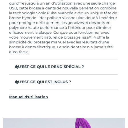
de garantie limitée, FOREO vous remplace ce
qui offre jusqu'à un an d'utilisation avec une seule charge
dernier gratuitement.
USB, cette brosse à dents de nouvelle génération combine
la technologie Sonic Pulse avancée avec un unique tête de
brosse hybride – des poils en silicone ultra doux à l'extérieur
pour protéger délicatement les gencives et des poils en
polymère haute performance à l'intérieur pour éliminer
efficacement la plaque. Conçue pour fonctionner avec
votre mouvement naturel de brossage, issa™ 4 offre la
simplicité du brossage manuel avec les résultats d'une
brosse à dents électrique. Le soin dentaire n'a jamais été
aussi facile.
QU'EST-CE QUI LE REND SPÉCIAL ?
Cliniquement prouvée pour améliorer l'hygiène
dentaire globale de +140 % en seulement 1 mois.
QU'EST-CE QUI EST INCLUS ?
Cliniquement prouvée pour éliminer 30 % de plaque en
issa™ 4
plus qu'une brosse à dents manuelle ordinaire.
Manuel d'utilisation
Câble de charge USB
Cliniquement prouvée pour réduire la gingivite.
Étui de voyage
La tête de brosse hybride dure 2 fois plus longtemps – il
suffit de la remplacer tous les 6 mois.
Guide de démarrage rapide
3 modes de brossage : Deep Clean, Whitening &
Manuel d'issa™
Sensitive.