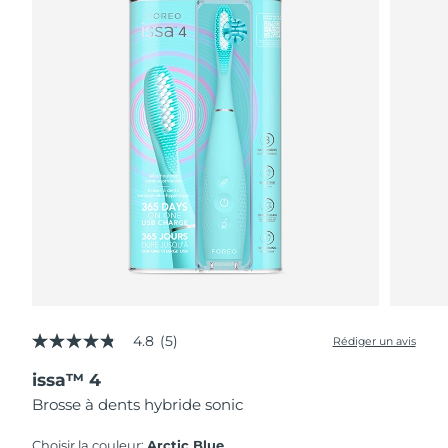
4.8
(5)
Rédiger un avis
4.8
étoiles
issa™ 4
sur
5,
Brosse à dents hybride sonic
valeur
de
la
Choisir la couleur:
Arctic Blue