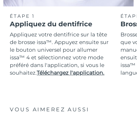
ÉTAPE 1
ÉTAP
Appliquez du dentifrice
Bros
Appliquez votre dentifrice sur la tête
Bross
de brosse issa™. Appuyez ensuite sur
que vo
le bouton universel pour allumer
manue
issa™ 4 et sélectionnez votre mode
ensuit
préféré dans l'application, si vous le
issa™
souhaitez.
Téléchargez l'application.
langue
VOUS AIMEREZ AUSSI