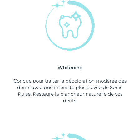
Philippines
Livraison estimée
8/13/26
Pologne
Livraison estimée
8/11/26
Portugal
Livraison estimée
8/10/26
Porto Rico
Livraison estimée
8/12/26
Whitening
Qatar
Livraison estimée
8/11/26
Conçue pour traiter la décoloration modérée des
La Réunion
Livraison estimée
8/15/26
dents avec une intensité plus élevée de Sonic
Pulse. Restaure la blancheur naturelle de vos
dents.
Roumanie
Livraison estimée
8/10/26
Russie
Livraison estimée
8/18/26
Arabie saoudite
Livraison estimée
8/11/26