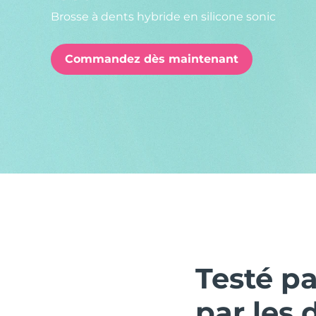
Brosse à dents hybride en silicone sonic
issa™ Teeth Whitening Set
Commandez dès maintenant
FAQ™ Dual LED Panel
POPULAIRE
Offres spéciales
Bestsellers
Testé p
par les 