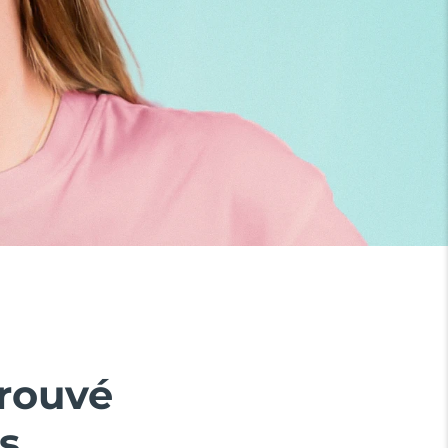
prouvé
s.