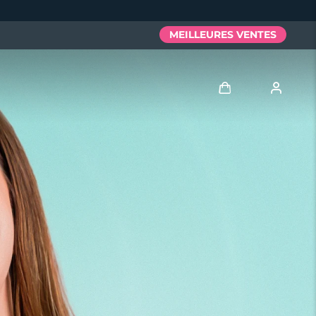
MEILLEURES VENTES
Se connecter
Profil de l'utilisateur
Mes appareils
Mes commandes
Mes adresses
Mes abonnements