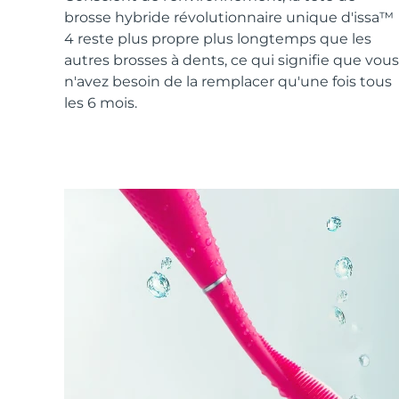
Soins de la peau KIWI™
All acne treatment devices
All revitalizing eye massagers
Serum
brosse hybride révolutionnaire unique d'issa™
issa™ Teeth Whitening Gel
Advanced pore care essentials
For healthy hair
4 reste plus propre plus longtemps que les
18% PAP
autres brosses à dents, ce qui signifie que vous
Cosmétiques
Hommes
n'avez besoin de la remplacer qu'une fois tous
les 6 mois.
Acheter tout
FOREO APP
À PROPROS