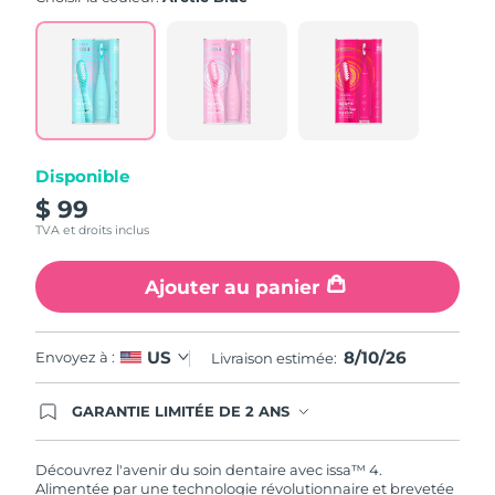
value.
Read
5
Reviews.
Same
page
link.
Disponible
$ 99
TVA et droits inclus
Ajouter au panier
8/10/26
US
Envoyez à :
Livraison estimée:
GARANTIE LIMITÉE DE 2 ANS
En commandant aujourd'hui, vous êtes
automatiquement couverts par la garantie
FOREO. Cela signifie que si vous rencontrez des
Découvrez l'avenir du soin dentaire avec issa™ 4.
problèmes avec votre appareil pendant les 2 ans
Alimentée par une technologie révolutionnaire et brevetée