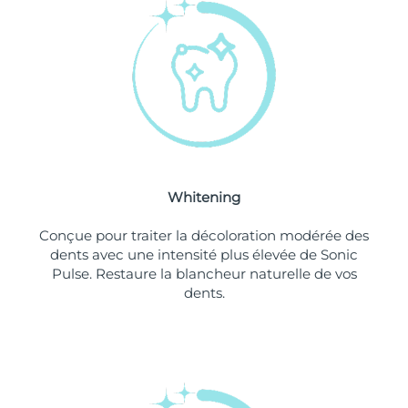
Philippines
Livraison estimée
8/12/26
Pologne
Livraison estimée
8/10/26
Portugal
Livraison estimée
8/9/26
Porto Rico
Livraison estimée
8/11/26
Whitening
Qatar
Livraison estimée
8/10/26
Conçue pour traiter la décoloration modérée des
La Réunion
Livraison estimée
8/14/26
dents avec une intensité plus élevée de Sonic
Pulse. Restaure la blancheur naturelle de vos
dents.
Roumanie
Livraison estimée
8/9/26
Russie
Livraison estimée
8/17/26
Arabie saoudite
Livraison estimée
8/10/26