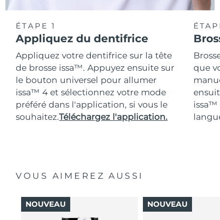
ÉTAPE 1
ÉTAP
Appliquez du dentifrice
Bros
Appliquez votre dentifrice sur la tête
Bross
de brosse issa™. Appuyez ensuite sur
que vo
le bouton universel pour allumer
manue
issa™ 4 et sélectionnez votre mode
ensuit
préféré dans l'application, si vous le
issa™
souhaitez.
Téléchargez l'application.
langue
VOUS AIMEREZ AUSSI
NOUVEAU
NOUVEAU