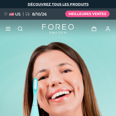
Aller
DÉCOUVREZ TOUS LES PRODUITS
au
contenu
principal
US
8/10/26
MEILLEURES VENTES
NOUVEAU
Se connecter
Langue
BREAKING NEWS
Profil de l'utilisateur
English
Deutsch
Español
Mes appareils
FAQ™ Pure Beauty-Tech Elixir
Français
Italiano
Português
Mes commandes
Polski
Svenska
Русский
Türkçe
简体中文
繁體中文
Mes adresses
issa™ Teeth Whitening Set
Mes abonnements