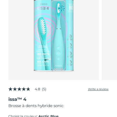
4.8
(5)
Write a review
4.8
out
issa™ 4
of
5
Brosse à dents hybride sonic
stars,
average
rating
Choisir la couleur:
Arctic Blue