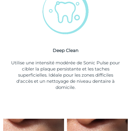
Turquie
Livraison estimée
8/10/26
Émirats arabes unis
Livraison estimée
8/10/26
Royaume-Uni
Livraison estimée
8/9/26
Deep Clean
États-Unis
Livraison estimée
8/10/26
Utilise une intensité modérée de Sonic Pulse pour
Ouzbékistan
Livraison estimée
8/14/26
cibler la plaque persistante et les taches
superficielles. Idéale pour les zones difficiles
Viêt Nam
Livraison estimée
8/15/26
d'accès et un nettoyage de niveau dentaire à
domicile.