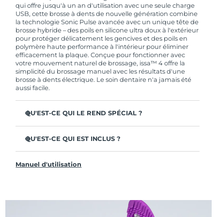
de garantie limitée, FOREO vous remplace ce
qui offre jusqu'à un an d'utilisation avec une seule charge
dernier gratuitement.
USB, cette brosse à dents de nouvelle génération combine
la technologie Sonic Pulse avancée avec un unique tête de
brosse hybride – des poils en silicone ultra doux à l'extérieur
pour protéger délicatement les gencives et des poils en
polymère haute performance à l'intérieur pour éliminer
efficacement la plaque. Conçue pour fonctionner avec
votre mouvement naturel de brossage, issa™ 4 offre la
simplicité du brossage manuel avec les résultats d'une
brosse à dents électrique. Le soin dentaire n'a jamais été
aussi facile.
QU'EST-CE QUI LE REND SPÉCIAL ?
Cliniquement prouvée pour améliorer l'hygiène
dentaire globale de +140 % en seulement 1 mois.
QU'EST-CE QUI EST INCLUS ?
Cliniquement prouvée pour éliminer 30 % de plaque en
issa™ 4
plus qu'une brosse à dents manuelle ordinaire.
Manuel d'utilisation
Câble de charge USB
Cliniquement prouvée pour réduire la gingivite.
Étui de voyage
La tête de brosse hybride dure 2 fois plus longtemps – il
suffit de la remplacer tous les 6 mois.
Guide de démarrage rapide
3 modes de brossage : Deep Clean, Whitening &
Manuel d'issa™
Sensitive.