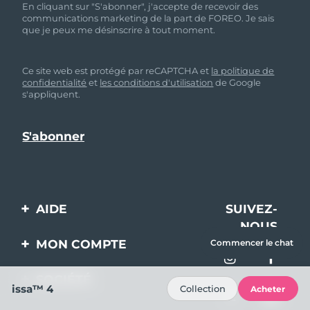
En cliquant sur "S'abonner", j'accepte de recevoir des
communications marketing de la part de FOREO. Je sais
que je peux me désinscrire à tout moment.
Ce site web est protégé par reCAPTCHA et
la politique de
confidentialité
et
les conditions d'utilisation
de Google
s'appliquent.
AIDE
SUIVEZ-
NOUS
Contactez-nous
MON COMPTE
Commencer le chat
Commandes et
Enregistrement produit
livraisons
SOCIÉTÉ
issa™ 4
Collection
Acheter
Aide
Garantie et retours
A propos de FOREO