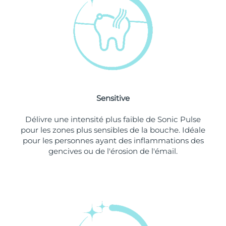
Singapour
Livraison estimée
8/11/26
Slovaquie
Livraison estimée
8/9/26
Slovénie
Livraison estimée
8/9/26
Afrique du Sud
Livraison estimée
8/17/26
Sensitive
Corée du Sud
Livraison estimée
8/11/26
Délivre une intensité plus faible de Sonic Pulse
Espagne
Livraison estimée
8/9/26
pour les zones plus sensibles de la bouche. Idéale
pour les personnes ayant des inflammations des
Suède
Livraison estimée
8/9/26
gencives ou de l'érosion de l'émail.
Suisse
Livraison estimée
8/9/26
Taïwan
Livraison estimée
8/14/26
Thaïlande
Livraison estimée
8/13/26