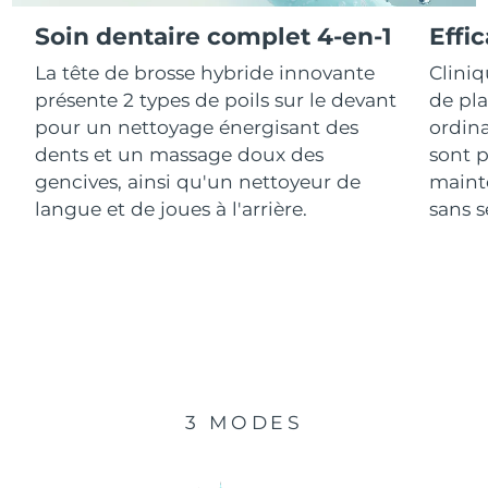
Soin dentaire complet 4-en-1
Effi
R.A.S. chinoise de
Livraison estimée
8/11/26
La tête de brosse hybride innovante
Clini
Macao
présente 2 types de poils sur le devant
de pl
Malaisie
Livraison estimée
8/12/26
pour un nettoyage énergisant des
ordina
dents et un massage doux des
sont p
Malte
Livraison estimée
8/9/26
gencives, ainsi qu'un nettoyeur de
mainte
langue et de joues à l'arrière.
sans se
Mexique
Livraison estimée
8/13/26
Monaco
Livraison estimée
8/10/26
Pays-Bas
Livraison estimée
8/9/26
Nouvelle-Zélande
Livraison estimée
8/9/26
3 MODES
Norvège
Livraison estimée
8/9/26
Oman
Livraison estimée
8/12/26