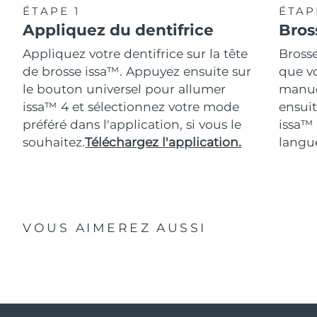
ÉTAPE 1
ÉTAP
Appliquez du dentifrice
Bros
Appliquez votre dentifrice sur la tête
Bross
de brosse issa™. Appuyez ensuite sur
que vo
le bouton universel pour allumer
manue
issa™ 4 et sélectionnez votre mode
ensuit
préféré dans l'application, si vous le
issa™
souhaitez.
Téléchargez l'application.
langue
VOUS AIMEREZ AUSSI