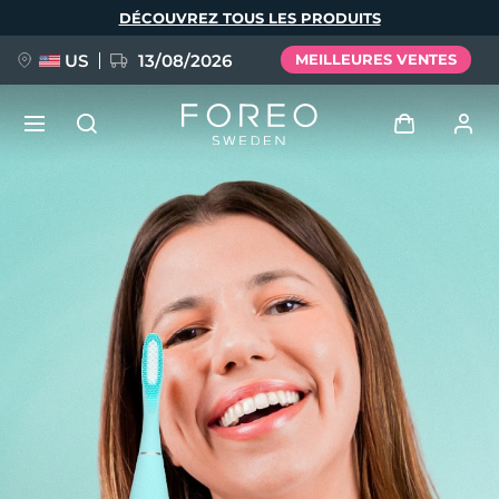
Aller
DÉCOUVREZ TOUS LES PRODUITS
au
contenu
principal
US
13/08/2026
MEILLEURES VENTES
NOUVEAU
Se connecter
Langue
BREAKING NEWS
Profil de l'utilisateur
English
Deutsch
Español
Mes appareils
FAQ™ Pure Beauty-Tech Elixir
Français
Italiano
Português
Mes commandes
Polski
Svenska
Русский
Türkçe
简体中文
繁體中文
Mes adresses
issa™ Teeth Whitening Set
Mes abonnements