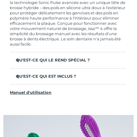
la technologie Sonic Pulse avancée avec un unique tête de
brosse hybride – des poils en silicone ultra doux à l'extérieur
pour protéger délicatement les gencives et des poils en
polymère haute performance à l'intérieur pour éliminer
efficacement la plaque. Conçue pour fonctionner avec
votre mouvement naturel de brossage, issa™ 4 offre la
simplicité du brossage manuel avec les résultats d'une
brosse à dents électrique. Le soin dentaire n'a jamais été
aussi facile.
QU'EST-CE QUI LE REND SPÉCIAL ?
Cliniquement prouvée pour améliorer l'hygiène
dentaire globale de +140 % en seulement 1 mois.
QU'EST-CE QUI EST INCLUS ?
Cliniquement prouvée pour éliminer 30 % de plaque en
issa™ 4
plus qu'une brosse à dents manuelle ordinaire.
Manuel d'utilisation
Câble de charge USB
Cliniquement prouvée pour réduire la gingivite.
Étui de voyage
La tête de brosse hybride dure 2 fois plus longtemps – il
suffit de la remplacer tous les 6 mois.
Guide de démarrage rapide
3 modes de brossage : Deep Clean, Whitening &
Manuel d'issa™
Sensitive.
La technologie Sonic Pulse délivre 11 000 pulsations par
minute.