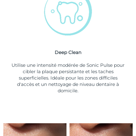
Turquie
Livraison estimée
13/08/2026
Émirats arabes unis
Livraison estimée
13/08/2026
Royaume-Uni
Livraison estimée
12/08/2026
Deep Clean
États-Unis
Livraison estimée
13/08/2026
Utilise une intensité modérée de Sonic Pulse pour
Ouzbékistan
Livraison estimée
17/08/2026
cibler la plaque persistante et les taches
superficielles. Idéale pour les zones difficiles
Viêt Nam
Livraison estimée
18/08/2026
d'accès et un nettoyage de niveau dentaire à
domicile.