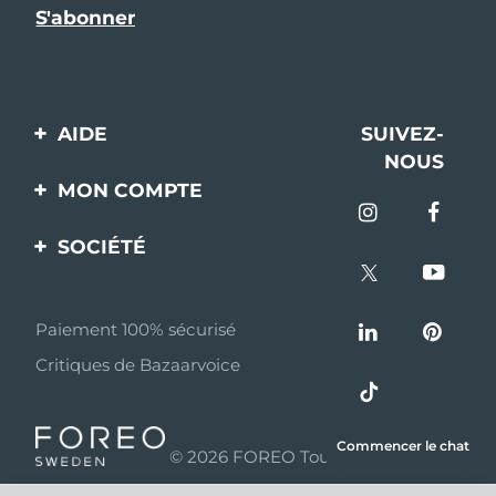
AIDE
SUIVEZ-
NOUS
Contactez-nous
MON COMPTE
Commandes et
Enregistrement produit
livraisons
SOCIÉTÉ
Aide
Garantie et retours
A propos de FOREO
Questions et réponses
Paiement 100% sécurisé
Programme d’affiliation
Critiques de Bazaarvoice
Informations sur la
Nouvelles d'affiliation
batterie
MYSA
Commencer le chat
© 2026 FOREO Tous droits réservés
Partenaires
distributeurs