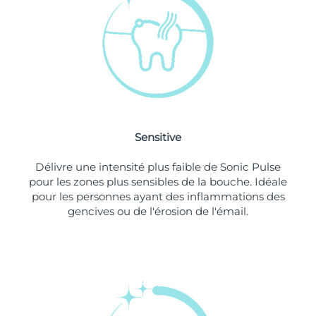
Singapour
Livraison estimée
14/08/2026
Slovaquie
Livraison estimée
12/08/2026
Slovénie
Livraison estimée
12/08/2026
Afrique du Sud
Livraison estimée
20/08/2026
Sensitive
Corée du Sud
Livraison estimée
14/08/2026
Délivre une intensité plus faible de Sonic Pulse
Espagne
Livraison estimée
12/08/2026
pour les zones plus sensibles de la bouche. Idéale
pour les personnes ayant des inflammations des
Suède
Livraison estimée
12/08/2026
gencives ou de l'érosion de l'émail.
Suisse
Livraison estimée
12/08/2026
Taïwan
Livraison estimée
17/08/2026
Thaïlande
Livraison estimée
16/08/2026