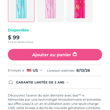
Disponible
$ 99
TVA et droits inclus
Ajouter au panier
8/13/26
US
Envoyez à :
Livraison estimée:
GARANTIE LIMITÉE DE 2 ANS
En commandant aujourd'hui, vous êtes
automatiquement couverts par la garantie
FOREO. Cela signifie que si vous rencontrez des
Découvrez l'avenir du soin dentaire avec issa™ 4.
problèmes avec votre appareil pendant les 2 ans
Alimentée par une technologie révolutionnaire et brevetée
de garantie limitée, FOREO vous remplace ce
qui offre jusqu'à un an d'utilisation avec une seule charge
dernier gratuitement.
USB, cette brosse à dents de nouvelle génération combine