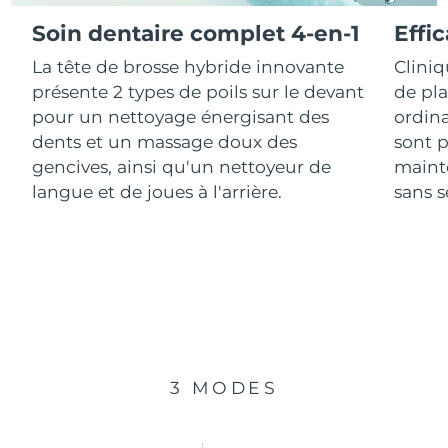
Soin dentaire complet 4-en-1
Effi
R.A.S. chinoise de
Livraison estimée
14/08/2026
La tête de brosse hybride innovante
Clini
Macao
présente 2 types de poils sur le devant
de pl
Malaisie
Livraison estimée
15/08/2026
pour un nettoyage énergisant des
ordina
dents et un massage doux des
sont p
Malte
Livraison estimée
12/08/2026
gencives, ainsi qu'un nettoyeur de
mainte
langue et de joues à l'arrière.
sans se
Mexique
Livraison estimée
16/08/2026
Monaco
Livraison estimée
13/08/2026
Pays-Bas
Livraison estimée
12/08/2026
Nouvelle-Zélande
Livraison estimée
12/08/2026
3 MODES
Norvège
Livraison estimée
12/08/2026
Oman
Livraison estimée
15/08/2026