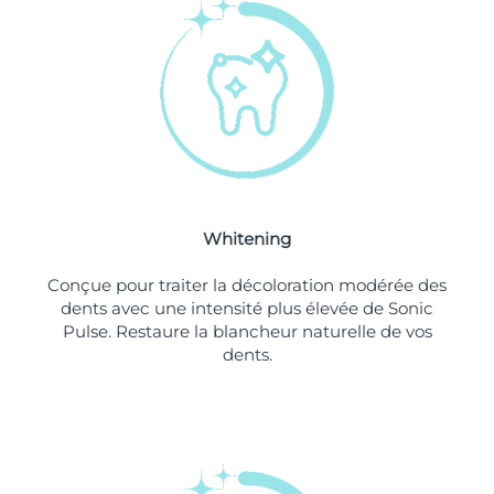
Philippines
Livraison estimée
15/08/2026
Pologne
Livraison estimée
13/08/2026
Portugal
Livraison estimée
12/08/2026
Porto Rico
Livraison estimée
14/08/2026
Whitening
Qatar
Livraison estimée
13/08/2026
Conçue pour traiter la décoloration modérée des
La Réunion
Livraison estimée
17/08/2026
dents avec une intensité plus élevée de Sonic
Pulse. Restaure la blancheur naturelle de vos
dents.
Roumanie
Livraison estimée
12/08/2026
Russie
Livraison estimée
20/08/2026
Arabie saoudite
Livraison estimée
13/08/2026