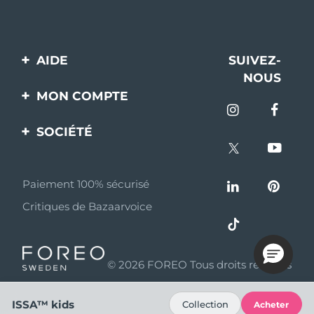
AIDE
SUIVEZ-
NOUS
Contactez-nous
MON COMPTE
Commandes et
Enregistrement produit
livraisons
SOCIÉTÉ
Aide
Garantie et retours
A propos de FOREO
Questions et réponses
Paiement 100% sécurisé
Programme d’affiliation
Critiques de Bazaarvoice
Informations sur la
Nouvelles d'affiliation
batterie
MYSA
© 2026 FOREO Tous droits réservés
Partenaires
distributeurs
ISSA™ kids
Collection
Acheter
Conditions d'utilisation