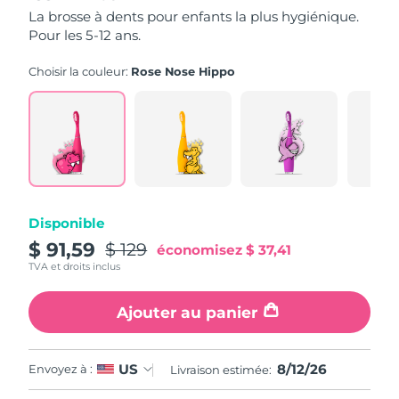
5,
La brosse à dents pour enfants la plus hygiénique.
valeur
Pour les 5-12 ans.
Philippines
de
Livraison estimée
14/8/26
la
note
Choisir la couleur:
Rose Nose Hippo
Pologne
moyenne.
Livraison estimée
12/8/26
Read
16
Portugal
Livraison estimée
11/8/26
Reviews.
Lien
sur
Porto Rico
Livraison estimée
13/8/26
la
même
page.
Qatar
Livraison estimée
12/8/26
Disponible
La Réunion
$ 91,59
$ 129
Livraison estimée
16/8/26
économisez
$ 37,41
TVA et droits inclus
Roumanie
Livraison estimée
11/8/26
Ajouter au panier
Russie
Livraison estimée
19/8/26
8/12/26
US
Envoyez à :
Livraison estimée:
Arabie saoudite
Livraison estimée
12/8/26