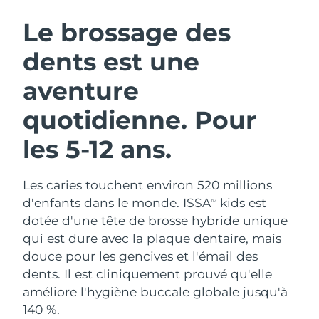
ROUTINE DE BEAUTÉ SUÉDOISE
Autriche
Livraison estimée
11/8/26
Le brossage des
dents est une
Bahreïn
Livraison estimée
12/8/26
aventure
Nettoyage du visage
Lifting
Belgique
Livraison estimée
11/8/26
LUNA™ 4 coffret
BEAR™ 2 coffret
quotidienne. Pour
Bermudes
Livraison estimée
17/8/26
Anti-aging massage
Microcurrent toning
les 5-12 ans.
Bosnie-Herzégovine
Livraison estimée
14/8/26
Hydratation
Soin bucco-dentaire
LUNA™ 4 Plus
BEAR™ 2 go
Les caries touchent environ 520 millions
Brunei
Livraison estimée
16/8/26
UFO™ 3 coffret
issa™ 4
Massage, LED heating
Microcurrent toning on-the-go
d'enfants dans le monde. ISSA
kids est
TM
FAQ™ TRAITEMENT ANTI-ÂGE
Deep facial hydration
Hybrid silicone sonic toothbrush
dotée d'une tête de brosse hybride unique
Bulgarie
Livraison estimée
11/8/26
qui est dure avec la plaque dentaire, mais
NEW
LUNA™ 4 Men
BEAR™ 2 eyes & lips
douce pour les gencives et l'émail des
Canada
Livraison estimée
15/8/26
UFO™ 3 LED
issa™ 4 plus
For men, anti-aging massage
Microcurrent line smoothing device
dents. Il est cliniquement prouvé qu'elle
Near-infrared and red light therapy
Smart hybrid silicone sonic toothbrush
Chili
améliore l'hygiène buccale globale jusqu'à
Livraison estimée
15/8/26
device
Anti-âge
Traitements LED
140 %.