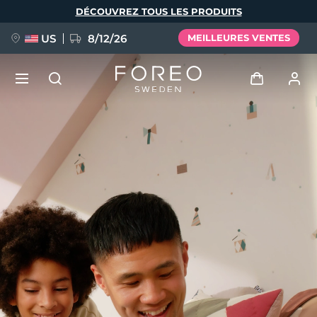
Aller
DÉCOUVREZ TOUS LES PRODUITS
au
contenu
principal
US
8/12/26
MEILLEURES VENTES
NOUVEAU
Se connecter
Langue
BREAKING NEWS
Profil de l'utilisateur
English
Deutsch
Español
Mes appareils
FAQ™ Pure Beauty-Tech Elixir
Français
Italiano
Português
Mes commandes
Polski
Svenska
Русский
Türkçe
简体中文
繁體中文
Mes adresses
issa™ Teeth Whitening Set
Mes abonnements