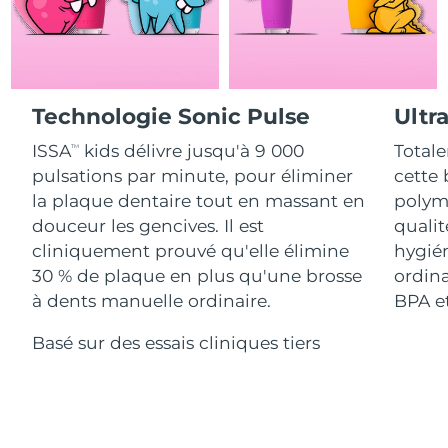
Advanced pore care essentials
For healthy hair
18% PAP
Israël
Livraison estimée
15/8/26
Cosmétiques
Hommes
Italie
Livraison estimée
11/8/26
Technologie Sonic Pulse
Ultr
Japon
Livraison estimée
14/8/26
ISSA
kids délivre jusqu'à 9 000
Totale
Acheter tout
TM
Jersey
Livraison estimée
16/8/26
pulsations par minute, pour éliminer
cette 
la plaque dentaire tout en massant en
polymè
Kazakhstan
Livraison estimée
13/8/26
douceur les gencives. Il est
qualit
FOREO APP
cliniquement prouvé qu'elle élimine
hygién
Koweït
Livraison estimée
11/8/26
30 % de plaque en plus qu'une brosse
ordina
À PROPROS
à dents manuelle ordinaire.
BPA et
Lettonie
Livraison estimée
11/8/26
Basé sur des essais cliniques tiers
Liban
Livraison estimée
12/8/26
Lituanie
Livraison estimée
11/8/26
Luxembourg
Livraison estimée
11/8/26