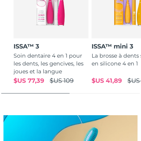
Turquie
Livraison estimée
12/8/26
Émirats arabes unis
Livraison estimée
12/8/26
Royaume-Uni
Livraison estimée
11/8/26
ISSA™ 3
ISSA™ mini 3
Soin dentaire 4 en 1 pour
La brosse à dents
États-Unis
Livraison estimée
12/8/26
les dents, les gencives, les
en silicone 4 en 1
Ouzbékistan
joues et la langue
Livraison estimée
16/8/26
$US 77,39
$US 109
$US 41,89
$US
Viêt Nam
Livraison estimée
17/8/26