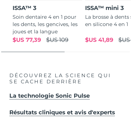
ISSA™ 3
ISSA™ mini 3
Soin dentaire 4 en 1 pour
La brosse à dents
les dents, les gencives, les
en silicone 4 en 1
joues et la langue
$US 77,39
$US 109
$US 41,89
$US
DÉCOUVREZ LA SCIENCE QUI
SE CACHE DERRIÈRE
La technologie Sonic Pulse
Résultats cliniques et avis d'experts