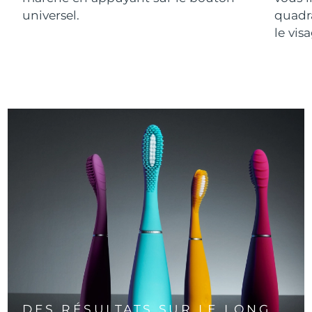
universel.
quadr
le vis
DES RÉSULTATS SUR LE LONG