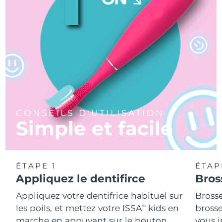
CONSEILS D'UTILISATION
Simple et facile
ÉTAPE 1
ÉTAP
Appliquez le dentifirce
Bros
Appliquez votre dentifrice habituel sur
Bross
les poils, et mettez votre ISSA
kids en
brosse
TM
marche en appuyant sur le bouton
vous 