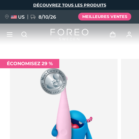
Aller
DÉCOUVREZ TOUS LES PRODUITS
au
contenu
principal
US
8/10/26
MEILLEURES VENTES
NOUVEAU
Se connecter
ÉCONOMISEZ 29 %
Langue
BREAKING NEWS
Profil de l'utilisateur
English
Deutsch
Español
Mes appareils
FAQ™ Pure Beauty-Tech Elixir
Français
Italiano
Português
Mes commandes
Polski
Svenska
Русский
Türkçe
简体中文
繁體中文
Mes adresses
issa™ Teeth Whitening Set
Mes abonnements