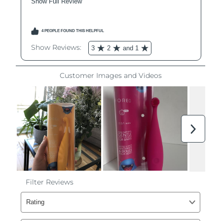
Philippines
Livraison estimée
8/12/26
Pologne
Livraison estimée
8/10/26
Portugal
Livraison estimée
8/9/26
Porto Rico
Livraison estimée
8/11/26
Qatar
Livraison estimée
8/10/26
La Réunion
Livraison estimée
8/14/26
Roumanie
Livraison estimée
8/9/26
Russie
Livraison estimée
8/17/26
Arabie saoudite
Livraison estimée
8/10/26