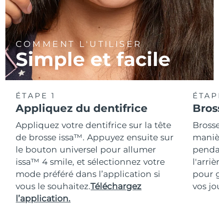
COMMENT L'UTILISER
Simple et facile
ÉTAPE 1
ÉTAP
Appliquez du dentifrice
Bros
Appliquez votre dentifrice sur la tête
Bross
de brosse issa™. Appuyez ensuite sur
maniè
le bouton universel pour allumer
pendan
issa™ 4 smile, et sélectionnez votre
l'arri
mode préféré dans l’application si
pour 
vous le souhaitez.
Téléchargez
vos jo
l’application.