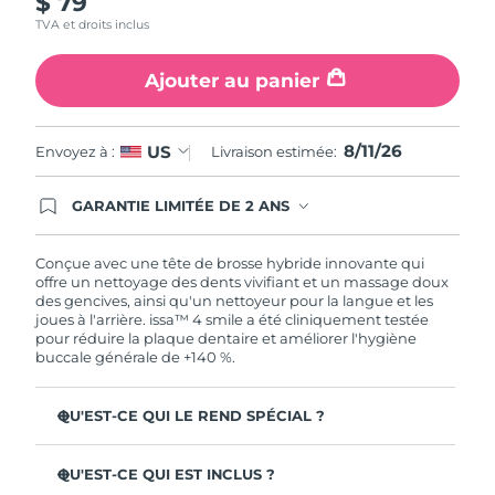
$ 79
TVA et droits inclus
Ajouter au panier
8/11/26
US
Envoyez à :
Livraison estimée:
GARANTIE LIMITÉE DE 2 ANS
En commandant aujourd'hui, vous êtes
automatiquement couverts par la garantie
FOREO. Cela signifie que si vous rencontrez des
Conçue avec une tête de brosse hybride innovante qui
problèmes avec votre appareil pendant les 2 ans
offre un nettoyage des dents vivifiant et un massage doux
de garantie limitée, FOREO vous remplace ce
des gencives, ainsi qu'un nettoyeur pour la langue et les
dernier gratuitement.
joues à l'arrière. issa™ 4 smile a été cliniquement testée
pour réduire la plaque dentaire et améliorer l'hygiène
buccale générale de +140 %.
QU'EST-CE QUI LE REND SPÉCIAL ?
La batterie dure jusqu'à 265 jours avec une seule
charge USB.
QU'EST-CE QUI EST INCLUS ?