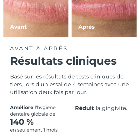
Philippines
Livraison estimée
8/13/26
Avant
Après
Pologne
Livraison estimée
8/11/26
Portugal
Livraison estimée
8/10/26
AVANT & APRÈS
Porto Rico
Résultats cliniques
Livraison estimée
8/12/26
Qatar
Livraison estimée
8/11/26
Basé sur les résultats de tests cliniques de
tiers, lors d'un essai de 4 semaines avec une
La Réunion
Livraison estimée
8/15/26
utilisation deux fois par jour.
Roumanie
Livraison estimée
8/10/26
Améliore
l'hygiène
Réduit
la gingivite.
dentaire globale de
Russie
Livraison estimée
8/18/26
140 %
en seulement 1 mois.
Arabie saoudite
Livraison estimée
8/11/26