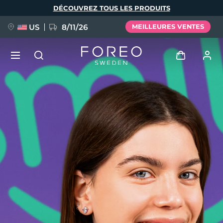
Aller
DÉCOUVREZ TOUS LES PRODUITS
au
contenu
principal
US
8/11/26
MEILLEURES VENTES
NOUVEAU
Se connecter
Langue
BREAKING NEWS
Profil de l'utilisateur
English
Deutsch
Español
Mes appareils
FAQ™ Pure Beauty-Tech Elixir
Français
Italiano
Português
Mes commandes
Polski
Svenska
Русский
Türkçe
简体中文
繁體中文
Mes adresses
issa™ Teeth Whitening Set
Mes abonnements