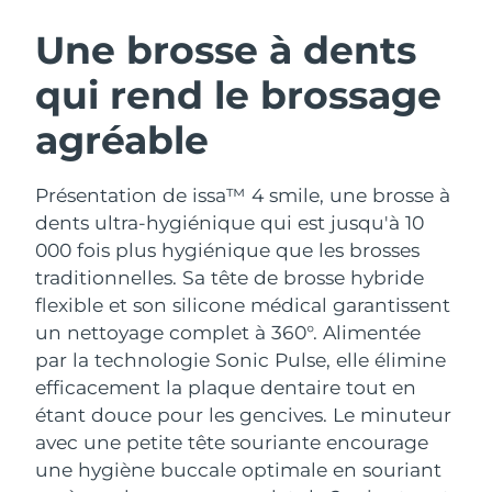
ROUTINE DE BEAUTÉ SUÉDOISE
Autriche
Livraison estimée
8/10/26
Une brosse à dents
qui rend le brossage
Bahreïn
Livraison estimée
8/11/26
agréable
Nettoyage du visage
Lifting
Belgique
Livraison estimée
8/10/26
LUNA™ 4 coffret
BEAR™ 2 coffret
Bermudes
Livraison estimée
8/16/26
Présentation de issa™ 4 smile, une brosse à
Anti-aging massage
Microcurrent toning
dents ultra-hygiénique qui est jusqu'à 10
Bosnie-Herzégovine
Livraison estimée
8/13/26
000 fois plus hygiénique que les brosses
Hydratation
Soin bucco-dentaire
traditionnelles. Sa tête de brosse hybride
LUNA™ 4 Plus
BEAR™ 2 go
Brunei
Livraison estimée
8/15/26
UFO™ 3 coffret
issa™ 4
flexible et son silicone médical garantissent
Massage, LED heating
Microcurrent toning on-the-go
FAQ™ TRAITEMENT ANTI-ÂGE
un nettoyage complet à 360°. Alimentée
Deep facial hydration
Hybrid silicone sonic toothbrush
Bulgarie
Livraison estimée
8/10/26
par la technologie Sonic Pulse, elle élimine
NEW
efficacement la plaque dentaire tout en
LUNA™ 4 Men
BEAR™ 2 eyes & lips
Canada
Livraison estimée
8/14/26
UFO™ 3 LED
issa™ 4 plus
étant douce pour les gencives. Le minuteur
For men, anti-aging massage
Microcurrent line smoothing device
Near-infrared and red light therapy
avec une petite tête souriante encourage
Smart hybrid silicone sonic toothbrush
Chili
Livraison estimée
8/14/26
device
Anti-âge
Traitements LED
une hygiène buccale optimale en souriant