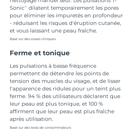
nettoyage manuel seul. Les pulsations T-
Sonic
dilatent temporairement les pores
TM
Turquie
Livraison estimée
13/08/2026
pour éliminer les impuretés en profondeur
- réduisant les risques d'éruption cutanée,
Émirats arabes unis
Livraison estimée
13/08/2026
et vous laissant une peau fraîche.
Royaume-Uni
Basé sur des essais cliniques
Livraison estimée
12/08/2026
Ferme et tonique
États-Unis
Livraison estimée
13/08/2026
Les pulsations à basse fréquence
Ouzbékistan
Livraison estimée
17/08/2026
permettent de détendre les points de
tension des muscles du visage, et de lisser
Viêt Nam
Livraison estimée
18/08/2026
l'apparence des ridules pour un teint plus
ferme. 94 % des utilisateurs déclarent que
leur peau est plus tonique, et 100 %
affirment que leur peau est plus fraîche
après utilisation.
Basé sur des tests de consommateurs