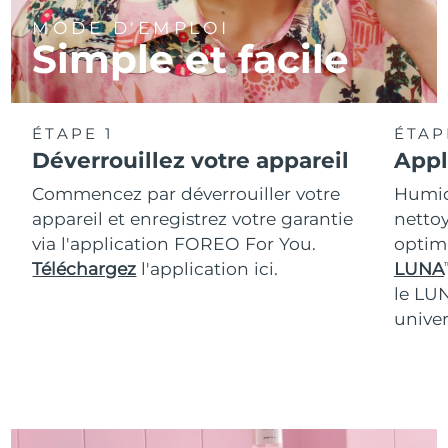
MODE D'EMPLOI
Simple et facile
ÉTAPE 1
ÉTAP
Déverrouillez votre appareil
Appl
Commencez par déverrouiller votre
Humidi
appareil et enregistrez votre garantie
nettoy
via l'application FOREO For You.
optim
Téléchargez
l'application ici.
LUNA
T
le LU
univer