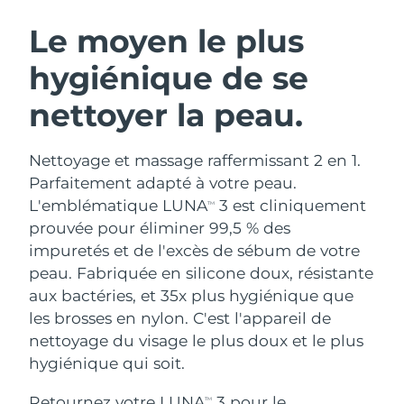
ROUTINE DE BEAUTÉ SUÉDOISE
Autriche
Livraison estimée
12/08/2026
Le moyen le plus
hygiénique de se
Bahreïn
Livraison estimée
13/08/2026
nettoyer la peau.
Nettoyage du visage
Lifting
Belgique
Livraison estimée
12/08/2026
LUNA™ 4 coffret
BEAR™ 2 coffret
Bermudes
Livraison estimée
18/08/2026
Nettoyage et massage raffermissant 2 en 1.
Anti-aging massage
Microcurrent toning
Parfaitement adapté à votre peau.
Bosnie-Herzégovine
Livraison estimée
15/08/2026
L'emblématique LUNA
3 est cliniquement
TM
Hydratation
Soin bucco-dentaire
prouvée pour éliminer 99,5 % des
LUNA™ 4 Plus
BEAR™ 2 go
Brunei
Livraison estimée
17/08/2026
UFO™ 3 coffret
issa™ 4
impuretés et de l'excès de sébum de votre
Massage, LED heating
Microcurrent toning on-the-go
FAQ™ TRAITEMENT ANTI-ÂGE
peau. Fabriquée en silicone doux, résistante
Deep facial hydration
Hybrid silicone sonic toothbrush
Bulgarie
Livraison estimée
12/08/2026
aux bactéries, et 35x plus hygiénique que
NEW
les brosses en nylon. C'est l'appareil de
LUNA™ 4 Men
BEAR™ 2 eyes & lips
Canada
Livraison estimée
16/08/2026
UFO™ 3 LED
issa™ 4 plus
nettoyage du visage le plus doux et le plus
For men, anti-aging massage
Microcurrent line smoothing device
Near-infrared and red light therapy
hygiénique qui soit.
Smart hybrid silicone sonic toothbrush
Chili
Livraison estimée
16/08/2026
device
Anti-âge
Traitements LED
Retournez votre LUNA
3 pour le
TM