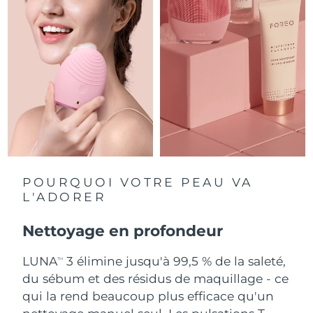
Singapour
Livraison estimée
14/08/2026
Slovaquie
Livraison estimée
12/08/2026
Slovénie
Livraison estimée
12/08/2026
Afrique du Sud
Livraison estimée
20/08/2026
Corée du Sud
Livraison estimée
14/08/2026
Espagne
Livraison estimée
12/08/2026
POURQUOI VOTRE PEAU VA
L'ADORER
Suède
Livraison estimée
12/08/2026
Nettoyage en profondeur
Suisse
Livraison estimée
12/08/2026
LUNA
3 élimine jusqu'à 99,5 % de la saleté,
TM
Taïwan
Livraison estimée
17/08/2026
du sébum et des résidus de maquillage - ce
qui la rend beaucoup plus efficace qu'un
Thaïlande
Livraison estimée
16/08/2026