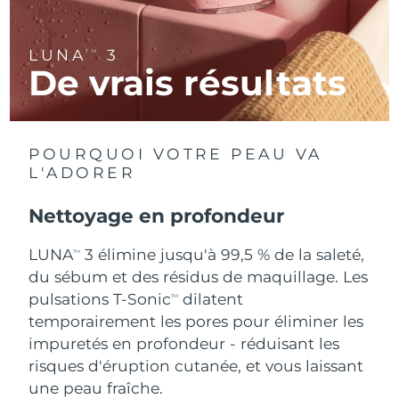
R.A.S. chinoise de
Livraison estimée
14/08/2026
LUNA
3
TM
Macao
De vrais résultats
Malaisie
Livraison estimée
15/08/2026
Malte
Livraison estimée
12/08/2026
POURQUOI VOTRE PEAU VA
L'ADORER
Mexique
Livraison estimée
16/08/2026
Nettoyage en profondeur
Monaco
Livraison estimée
13/08/2026
LUNA
3 élimine jusqu'à 99,5 % de la saleté,
TM
Pays-Bas
Livraison estimée
12/08/2026
du sébum et des résidus de maquillage. Les
pulsations T-Sonic
dilatent
TM
Nouvelle-Zélande
Livraison estimée
12/08/2026
temporairement les pores pour éliminer les
impuretés en profondeur - réduisant les
Norvège
Livraison estimée
12/08/2026
risques d'éruption cutanée, et vous laissant
une peau fraîche.
Oman
Livraison estimée
15/08/2026