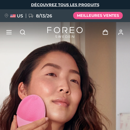
Aller
DÉCOUVREZ TOUS LES PRODUITS
au
contenu
principal
US
8/13/26
MEILLEURES VENTES
NOUVEAU
Se connecter
Langue
BREAKING NEWS
Profil de l'utilisateur
English
Deutsch
Español
Mes appareils
FAQ™ Pure Beauty-Tech Elixir
Français
Italiano
Português
Mes commandes
Polski
Svenska
Русский
Türkçe
简体中文
繁體中文
Mes adresses
issa™ Teeth Whitening Set
Mes abonnements