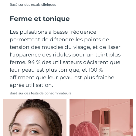
Basé sur des essais cliniques
Philippines
Livraison estimée
15/08/2026
Ferme et tonique
Pologne
Livraison estimée
13/08/2026
Les pulsations à basse fréquence
permettent de détendre les points de
Portugal
Livraison estimée
12/08/2026
tension des muscles du visage, et de lisser
l'apparence des ridules pour un teint plus
Porto Rico
Livraison estimée
14/08/2026
ferme. 94 % des utilisateurs déclarent que
leur peau est plus tonique, et 100 %
Qatar
Livraison estimée
13/08/2026
affirment que leur peau est plus fraîche
La Réunion
Livraison estimée
17/08/2026
après utilisation.
Basé sur des tests de consommateurs
Roumanie
Livraison estimée
12/08/2026
Russie
Livraison estimée
20/08/2026
Arabie saoudite
Livraison estimée
13/08/2026