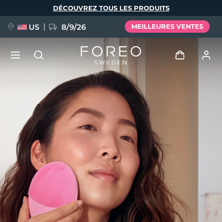
Aller
DÉCOUVREZ TOUS LES PRODUITS
au
contenu
principal
US
8/9/26
MEILLEURES VENTES
NOUVEAU
Se connecter
Langue
BREAKING NEWS
Profil de l'utilisateur
English
Deutsch
Español
Mes appareils
FAQ™ Pure Beauty-Tech Elixir
Français
Italiano
Português
Mes commandes
Polski
Svenska
Русский
Türkçe
简体中文
繁體中文
Mes adresses
issa™ Teeth Whitening Set
Mes abonnements