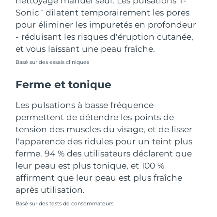
nettoyage manuel seul. Les pulsations T-
Sonic
dilatent temporairement les pores
TM
Turquie
Livraison estimée
9/8/26
pour éliminer les impuretés en profondeur
- réduisant les risques d'éruption cutanée,
Émirats arabes unis
Livraison estimée
9/8/26
et vous laissant une peau fraîche.
Royaume-Uni
Basé sur des essais cliniques
Livraison estimée
8/8/26
Ferme et tonique
États-Unis
Livraison estimée
9/8/26
Les pulsations à basse fréquence
Ouzbékistan
Livraison estimée
13/8/26
permettent de détendre les points de
tension des muscles du visage, et de lisser
Viêt Nam
Livraison estimée
14/8/26
l'apparence des ridules pour un teint plus
ferme. 94 % des utilisateurs déclarent que
leur peau est plus tonique, et 100 %
affirment que leur peau est plus fraîche
après utilisation.
Basé sur des tests de consommateurs