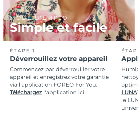
MODE D'EMPLOI
Simple et facile
ÉTAPE 1
ÉTAP
Déverrouillez votre appareil
Appl
Commencez par déverrouiller votre
Humidi
appareil et enregistrez votre garantie
nettoy
via l'application FOREO For You.
optim
Téléchargez
l'application ici.
LUNA
T
le LU
univer