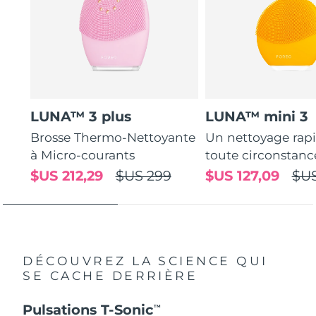
LUNA™ 3 plus
LUNA™ mini 3
Brosse Thermo-Nettoyante
Un nettoyage rap
à Micro-courants
toute circonstanc
$US 212,29
$US 299
$US 127,09
$US
DÉCOUVREZ LA SCIENCE QUI
SE CACHE DERRIÈRE
Pulsations T-Sonic
TM