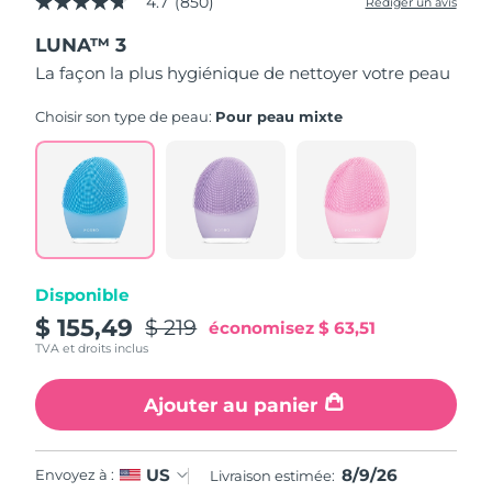
4.7
(850)
Rédiger un avis
4.7
étoiles
LUNA™ 3
sur
5,
La façon la plus hygiénique de nettoyer votre peau
valeur
de
la
Choisir son type de peau:
Pour peau mixte
note
moyenne.
Read
850
Reviews.
Lien
sur
la
même
page.
Disponible
$ 155,49
$ 219
économisez
$ 63,51
TVA et droits inclus
Ajouter au panier
8/9/26
US
Envoyez à :
Livraison estimée: