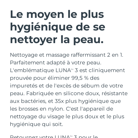
ROUTINE DE BEAUTÉ SUÉDOISE
Autriche
Livraison estimée
8/8/26
Le moyen le plus
hygiénique de se
Bahreïn
Livraison estimée
9/8/26
nettoyer la peau.
Nettoyage du visage
Lifting
Belgique
Livraison estimée
8/8/26
LUNA™ 4 coffret
BEAR™ 2 coffret
Bermudes
Livraison estimée
14/8/26
Nettoyage et massage raffermissant 2 en 1.
Anti-aging massage
Microcurrent toning
Parfaitement adapté à votre peau.
Bosnie-Herzégovine
Livraison estimée
11/8/26
L'emblématique LUNA
3 est cliniquement
TM
Hydratation
Soin bucco-dentaire
prouvée pour éliminer 99,5 % des
LUNA™ 4 Plus
BEAR™ 2 go
Brunei
Livraison estimée
13/8/26
UFO™ 3 coffret
issa™ 4
impuretés et de l'excès de sébum de votre
Massage, LED heating
Microcurrent toning on-the-go
FAQ™ TRAITEMENT ANTI-ÂGE
peau. Fabriquée en silicone doux, résistante
Deep facial hydration
Hybrid silicone sonic toothbrush
Bulgarie
Livraison estimée
8/8/26
aux bactéries, et 35x plus hygiénique que
NEW
les brosses en nylon. C'est l'appareil de
LUNA™ 4 Men
BEAR™ 2 eyes & lips
Canada
Livraison estimée
12/8/26
UFO™ 3 LED
issa™ 4 plus
nettoyage du visage le plus doux et le plus
For men, anti-aging massage
Microcurrent line smoothing device
Near-infrared and red light therapy
hygiénique qui soit.
Smart hybrid silicone sonic toothbrush
Chili
Livraison estimée
12/8/26
device
Anti-âge
Traitements LED
Retournez votre LUNA
3 pour le
TM