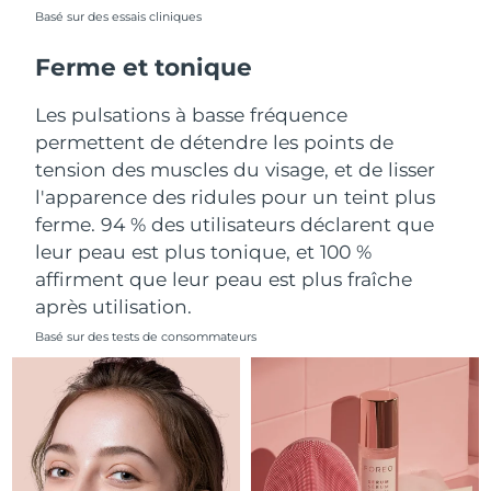
Basé sur des essais cliniques
Philippines
Livraison estimée
11/8/26
Ferme et tonique
Pologne
Livraison estimée
9/8/26
Les pulsations à basse fréquence
permettent de détendre les points de
Portugal
Livraison estimée
8/8/26
tension des muscles du visage, et de lisser
l'apparence des ridules pour un teint plus
Porto Rico
Livraison estimée
10/8/26
ferme. 94 % des utilisateurs déclarent que
leur peau est plus tonique, et 100 %
Qatar
Livraison estimée
9/8/26
affirment que leur peau est plus fraîche
La Réunion
Livraison estimée
13/8/26
après utilisation.
Basé sur des tests de consommateurs
Roumanie
Livraison estimée
8/8/26
Russie
Livraison estimée
16/8/26
Arabie saoudite
Livraison estimée
9/8/26