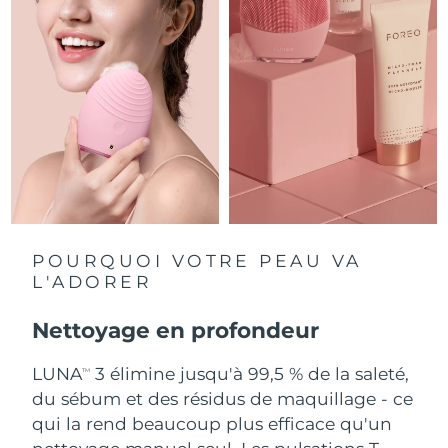
Singapour
Livraison estimée
10/8/26
Slovaquie
Livraison estimée
8/8/26
Slovénie
Livraison estimée
8/8/26
Afrique du Sud
Livraison estimée
16/8/26
Corée du Sud
Livraison estimée
10/8/26
Espagne
Livraison estimée
8/8/26
POURQUOI VOTRE PEAU VA
L'ADORER
Suède
Livraison estimée
8/8/26
Nettoyage en profondeur
Suisse
Livraison estimée
8/8/26
LUNA
3 élimine jusqu'à 99,5 % de la saleté,
TM
Taïwan
Livraison estimée
13/8/26
du sébum et des résidus de maquillage - ce
qui la rend beaucoup plus efficace qu'un
Thaïlande
Livraison estimée
12/8/26