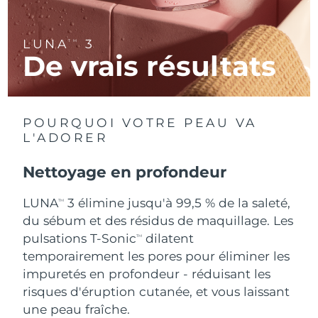
R.A.S. chinoise de
Livraison estimée
10/8/26
LUNA
3
TM
Macao
De vrais résultats
Malaisie
Livraison estimée
11/8/26
Malte
Livraison estimée
8/8/26
POURQUOI VOTRE PEAU VA
L'ADORER
Mexique
Livraison estimée
12/8/26
Nettoyage en profondeur
Monaco
Livraison estimée
9/8/26
LUNA
3 élimine jusqu'à 99,5 % de la saleté,
TM
Pays-Bas
Livraison estimée
8/8/26
du sébum et des résidus de maquillage. Les
pulsations T-Sonic
dilatent
TM
Nouvelle-Zélande
Livraison estimée
8/8/26
temporairement les pores pour éliminer les
impuretés en profondeur - réduisant les
Norvège
Livraison estimée
8/8/26
risques d'éruption cutanée, et vous laissant
une peau fraîche.
Oman
Livraison estimée
11/8/26