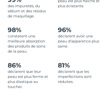
peau est plus fraîche et
des impuretés, du
plus éclatante.
Philippines
Livraison estimée
8/12/26
sébum et des résidus
de maquillage.
Pologne
Livraison estimée
8/10/26
98%
96%
Portugal
Livraison estimée
8/9/26
constatent une
déclarent avoir une
meilleure absorption
peau d'apparence plus
Porto Rico
Livraison estimée
8/11/26
des produits de soins
saine.
de la peau.
Qatar
Livraison estimée
8/10/26
86%
81%
La Réunion
Livraison estimée
8/14/26
déclarent que leur
déclarent que les
peau est plus ferme et
imperfections sont
Roumanie
Livraison estimée
8/9/26
plus élastique au
réduites.
toucher.
Russie
Livraison estimée
8/17/26
Arabie saoudite
Livraison estimée
8/10/26