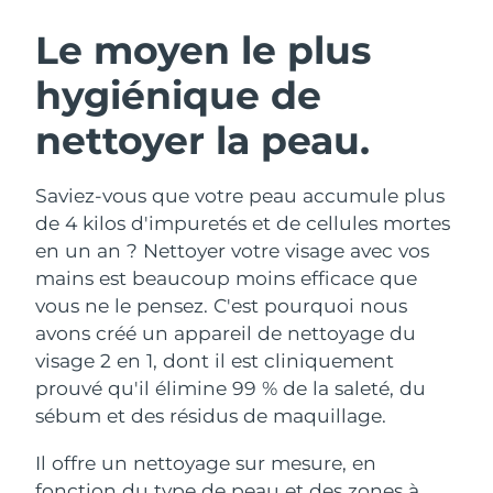
ROUTINE DE BEAUTÉ SUÉDOISE
Autriche
Livraison estimée
8/9/26
Le moyen le plus
hygiénique de
Bahreïn
Livraison estimée
8/10/26
nettoyer la peau.
Nettoyage du visage
Lifting
Belgique
Livraison estimée
8/9/26
LUNA™ 4 coffret
BEAR™ 2 coffret
Bermudes
Livraison estimée
8/15/26
Saviez-vous que votre peau accumule plus
Anti-aging massage
Microcurrent toning
de 4 kilos d'impuretés et de cellules mortes
Bosnie-Herzégovine
Livraison estimée
8/12/26
en un an ? Nettoyer votre visage avec vos
Hydratation
Soin bucco-dentaire
mains est beaucoup moins efficace que
LUNA™ 4 Plus
BEAR™ 2 go
Brunei
Livraison estimée
8/14/26
UFO™ 3 coffret
issa™ 4
vous ne le pensez. C'est pourquoi nous
Massage, LED heating
Microcurrent toning on-the-go
FAQ™ TRAITEMENT ANTI-ÂGE
avons créé un appareil de nettoyage du
Deep facial hydration
Hybrid silicone sonic toothbrush
Bulgarie
Livraison estimée
8/9/26
visage 2 en 1, dont il est cliniquement
NEW
prouvé qu'il élimine 99 % de la saleté, du
LUNA™ 4 Men
BEAR™ 2 eyes & lips
Canada
Livraison estimée
8/13/26
UFO™ 3 LED
issa™ 4 plus
sébum et des résidus de maquillage.
For men, anti-aging massage
Microcurrent line smoothing device
Near-infrared and red light therapy
Smart hybrid silicone sonic toothbrush
Chili
Livraison estimée
8/13/26
device
Anti-âge
Traitements LED
Il offre un nettoyage sur mesure, en
fonction du type de peau et des zones à