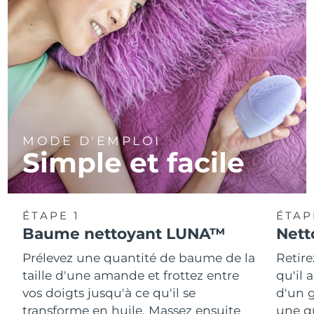
MODE D'EMPLOI
Simple et facile
ÉTAPE 1
ÉTAP
Baume nettoyant LUNA™
Nett
Prélevez une quantité de baume de la
Retire
taille d'une amande et frottez entre
qu'il 
vos doigts jusqu'à ce qu'il se
d'un g
transforme en huile. Massez ensuite
une q