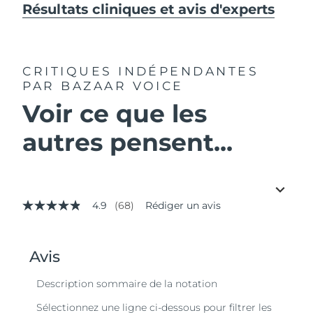
Résultats cliniques et avis d'experts
CRITIQUES INDÉPENDANTES
PAR BAZAAR VOICE
Voir ce que les
autres pensent...
4.9
(68)
Rédiger un avis
4.9
étoiles
sur
5,
valeur
de
la
note
moyenne.
Read