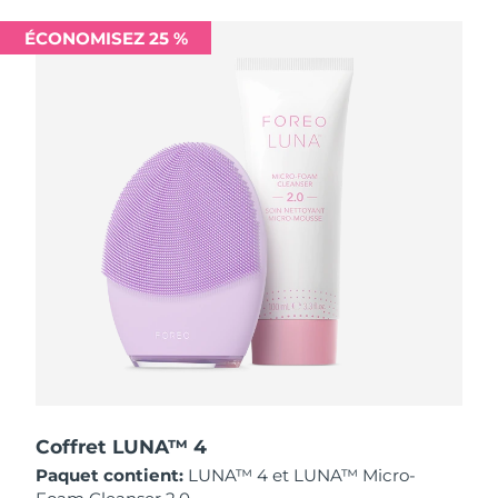
Singapour
Livraison estimée
8/11/26
ÉCONOMISEZ 25 %
Slovaquie
Livraison estimée
8/9/26
Slovénie
Livraison estimée
8/9/26
Afrique du Sud
Livraison estimée
8/17/26
Corée du Sud
Livraison estimée
8/11/26
Espagne
Livraison estimée
8/9/26
Suède
Livraison estimée
8/9/26
Suisse
Livraison estimée
8/9/26
Taïwan
Livraison estimée
8/14/26
Coffret LUNA™ 4
Paquet contient:
LUNA™ 4 et LUNA™ Micro-
Thaïlande
Livraison estimée
8/13/26