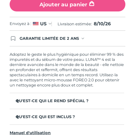
Ajouter au panier
8/10/26
US
Envoyez à :
Livraison estimée:
GARANTIE LIMITÉE DE 2 ANS
En commandant aujourd'hui, vous êtes
automatiquement couverts par la garantie
FOREO. Cela signifie que si vous rencontrez des
Adoptez le geste le plus hygiénique pour éliminer 99 % des
problèmes avec votre appareil pendant les 2 ans
impuretés et du sébum de votre peau. LUNA™ 4 est la
de garantie limitée, FOREO vous remplace ce
dernière avancée dans le monde de la beauté - elle nettoie
dernier gratuitement.
en profonder et raffermit, offrant des résultats
spectaculaires à domicile en un temps record. Utilisez-la
avec le nettoyant micro-mousse FOREO 2.0 pour obtenir
un nettoyage encore plus doux et complet.
QU'EST-CE QUI LE REND SPÉCIAL ?
96 % des utilisateurs déclarent avoir une peau à l'allure
plus saine. 81% des utilisateurs déclarent que les
QU'EST-CE QUI EST INCLUS ?
imperfections sont réduites.
LUNA™ 4
Élimine les impuretés et le sébum en profondeur sans
Manuel d'utilisation
assécher la peau.
LUNA™ Micro-Foam Cleanser 2.0