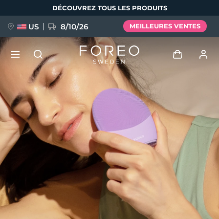
Aller
DÉCOUVREZ TOUS LES PRODUITS
au
contenu
principal
US
8/10/26
MEILLEURES VENTES
NOUVEAU
Se connecter
Langue
BREAKING NEWS
Profil de l'utilisateur
English
Deutsch
Español
Mes appareils
FAQ™ Pure Beauty-Tech Elixir
Français
Italiano
Português
Mes commandes
Polski
Svenska
Русский
Türkçe
简体中文
繁體中文
Mes adresses
issa™ Teeth Whitening Set
Mes abonnements