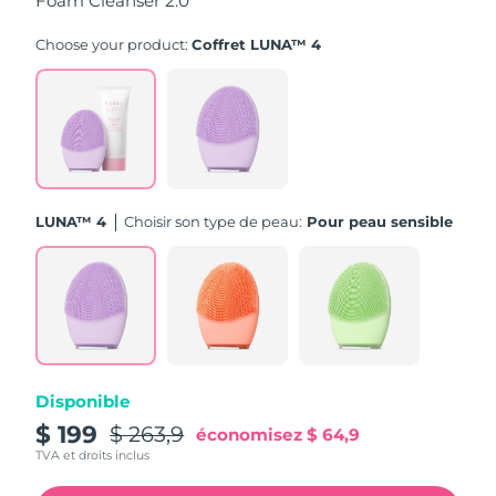
Foam Cleanser 2.0
Turquie
Livraison estimée
8/10/26
Choose your product:
Coffret LUNA™ 4
Émirats arabes unis
Livraison estimée
8/10/26
Royaume-Uni
Livraison estimée
8/9/26
États-Unis
Livraison estimée
8/10/26
LUNA™ 4
Choisir son type de peau:
Pour peau sensible
Ouzbékistan
Livraison estimée
8/14/26
Viêt Nam
Livraison estimée
8/15/26
Disponible
$ 199
$ 263,9
économisez
$ 64,9
TVA et droits inclus