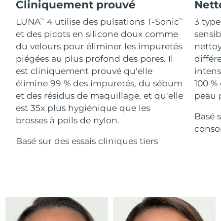
Advanced pore care essentials
Cliniquement prouvé
Nett
For healthy hair
18% PAP
Israël
Livraison estimée
8/13/26
Cosmétiques
Hommes
LUNA
4 utilise des pulsations T-Sonic
3 type
TM
TM
et des picots en silicone doux comme
sensi
Italie
Livraison estimée
8/9/26
du velours pour éliminer les impuretés
nettoy
piégées au plus profond des pores. Il
différ
Japon
Livraison estimée
8/12/26
est cliniquement prouvé qu'elle
intens
Acheter tout
Jersey
Livraison estimée
8/14/26
élimine 99 % des impuretés, du sébum
100 % 
et des résidus de maquillage, et qu'elle
peau p
Kazakhstan
Livraison estimée
8/11/26
est 35x plus hygiénique que les
Basé s
FOREO APP
brosses à poils de nylon.
Koweït
conso
Livraison estimée
8/9/26
À PROPROS
Basé sur des essais cliniques tiers
Lettonie
Livraison estimée
8/9/26
Liban
Livraison estimée
8/10/26
Lituanie
Livraison estimée
8/9/26
Luxembourg
Livraison estimée
8/9/26