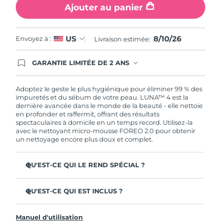
Ajouter au panier
8/10/26
US
Envoyez à :
Livraison estimée:
GARANTIE LIMITÉE DE 2 ANS
En commandant aujourd'hui, vous êtes
automatiquement couverts par la garantie
FOREO. Cela signifie que si vous rencontrez des
Adoptez le geste le plus hygiénique pour éliminer 99 % des
problèmes avec votre appareil pendant les 2 ans
impuretés et du sébum de votre peau. LUNA™ 4 est la
de garantie limitée, FOREO vous remplace ce
dernière avancée dans le monde de la beauté - elle nettoie
dernier gratuitement.
en profonder et raffermit, offrant des résultats
spectaculaires à domicile en un temps record. Utilisez-la
avec le nettoyant micro-mousse FOREO 2.0 pour obtenir
un nettoyage encore plus doux et complet.
QU'EST-CE QUI LE REND SPÉCIAL ?
96 % des utilisateurs déclarent avoir une peau à l'allure
plus saine. 81% des utilisateurs déclarent que les
QU'EST-CE QUI EST INCLUS ?
imperfections sont réduites.
LUNA™ 4
Élimine les impuretés et le sébum en profondeur sans
Manuel d'utilisation
assécher la peau.
LUNA™ Micro-Foam Cleanser 2.0