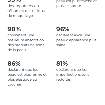
peau est plus fraîche et
des impuretés, du
plus éclatante.
Philippines
Livraison estimée
12/08/2026
sébum et des résidus
de maquillage.
Pologne
Livraison estimée
10/08/2026
98%
96%
Portugal
Livraison estimée
09/08/2026
constatent une
déclarent avoir une
meilleure absorption
peau d'apparence plus
Porto Rico
Livraison estimée
11/08/2026
des produits de soins
saine.
de la peau.
Qatar
Livraison estimée
10/08/2026
86%
81%
La Réunion
Livraison estimée
14/08/2026
déclarent que leur
déclarent que les
peau est plus ferme et
imperfections sont
Roumanie
Livraison estimée
09/08/2026
plus élastique au
réduites.
toucher.
Russie
Livraison estimée
17/08/2026
Arabie saoudite
Livraison estimée
10/08/2026