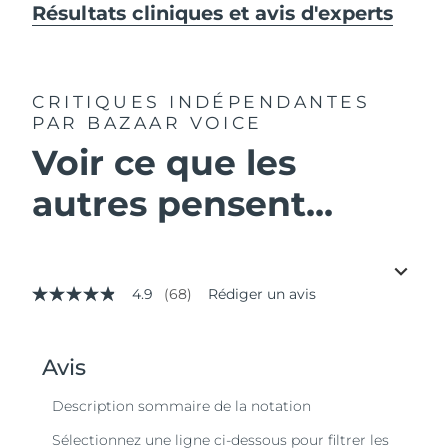
Résultats cliniques et avis d'experts
CRITIQUES INDÉPENDANTES
PAR BAZAAR VOICE
Voir ce que les
autres pensent...
4.9
(68)
Rédiger un avis
4.9
étoiles
sur
5,
valeur
de
la
note
moyenne.
Read