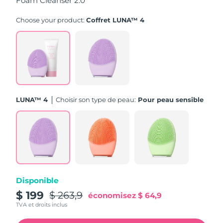
Foam Cleanser 2.0
Turquie
Livraison estimée
10/08/2026
Choose your product:
Coffret LUNA™ 4
Émirats arabes unis
Livraison estimée
10/08/2026
Royaume-Uni
Livraison estimée
09/08/2026
États-Unis
Livraison estimée
10/08/2026
LUNA™ 4
Choisir son type de peau:
Pour peau sensible
Ouzbékistan
Livraison estimée
14/08/2026
Viêt Nam
Livraison estimée
15/08/2026
Disponible
$ 199
$ 263,9
économisez
$ 64,9
TVA et droits inclus