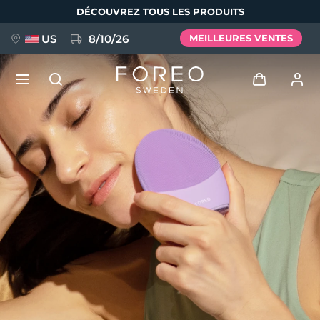
Aller
DÉCOUVREZ TOUS LES PRODUITS
au
contenu
principal
US
8/10/26
MEILLEURES VENTES
NOUVEAU
Se connecter
Langue
BREAKING NEWS
Profil de l'utilisateur
English
Deutsch
Español
Mes appareils
FAQ™ Pure Beauty-Tech Elixir
Français
Italiano
Português
Mes commandes
Polski
Svenska
Русский
Türkçe
简体中文
繁體中文
Mes adresses
issa™ Teeth Whitening Set
Mes abonnements