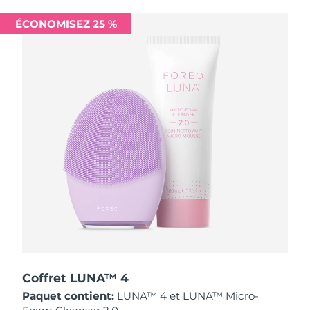
Singapour
Livraison estimée
11/08/2026
ÉCONOMISEZ 25 %
Slovaquie
Livraison estimée
09/08/2026
Slovénie
Livraison estimée
09/08/2026
Afrique du Sud
Livraison estimée
17/08/2026
Corée du Sud
Livraison estimée
11/08/2026
Espagne
Livraison estimée
09/08/2026
Suède
Livraison estimée
09/08/2026
Suisse
Livraison estimée
09/08/2026
Taïwan
Livraison estimée
14/08/2026
Coffret LUNA™ 4
Paquet contient:
LUNA™ 4 et LUNA™ Micro-
Thaïlande
Livraison estimée
13/08/2026