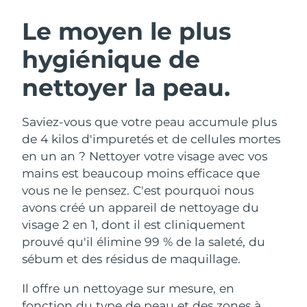
ROUTINE DE BEAUTÉ SUÉDOISE
Autriche
Livraison estimée
09/08/2026
Le moyen le plus
hygiénique de
Bahreïn
Livraison estimée
10/08/2026
nettoyer la peau.
Nettoyage du visage
Lifting
Belgique
Livraison estimée
09/08/2026
LUNA™ 4 coffret
BEAR™ 2 coffret
Bermudes
Livraison estimée
15/08/2026
Saviez-vous que votre peau accumule plus
Anti-aging massage
Microcurrent toning
de 4 kilos d'impuretés et de cellules mortes
Bosnie-Herzégovine
Livraison estimée
12/08/2026
en un an ? Nettoyer votre visage avec vos
Hydratation
Soin bucco-dentaire
mains est beaucoup moins efficace que
LUNA™ 4 Plus
BEAR™ 2 go
Brunei
Livraison estimée
14/08/2026
UFO™ 3 coffret
issa™ 4
vous ne le pensez. C'est pourquoi nous
Massage, LED heating
Microcurrent toning on-the-go
FAQ™ TRAITEMENT ANTI-ÂGE
avons créé un appareil de nettoyage du
Deep facial hydration
Hybrid silicone sonic toothbrush
Bulgarie
Livraison estimée
09/08/2026
visage 2 en 1, dont il est cliniquement
NEW
prouvé qu'il élimine 99 % de la saleté, du
LUNA™ 4 Men
BEAR™ 2 eyes & lips
Canada
Livraison estimée
13/08/2026
UFO™ 3 LED
issa™ 4 plus
sébum et des résidus de maquillage.
For men, anti-aging massage
Microcurrent line smoothing device
Near-infrared and red light therapy
Smart hybrid silicone sonic toothbrush
Chili
Livraison estimée
13/08/2026
device
Anti-âge
Traitements LED
Il offre un nettoyage sur mesure, en
fonction du type de peau et des zones à