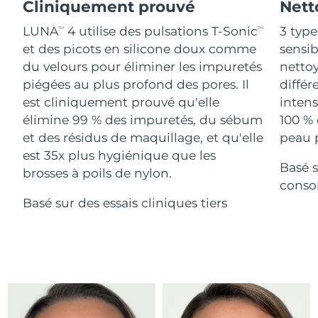
Advanced pore care essentials
Cliniquement prouvé
Nett
For healthy hair
18% PAP
Israël
Livraison estimée
13/08/2026
Cosmétiques
Hommes
LUNA
4 utilise des pulsations T-Sonic
3 type
TM
TM
et des picots en silicone doux comme
sensi
Italie
Livraison estimée
09/08/2026
du velours pour éliminer les impuretés
nettoy
piégées au plus profond des pores. Il
différ
Japon
Livraison estimée
12/08/2026
est cliniquement prouvé qu'elle
intens
Acheter tout
Jersey
Livraison estimée
14/08/2026
élimine 99 % des impuretés, du sébum
100 % 
et des résidus de maquillage, et qu'elle
peau p
Kazakhstan
Livraison estimée
11/08/2026
est 35x plus hygiénique que les
Basé s
FOREO APP
brosses à poils de nylon.
Koweït
conso
Livraison estimée
09/08/2026
À PROPROS
Basé sur des essais cliniques tiers
Lettonie
Livraison estimée
09/08/2026
Liban
Livraison estimée
10/08/2026
Lituanie
Livraison estimée
09/08/2026
Luxembourg
Livraison estimée
09/08/2026