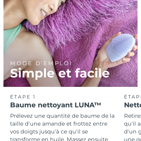
MODE D'EMPLOI
Simple et facile
ÉTAPE 1
ÉTAP
Baume nettoyant LUNA™
Nett
Prélevez une quantité de baume de la
Retire
taille d'une amande et frottez entre
qu'il 
vos doigts jusqu'à ce qu'il se
d'un g
transforme en huile. Massez ensuite
une q