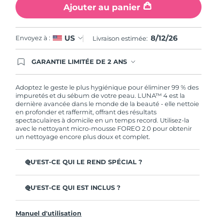
Ajouter au panier
8/12/26
US
Envoyez à :
Livraison estimée:
GARANTIE LIMITÉE DE 2 ANS
En commandant aujourd'hui, vous êtes
automatiquement couverts par la garantie
FOREO. Cela signifie que si vous rencontrez des
Adoptez le geste le plus hygiénique pour éliminer 99 % des
problèmes avec votre appareil pendant les 2 ans
impuretés et du sébum de votre peau. LUNA™ 4 est la
de garantie limitée, FOREO vous remplace ce
dernière avancée dans le monde de la beauté - elle nettoie
dernier gratuitement.
en profonder et raffermit, offrant des résultats
spectaculaires à domicile en un temps record. Utilisez-la
avec le nettoyant micro-mousse FOREO 2.0 pour obtenir
un nettoyage encore plus doux et complet.
QU'EST-CE QUI LE REND SPÉCIAL ?
96 % des utilisateurs déclarent avoir une peau à l'allure
plus saine. 81% des utilisateurs déclarent que les
QU'EST-CE QUI EST INCLUS ?
imperfections sont réduites.
LUNA™ 4
Élimine les impuretés et le sébum en profondeur sans
Manuel d'utilisation
assécher la peau.
LUNA™ Micro-Foam Cleanser 2.0