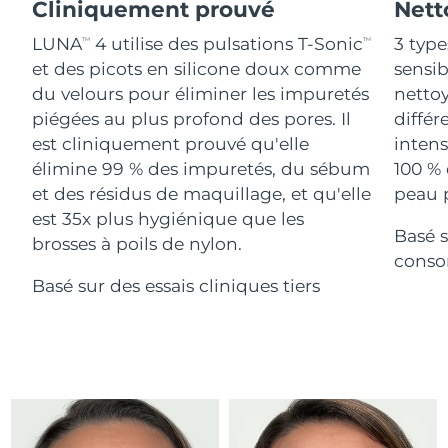
Advanced pore care essentials
Cliniquement prouvé
Nett
For healthy hair
18% PAP
Israël
Livraison estimée
8/15/26
Cosmétiques
Hommes
LUNA
4 utilise des pulsations T-Sonic
3 type
TM
TM
et des picots en silicone doux comme
sensi
Italie
Livraison estimée
8/11/26
du velours pour éliminer les impuretés
nettoy
piégées au plus profond des pores. Il
différ
Japon
Livraison estimée
8/14/26
est cliniquement prouvé qu'elle
intens
Acheter tout
Jersey
Livraison estimée
8/16/26
élimine 99 % des impuretés, du sébum
100 % 
et des résidus de maquillage, et qu'elle
peau p
Kazakhstan
Livraison estimée
8/13/26
est 35x plus hygiénique que les
Basé s
FOREO APP
brosses à poils de nylon.
Koweït
conso
Livraison estimée
8/11/26
À PROPROS
Basé sur des essais cliniques tiers
Lettonie
Livraison estimée
8/11/26
Liban
Livraison estimée
8/12/26
Lituanie
Livraison estimée
8/11/26
Luxembourg
Livraison estimée
8/11/26