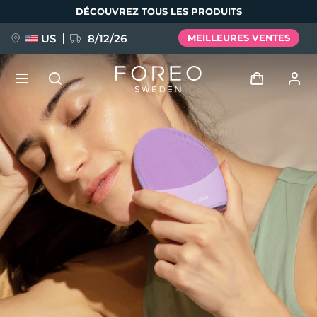
Aller
DÉCOUVREZ TOUS LES PRODUITS
au
contenu
principal
US
8/12/26
MEILLEURES VENTES
NOUVEAU
Se connecter
Langue
BREAKING NEWS
Profil de l'utilisateur
English
Deutsch
Español
Mes appareils
FAQ™ Pure Beauty-Tech Elixir
Français
Italiano
Português
Mes commandes
Polski
Svenska
Русский
Türkçe
简体中文
繁體中文
Mes adresses
issa™ Teeth Whitening Set
Mes abonnements