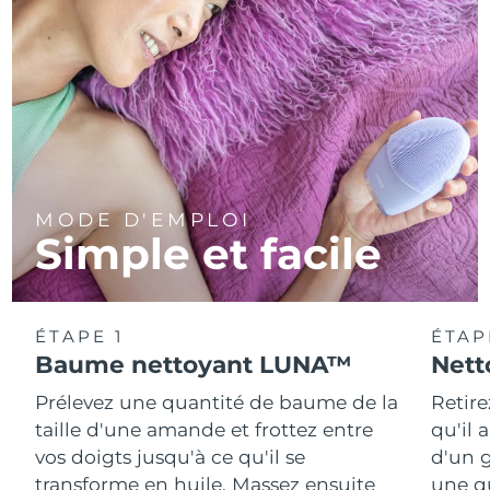
MODE D'EMPLOI
Simple et facile
ÉTAPE 1
ÉTAP
Baume nettoyant LUNA™
Nett
Prélevez une quantité de baume de la
Retire
taille d'une amande et frottez entre
qu'il 
vos doigts jusqu'à ce qu'il se
d'un g
transforme en huile. Massez ensuite
une q