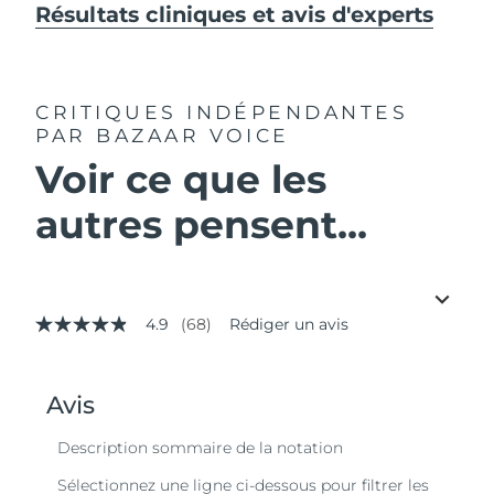
Résultats cliniques et avis d'experts
CRITIQUES INDÉPENDANTES
PAR BAZAAR VOICE
Voir ce que les
autres pensent...
4.9
(68)
Rédiger un avis
4.9
étoiles
sur
5,
valeur
de
la
note
moyenne.
Read