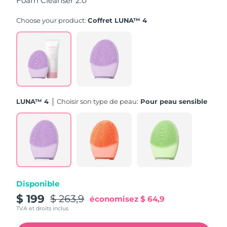
Foam Cleanser 2.0
Turquie
Livraison estimée
8/12/26
Choose your product:
Coffret LUNA™ 4
Émirats arabes unis
Livraison estimée
8/12/26
Royaume-Uni
Livraison estimée
8/11/26
États-Unis
Livraison estimée
8/12/26
LUNA™ 4
Choisir son type de peau:
Pour peau sensible
Ouzbékistan
Livraison estimée
8/16/26
Viêt Nam
Livraison estimée
8/17/26
Disponible
$ 199
$ 263,9
économisez
$ 64,9
TVA et droits inclus