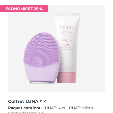
Singapour
Livraison estimée
8/13/26
ÉCONOMISEZ 25 %
Slovaquie
Livraison estimée
8/11/26
Slovénie
Livraison estimée
8/11/26
Afrique du Sud
Livraison estimée
8/19/26
Corée du Sud
Livraison estimée
8/13/26
Espagne
Livraison estimée
8/11/26
Suède
Livraison estimée
8/11/26
Suisse
Livraison estimée
8/11/26
Taïwan
Livraison estimée
8/16/26
Coffret LUNA™ 4
Paquet contient:
LUNA™ 4 et LUNA™ Micro-
Thaïlande
Livraison estimée
8/15/26