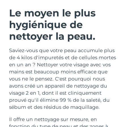
ROUTINE DE BEAUTÉ SUÉDOISE
Autriche
Livraison estimée
8/11/26
Le moyen le plus
hygiénique de
Bahreïn
Livraison estimée
8/12/26
nettoyer la peau.
Nettoyage du visage
Lifting
Belgique
Livraison estimée
8/11/26
LUNA™ 4 coffret
BEAR™ 2 coffret
Bermudes
Livraison estimée
8/17/26
Saviez-vous que votre peau accumule plus
Anti-aging massage
Microcurrent toning
de 4 kilos d'impuretés et de cellules mortes
Bosnie-Herzégovine
Livraison estimée
8/14/26
en un an ? Nettoyer votre visage avec vos
Hydratation
Soin bucco-dentaire
mains est beaucoup moins efficace que
LUNA™ 4 Plus
BEAR™ 2 go
Brunei
Livraison estimée
8/16/26
UFO™ 3 coffret
issa™ 4
vous ne le pensez. C'est pourquoi nous
Massage, LED heating
Microcurrent toning on-the-go
FAQ™ TRAITEMENT ANTI-ÂGE
avons créé un appareil de nettoyage du
Deep facial hydration
Hybrid silicone sonic toothbrush
Bulgarie
Livraison estimée
8/11/26
visage 2 en 1, dont il est cliniquement
NEW
prouvé qu'il élimine 99 % de la saleté, du
LUNA™ 4 Men
BEAR™ 2 eyes & lips
Canada
Livraison estimée
8/15/26
UFO™ 3 LED
issa™ 4 plus
sébum et des résidus de maquillage.
For men, anti-aging massage
Microcurrent line smoothing device
Near-infrared and red light therapy
Smart hybrid silicone sonic toothbrush
Chili
Livraison estimée
8/15/26
device
Anti-âge
Traitements LED
Il offre un nettoyage sur mesure, en
fonction du type de peau et des zones à