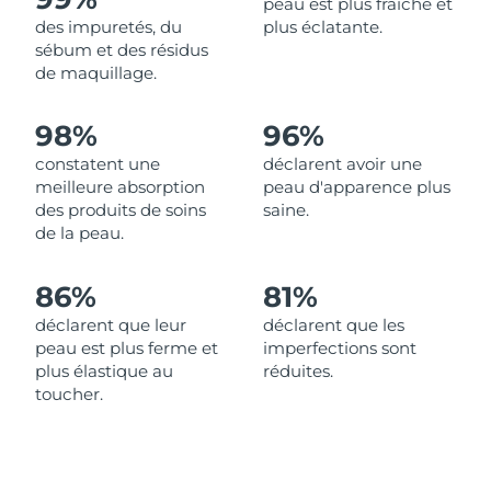
peau est plus fraîche et
des impuretés, du
plus éclatante.
Philippines
Livraison estimée
8/14/26
sébum et des résidus
de maquillage.
Pologne
Livraison estimée
8/12/26
98%
96%
Portugal
Livraison estimée
8/11/26
constatent une
déclarent avoir une
meilleure absorption
peau d'apparence plus
Porto Rico
Livraison estimée
8/13/26
des produits de soins
saine.
de la peau.
Qatar
Livraison estimée
8/12/26
86%
81%
La Réunion
Livraison estimée
8/16/26
déclarent que leur
déclarent que les
peau est plus ferme et
imperfections sont
Roumanie
Livraison estimée
8/11/26
plus élastique au
réduites.
toucher.
Russie
Livraison estimée
8/19/26
Arabie saoudite
Livraison estimée
8/12/26