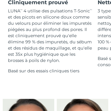
Advanced pore care essentials
Cliniquement prouvé
Nett
For healthy hair
18% PAP
Israël
Livraison estimée
8/14/26
Cosmétiques
Hommes
LUNA
4 utilise des pulsations T-Sonic
3 type
TM
TM
et des picots en silicone doux comme
sensi
Italie
Livraison estimée
8/10/26
du velours pour éliminer les impuretés
nettoy
piégées au plus profond des pores. Il
différ
Japon
Livraison estimée
8/13/26
est cliniquement prouvé qu'elle
intens
Acheter tout
Jersey
Livraison estimée
8/15/26
élimine 99 % des impuretés, du sébum
100 % 
et des résidus de maquillage, et qu'elle
peau p
Kazakhstan
Livraison estimée
8/12/26
est 35x plus hygiénique que les
Basé s
FOREO APP
brosses à poils de nylon.
Koweït
conso
Livraison estimée
8/10/26
À PROPROS
Basé sur des essais cliniques tiers
Lettonie
Livraison estimée
8/10/26
Liban
Livraison estimée
8/11/26
Lituanie
Livraison estimée
8/10/26
Luxembourg
Livraison estimée
8/10/26