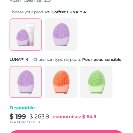
Foam Cleanser 2.0
Turquie
Livraison estimée
8/11/26
Choose your product:
Coffret LUNA™ 4
Émirats arabes unis
Livraison estimée
8/11/26
Royaume-Uni
Livraison estimée
8/10/26
États-Unis
Livraison estimée
8/11/26
LUNA™ 4
Choisir son type de peau:
Pour peau sensible
Ouzbékistan
Livraison estimée
8/15/26
Viêt Nam
Livraison estimée
8/16/26
Disponible
$ 199
$ 263,9
économisez
$ 64,9
TVA et droits inclus