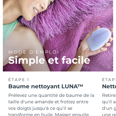
MODE D'EMPLOI
Simple et facile
ÉTAPE 1
ÉTAP
Baume nettoyant LUNA™
Nett
Prélevez une quantité de baume de la
Retire
taille d'une amande et frottez entre
qu'il 
vos doigts jusqu'à ce qu'il se
d'un g
transforme en huile. Massez ensuite
une q