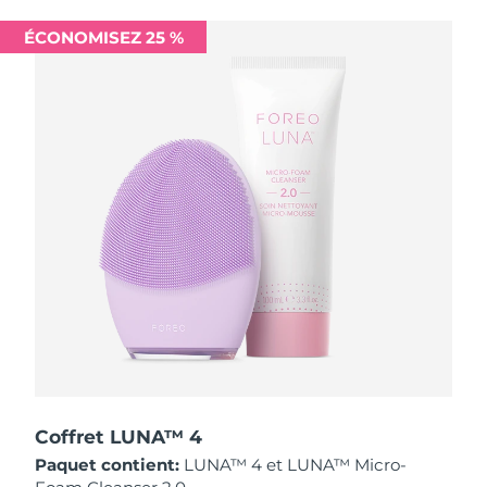
Singapour
Livraison estimée
8/12/26
ÉCONOMISEZ 25 %
Slovaquie
Livraison estimée
8/10/26
Slovénie
Livraison estimée
8/10/26
Afrique du Sud
Livraison estimée
8/18/26
Corée du Sud
Livraison estimée
8/12/26
Espagne
Livraison estimée
8/10/26
Suède
Livraison estimée
8/10/26
Suisse
Livraison estimée
8/10/26
Taïwan
Livraison estimée
8/15/26
Coffret LUNA™ 4
Paquet contient:
LUNA™ 4 et LUNA™ Micro-
Thaïlande
Livraison estimée
8/14/26