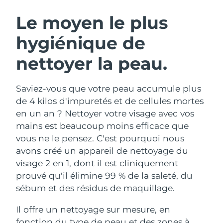
ROUTINE DE BEAUTÉ SUÉDOISE
Autriche
Livraison estimée
8/10/26
Le moyen le plus
hygiénique de
Bahreïn
Livraison estimée
8/11/26
nettoyer la peau.
Nettoyage du visage
Lifting
Belgique
Livraison estimée
8/10/26
LUNA™ 4 coffret
BEAR™ 2 coffret
Bermudes
Livraison estimée
8/16/26
Saviez-vous que votre peau accumule plus
Anti-aging massage
Microcurrent toning
de 4 kilos d'impuretés et de cellules mortes
Bosnie-Herzégovine
Livraison estimée
8/13/26
en un an ? Nettoyer votre visage avec vos
Hydratation
Soin bucco-dentaire
mains est beaucoup moins efficace que
LUNA™ 4 Plus
BEAR™ 2 go
Brunei
Livraison estimée
8/15/26
UFO™ 3 coffret
issa™ 4
vous ne le pensez. C'est pourquoi nous
Massage, LED heating
Microcurrent toning on-the-go
FAQ™ TRAITEMENT ANTI-ÂGE
avons créé un appareil de nettoyage du
Deep facial hydration
Hybrid silicone sonic toothbrush
Bulgarie
Livraison estimée
8/10/26
visage 2 en 1, dont il est cliniquement
NEW
prouvé qu'il élimine 99 % de la saleté, du
LUNA™ 4 Men
BEAR™ 2 eyes & lips
Canada
Livraison estimée
8/14/26
UFO™ 3 LED
issa™ 4 plus
sébum et des résidus de maquillage.
For men, anti-aging massage
Microcurrent line smoothing device
Near-infrared and red light therapy
Smart hybrid silicone sonic toothbrush
Chili
Livraison estimée
8/14/26
device
Anti-âge
Traitements LED
Il offre un nettoyage sur mesure, en
fonction du type de peau et des zones à