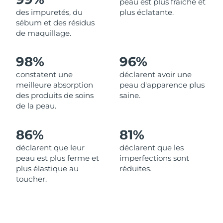
peau est plus fraîche et
des impuretés, du
plus éclatante.
Philippines
Livraison estimée
8/13/26
sébum et des résidus
de maquillage.
Pologne
Livraison estimée
8/11/26
98%
96%
Portugal
Livraison estimée
8/10/26
constatent une
déclarent avoir une
meilleure absorption
peau d'apparence plus
Porto Rico
Livraison estimée
8/12/26
des produits de soins
saine.
de la peau.
Qatar
Livraison estimée
8/11/26
86%
81%
La Réunion
Livraison estimée
8/15/26
déclarent que leur
déclarent que les
peau est plus ferme et
imperfections sont
Roumanie
Livraison estimée
8/10/26
plus élastique au
réduites.
toucher.
Russie
Livraison estimée
8/18/26
Arabie saoudite
Livraison estimée
8/11/26