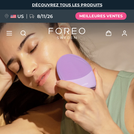
Aller
DÉCOUVREZ TOUS LES PRODUITS
au
contenu
principal
US
8/11/26
MEILLEURES VENTES
NOUVEAU
Se connecter
Langue
BREAKING NEWS
Profil de l'utilisateur
English
Deutsch
Español
Mes appareils
FAQ™ Pure Beauty-Tech Elixir
Français
Italiano
Português
Mes commandes
Polski
Svenska
Русский
Türkçe
简体中文
繁體中文
Mes adresses
issa™ Teeth Whitening Set
Mes abonnements