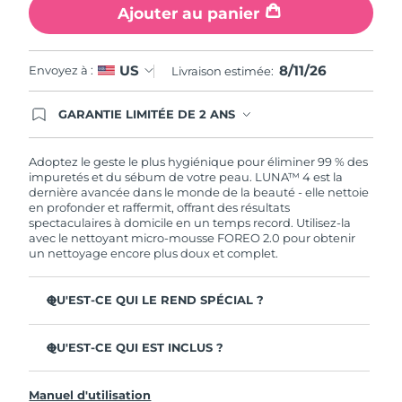
Ajouter au panier
8/11/26
US
Envoyez à :
Livraison estimée:
GARANTIE LIMITÉE DE 2 ANS
En commandant aujourd'hui, vous êtes
automatiquement couverts par la garantie
FOREO. Cela signifie que si vous rencontrez des
Adoptez le geste le plus hygiénique pour éliminer 99 % des
problèmes avec votre appareil pendant les 2 ans
impuretés et du sébum de votre peau. LUNA™ 4 est la
de garantie limitée, FOREO vous remplace ce
dernière avancée dans le monde de la beauté - elle nettoie
dernier gratuitement.
en profonder et raffermit, offrant des résultats
spectaculaires à domicile en un temps record. Utilisez-la
avec le nettoyant micro-mousse FOREO 2.0 pour obtenir
un nettoyage encore plus doux et complet.
QU'EST-CE QUI LE REND SPÉCIAL ?
96 % des utilisateurs déclarent avoir une peau à l'allure
plus saine. 81% des utilisateurs déclarent que les
QU'EST-CE QUI EST INCLUS ?
imperfections sont réduites.
LUNA™ 4
Élimine les impuretés et le sébum en profondeur sans
Manuel d'utilisation
assécher la peau.
LUNA™ Micro-Foam Cleanser 2.0