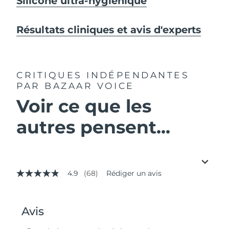
Silicone ultra-hygiénique
Résultats cliniques et avis d'experts
CRITIQUES INDÉPENDANTES
PAR BAZAAR VOICE
Voir ce que les
autres pensent...
4.9
(68)
Rédiger un avis
4.9
étoiles
sur
5,
valeur
de
la