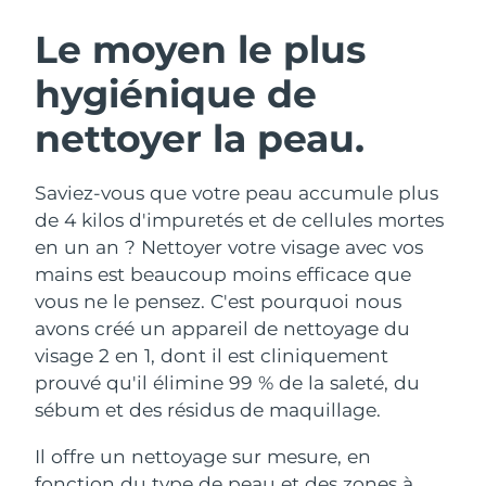
ROUTINE DE BEAUTÉ SUÉDOISE
Autriche
Livraison estimée
8/11/26
Le moyen le plus
hygiénique de
Bahreïn
Livraison estimée
8/12/26
nettoyer la peau.
Nettoyage du visage
Lifting
Belgique
Livraison estimée
8/11/26
LUNA™ 4 coffret
BEAR™ 2 coffret
Bermudes
Livraison estimée
8/17/26
Saviez-vous que votre peau accumule plus
Anti-aging massage
Microcurrent toning
de 4 kilos d'impuretés et de cellules mortes
Bosnie-Herzégovine
Livraison estimée
8/14/26
en un an ? Nettoyer votre visage avec vos
Hydratation
Soin bucco-dentaire
mains est beaucoup moins efficace que
LUNA™ 4 Plus
BEAR™ 2 go
Brunei
Livraison estimée
8/16/26
UFO™ 3 coffret
issa™ 4
vous ne le pensez. C'est pourquoi nous
Massage, LED heating
Microcurrent toning on-the-go
FAQ™ TRAITEMENT ANTI-ÂGE
avons créé un appareil de nettoyage du
Deep facial hydration
Hybrid silicone sonic toothbrush
Bulgarie
Livraison estimée
8/11/26
visage 2 en 1, dont il est cliniquement
NEW
prouvé qu'il élimine 99 % de la saleté, du
LUNA™ 4 Men
BEAR™ 2 eyes & lips
Canada
Livraison estimée
8/15/26
UFO™ 3 LED
issa™ 4 plus
sébum et des résidus de maquillage.
For men, anti-aging massage
Microcurrent line smoothing device
Near-infrared and red light therapy
Smart hybrid silicone sonic toothbrush
Chili
Livraison estimée
8/15/26
device
Anti-âge
Traitements LED
Il offre un nettoyage sur mesure, en
fonction du type de peau et des zones à