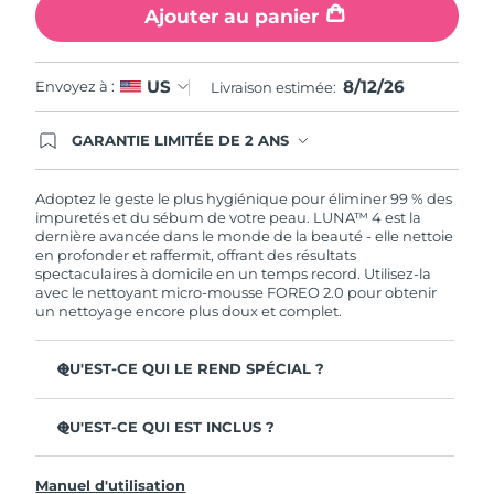
Ajouter au panier
8/12/26
US
Envoyez à :
Livraison estimée:
GARANTIE LIMITÉE DE 2 ANS
En commandant aujourd'hui, vous êtes
automatiquement couverts par la garantie
FOREO. Cela signifie que si vous rencontrez des
Adoptez le geste le plus hygiénique pour éliminer 99 % des
problèmes avec votre appareil pendant les 2 ans
impuretés et du sébum de votre peau. LUNA™ 4 est la
de garantie limitée, FOREO vous remplace ce
dernière avancée dans le monde de la beauté - elle nettoie
dernier gratuitement.
en profonder et raffermit, offrant des résultats
spectaculaires à domicile en un temps record. Utilisez-la
avec le nettoyant micro-mousse FOREO 2.0 pour obtenir
un nettoyage encore plus doux et complet.
QU'EST-CE QUI LE REND SPÉCIAL ?
96 % des utilisateurs déclarent avoir une peau à l'allure
plus saine. 81% des utilisateurs déclarent que les
QU'EST-CE QUI EST INCLUS ?
imperfections sont réduites.
LUNA™ 4
Élimine les impuretés et le sébum en profondeur sans
Manuel d'utilisation
assécher la peau.
LUNA™ Micro-Foam Cleanser 2.0