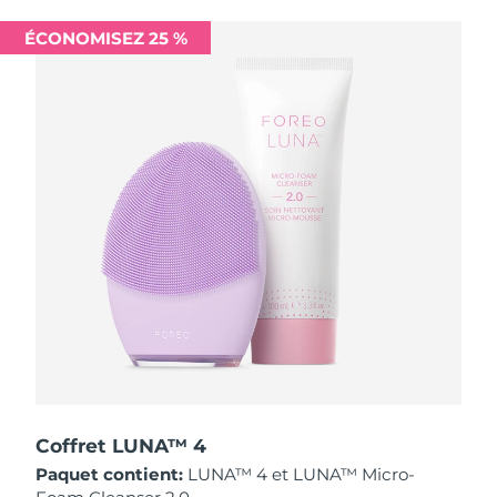
Singapour
Livraison estimée
8/13/26
ÉCONOMISEZ 25 %
Slovaquie
Livraison estimée
8/11/26
Slovénie
Livraison estimée
8/11/26
Afrique du Sud
Livraison estimée
8/19/26
Corée du Sud
Livraison estimée
8/13/26
Espagne
Livraison estimée
8/11/26
Suède
Livraison estimée
8/11/26
Suisse
Livraison estimée
8/11/26
Taïwan
Livraison estimée
8/16/26
Coffret LUNA™ 4
Paquet contient:
LUNA™ 4 et LUNA™ Micro-
Thaïlande
Livraison estimée
8/15/26