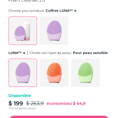
Foam Cleanser 2.0
Turquie
Livraison estimée
8/12/26
Choose your product:
Coffret LUNA™ 4
Émirats arabes unis
Livraison estimée
8/12/26
Royaume-Uni
Livraison estimée
8/11/26
États-Unis
Livraison estimée
8/12/26
LUNA™ 4
Choisir son type de peau:
Pour peau sensible
Ouzbékistan
Livraison estimée
8/16/26
Viêt Nam
Livraison estimée
8/17/26
Disponible
$ 199
$ 263,9
économisez
$ 64,9
TVA et droits inclus