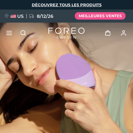
Aller
DÉCOUVREZ TOUS LES PRODUITS
au
contenu
principal
US
8/12/26
MEILLEURES VENTES
NOUVEAU
Se connecter
Langue
BREAKING NEWS
Profil de l'utilisateur
English
Deutsch
Español
Mes appareils
FAQ™ Pure Beauty-Tech Elixir
Français
Italiano
Português
Mes commandes
Polski
Svenska
Русский
Türkçe
简体中文
繁體中文
Mes adresses
issa™ Teeth Whitening Set
Mes abonnements