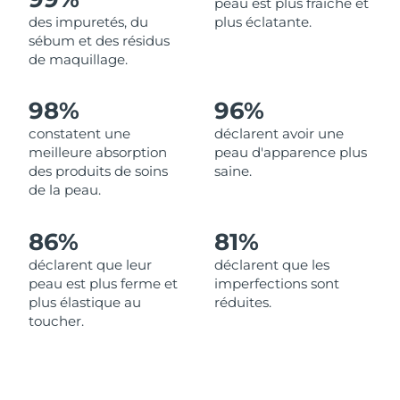
peau est plus fraîche et
des impuretés, du
plus éclatante.
Philippines
Livraison estimée
8/14/26
sébum et des résidus
de maquillage.
Pologne
Livraison estimée
8/12/26
98%
96%
Portugal
Livraison estimée
8/11/26
constatent une
déclarent avoir une
meilleure absorption
peau d'apparence plus
Porto Rico
Livraison estimée
8/13/26
des produits de soins
saine.
de la peau.
Qatar
Livraison estimée
8/12/26
86%
81%
La Réunion
Livraison estimée
8/16/26
déclarent que leur
déclarent que les
peau est plus ferme et
imperfections sont
Roumanie
Livraison estimée
8/11/26
plus élastique au
réduites.
toucher.
Russie
Livraison estimée
8/19/26
Arabie saoudite
Livraison estimée
8/12/26