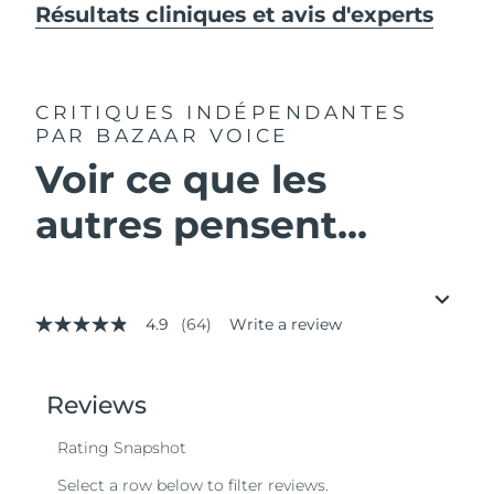
Résultats cliniques et avis d'experts
CRITIQUES INDÉPENDANTES
PAR BAZAAR VOICE
Voir ce que les
autres pensent...
4.9
(64)
Write a review
4.9
out
of
5
stars,
average
rating
value.
Read
64