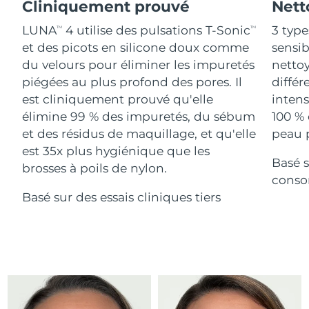
Advanced pore care essentials
Cliniquement prouvé
Nett
For healthy hair
18% PAP
Israël
Livraison estimée
8/15/26
Cosmétiques
Hommes
LUNA
4 utilise des pulsations T-Sonic
3 type
TM
TM
et des picots en silicone doux comme
sensi
Italie
Livraison estimée
8/11/26
du velours pour éliminer les impuretés
nettoy
piégées au plus profond des pores. Il
différ
Japon
Livraison estimée
8/14/26
est cliniquement prouvé qu'elle
intens
Acheter tout
Jersey
Livraison estimée
8/16/26
élimine 99 % des impuretés, du sébum
100 % 
et des résidus de maquillage, et qu'elle
peau p
Kazakhstan
Livraison estimée
8/13/26
est 35x plus hygiénique que les
Basé s
FOREO APP
brosses à poils de nylon.
Koweït
conso
Livraison estimée
8/11/26
À PROPROS
Basé sur des essais cliniques tiers
Lettonie
Livraison estimée
8/11/26
Liban
Livraison estimée
8/12/26
Lituanie
Livraison estimée
8/11/26
Luxembourg
Livraison estimée
8/11/26