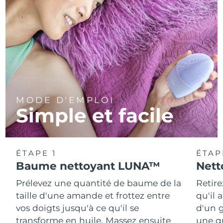
MODE D'EMPLOI
Simple et facile
ÉTAPE 1
ÉTAP
Baume nettoyant LUNA™
Nett
Prélevez une quantité de baume de la
Retire
taille d'une amande et frottez entre
qu'il 
vos doigts jusqu'à ce qu'il se
d'un g
transforme en huile. Massez ensuite
une q