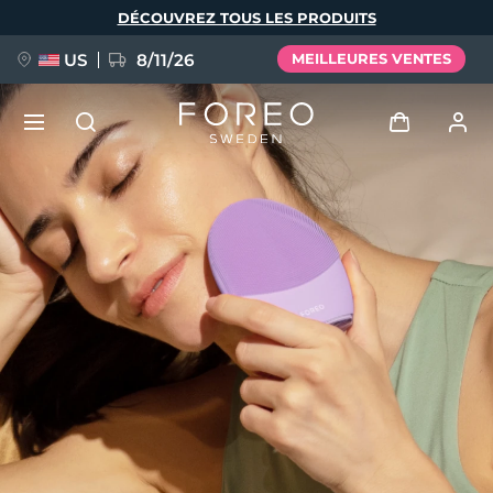
Aller
DÉCOUVREZ TOUS LES PRODUITS
au
contenu
principal
US
8/11/26
MEILLEURES VENTES
NOUVEAU
Se connecter
Langue
BREAKING NEWS
Profil de l'utilisateur
English
Deutsch
Español
Mes appareils
FAQ™ Pure Beauty-Tech Elixir
Français
Italiano
Português
Mes commandes
Polski
Svenska
Русский
Türkçe
简体中文
繁體中文
Mes adresses
issa™ Teeth Whitening Set
Mes abonnements