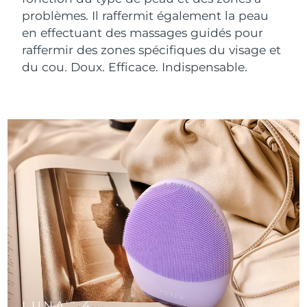
FAQ™ 101
FAQ™ 201
Chine
LUNA™ 4 mini
Soins liftants
Livraison estimée
8/10/26
NEW
problèmes. Il raffermit également la peau
issa™ 4 smile
UFO™ 3 mini
Clinical anti-aging
LED mask
For young skin, T-zone
Premium anti-aging skincare
en effectuant des massages guidés pour
Colombie
Livraison estimée
8/14/26
Hybrid silicone sonic toothbrush
Red light therapy device for young skin
Repousse des
raffermir des zones spécifiques du visage et
cheveux
Régénération cutanée
du cou. Doux. Efficace. Indispensable.
Croatie
Livraison estimée
8/10/26
FAQ™ 102
FAQ™ 202
LUNA™ 4 go
Appareils BEAR™
FAQ™ 301
FAQ™ 501
issa™ 4 baby
UFO™ 3 go
Advanced clinical anti-aging
LED mask
For travel or gym bag
All premium facelift devices
NEW
Chypre
Livraison estimée
8/11/26
LED hair strengthening scalp massager
Full-Spectrum Red Light Therapy
For ages 0-3
Portable red light therapy
Tchéquie
Livraison estimée
8/10/26
FAQ™ 103
FAQ™ 211
Soins LUNA™
Compléments
FAQ™ Scalp Serum
FAQ™ 502
issa™ Teeth Whitening Set
Masques
Luxurious clinical anti-aging set
Anti-aging neck & décolleté LED mask
Premium cleansers & balm
Danemark
Livraison estimée
8/10/26
Scalp recovery probiotic serum
Full-Spectrum Red Light Therapy
Dual LED + sonic device & 18% PAP gel
Rejuvenation & hydration
TRAITEMENTS SPÉCIALISÉS
Estonie
Livraison estimée
8/10/26
FAQ™ P1 Primer
FAQ™ 221
Appareils LUNA™
FAQ™ soins de la peau
Appareils ISSA™
Appareils UFO™
Manuka honey primer
Anti-aging LED hand mask
Finlande
FAQ™ Red Light Serum
Livraison estimée
8/10/26
All facial cleansing devices
All FAQ™ skincare
All silicone sonic toothbrushes
All deep facial hydration devices
France
Livraison estimée
8/10/26
Épilation
Soin du corps
FAQ™ soins de la peau
FAQ™ soins de la peau
PEACH™ 2 Pro Max
BEAR™ 2 body
FAQ™ produits
FAQ™ skincare
Polynésie française
Livraison estimée
8/14/26
All FAQ™ skincare
All FAQ™ skincare
LUNA
4
TM