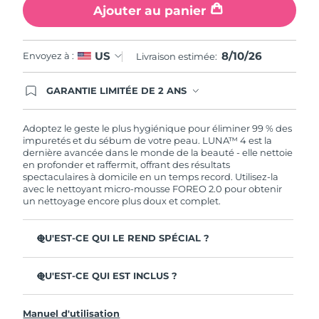
Ajouter au panier
8/10/26
US
Envoyez à :
Livraison estimée:
GARANTIE LIMITÉE DE 2 ANS
En commandant aujourd'hui, vous êtes
automatiquement couverts par la garantie
FOREO. Cela signifie que si vous rencontrez des
Adoptez le geste le plus hygiénique pour éliminer 99 % des
problèmes avec votre appareil pendant les 2 ans
impuretés et du sébum de votre peau. LUNA™ 4 est la
de garantie limitée, FOREO vous remplace ce
dernière avancée dans le monde de la beauté - elle nettoie
dernier gratuitement.
en profonder et raffermit, offrant des résultats
spectaculaires à domicile en un temps record. Utilisez-la
avec le nettoyant micro-mousse FOREO 2.0 pour obtenir
un nettoyage encore plus doux et complet.
QU'EST-CE QUI LE REND SPÉCIAL ?
96 % des utilisateurs déclarent avoir une peau à l'allure
plus saine. 81% des utilisateurs déclarent que les
QU'EST-CE QUI EST INCLUS ?
imperfections sont réduites.
LUNA™ 4
Élimine les impuretés et le sébum en profondeur sans
Manuel d'utilisation
assécher la peau.
LUNA™ Micro-Foam Cleanser 2.0