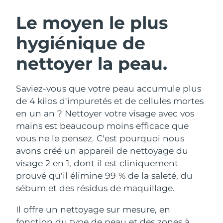
ROUTINE DE BEAUTÉ SUÉDOISE
Autriche
Livraison estimée
8/10/26
Le moyen le plus
hygiénique de
Bahreïn
Livraison estimée
8/11/26
nettoyer la peau.
Nettoyage du visage
Lifting
Belgique
Livraison estimée
8/10/26
LUNA™ 4 coffret
BEAR™ 2 coffret
Bermudes
Livraison estimée
8/16/26
Saviez-vous que votre peau accumule plus
Anti-aging massage
Microcurrent toning
de 4 kilos d'impuretés et de cellules mortes
Bosnie-Herzégovine
Livraison estimée
8/13/26
en un an ? Nettoyer votre visage avec vos
Hydratation
Soin bucco-dentaire
mains est beaucoup moins efficace que
LUNA™ 4 Plus
BEAR™ 2 go
Brunei
Livraison estimée
8/15/26
UFO™ 3 coffret
issa™ 4
vous ne le pensez. C'est pourquoi nous
Massage, LED heating
Microcurrent toning on-the-go
FAQ™ TRAITEMENT ANTI-ÂGE
avons créé un appareil de nettoyage du
Deep facial hydration
Hybrid silicone sonic toothbrush
Bulgarie
Livraison estimée
8/10/26
visage 2 en 1, dont il est cliniquement
NEW
prouvé qu'il élimine 99 % de la saleté, du
LUNA™ 4 Men
BEAR™ 2 eyes & lips
Canada
Livraison estimée
8/14/26
UFO™ 3 LED
issa™ 4 plus
sébum et des résidus de maquillage.
For men, anti-aging massage
Microcurrent line smoothing device
Near-infrared and red light therapy
Smart hybrid silicone sonic toothbrush
Chili
Livraison estimée
8/14/26
device
Anti-âge
Traitements LED
Il offre un nettoyage sur mesure, en
fonction du type de peau et des zones à