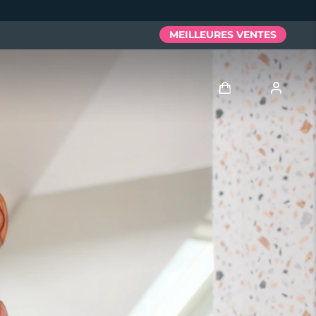
MEILLEURES VENTES
Se connecter
Profil de l'utilisateur
Mes appareils
Mes commandes
Mes adresses
Mes abonnements