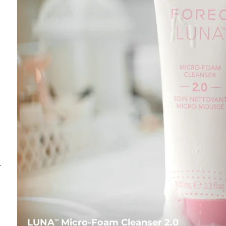
.
LUNA
Micro-Foam Cleanser 2.0
TM