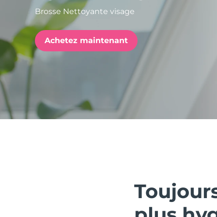
Brosse Nettoyante visage
issa™ Teeth Whitening Set
Achetez maintenant
FAQ™ Dual LED Panel
POPULAIRE
Offres spéciales
Bestsellers
Toujour
plus hy