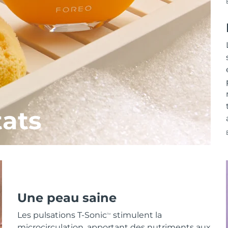
tats
Une peau saine
Les pulsations T-Sonic
stimulent la
TM
microcirculation, apportant des nutriments aux