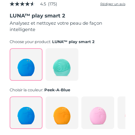
4.5
(175)
Rédiger un avis
4.5
étoiles
LUNA™ play smart 2
sur
5,
Analysez et nettoyez votre peau de façon
valeur
intelligente
de
la
note
Choose your product:
LUNA™ play smart 2
moyenne.
Read
175
Reviews.
Lien
sur
la
même
page.
Choisir la couleur:
Peek-A-Blue