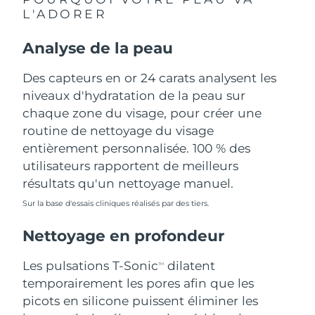
L'ADORER
Philippines
Livraison estimée
13/08/2026
Analyse de la peau
Pologne
Livraison estimée
11/08/2026
Des capteurs en or 24 carats analysent les
Portugal
niveaux d'hydratation de la peau sur
Livraison estimée
10/08/2026
chaque zone du visage, pour créer une
Porto Rico
Livraison estimée
12/08/2026
routine de nettoyage du visage
entièrement personnalisée. 100 % des
Qatar
Livraison estimée
11/08/2026
utilisateurs rapportent de meilleurs
résultats qu'un nettoyage manuel.
La Réunion
Livraison estimée
15/08/2026
Sur la base d'essais cliniques réalisés par des tiers.
Roumanie
Livraison estimée
10/08/2026
Nettoyage en profondeur
Russie
Livraison estimée
18/08/2026
Les pulsations T-Sonic
dilatent
TM
temporairement les pores afin que les
Arabie saoudite
Livraison estimée
11/08/2026
picots en silicone puissent éliminer les