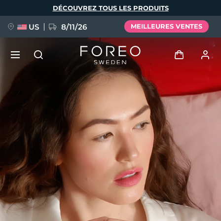
Aller
DÉCOUVREZ TOUS LES PRODUITS
au
contenu
principal
US
8/11/26
MEILLEURES VENTES
NOUVEAU
Se connecter
Langue
BREAKING NEWS
Profil de l'utilisateur
English
Deutsch
Español
Mes appareils
FAQ™ Pure Beauty-Tech Elixir
Français
Italiano
Português
Mes commandes
Polski
Svenska
Русский
Türkçe
简体中文
繁體中文
Mes adresses
issa™ Teeth Whitening Set
Mes abonnements