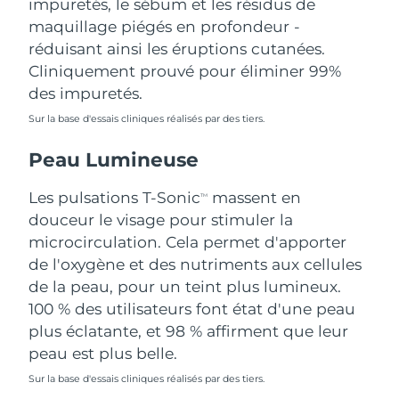
impuretés, le sébum et les résidus de
Singapour
Livraison estimée
12/08/2026
maquillage piégés en profondeur -
réduisant ainsi les éruptions cutanées.
Slovaquie
Livraison estimée
10/08/2026
Cliniquement prouvé pour éliminer 99%
des impuretés.
Slovénie
Livraison estimée
10/08/2026
Sur la base d'essais cliniques réalisés par des tiers.
Afrique du Sud
Livraison estimée
18/08/2026
Peau Lumineuse
Corée du Sud
Livraison estimée
12/08/2026
Les pulsations T-Sonic
massent en
TM
douceur le visage pour stimuler la
Espagne
Livraison estimée
10/08/2026
microcirculation. Cela permet d'apporter
de l'oxygène et des nutriments aux cellules
Suède
Livraison estimée
10/08/2026
de la peau, pour un teint plus lumineux.
Suisse
100 % des utilisateurs font état d'une peau
Livraison estimée
10/08/2026
plus éclatante, et 98 % affirment que leur
Taïwan
Livraison estimée
15/08/2026
peau est plus belle.
Sur la base d'essais cliniques réalisés par des tiers.
Thaïlande
Livraison estimée
14/08/2026