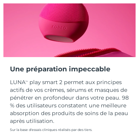
Turquie
Livraison estimée
11/08/2026
Émirats arabes unis
Livraison estimée
11/08/2026
Royaume-Uni
Livraison estimée
10/08/2026
États-Unis
Livraison estimée
11/08/2026
Une préparation impeccable
Ouzbékistan
Livraison estimée
15/08/2026
LUNA
play smart 2 permet aux principes
TM
Viêt Nam
Livraison estimée
16/08/2026
actifs de vos crèmes, sérums et masques de
pénétrer en profondeur dans votre peau. 98
% des utilisateurs constatent une meilleure
absorption des produits de soins de la peau
après utilisation.
Sur la base d'essais cliniques réalisés par des tiers.