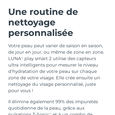
ROUTINE DE BEAUTÉ SUÉDOISE
Autriche
Livraison estimée
10/08/2026
Une routine de
nettoyage
Bahreïn
Livraison estimée
11/08/2026
personnalisée
Nettoyage du visage
Lifting
Belgique
Livraison estimée
10/08/2026
LUNA™ 4 coffret
BEAR™ 2 coffret
Bermudes
Livraison estimée
16/08/2026
Votre peau peut varier de saison en saison,
Anti-aging massage
Microcurrent toning
de jour en jour, ou même de zone en zone.
Bosnie-Herzégovine
Livraison estimée
13/08/2026
LUNA
play smart 2 utilise des capteurs
TM
Hydratation
Soin bucco-dentaire
ultra intelligents pour mesurer le niveau
LUNA™ 4 Plus
BEAR™ 2 go
Brunei
Livraison estimée
15/08/2026
UFO™ 3 coffret
issa™ 4
d'hydratation de votre peau sur chaque
Massage, LED heating
Microcurrent toning on-the-go
FAQ™ TRAITEMENT ANTI-ÂGE
zone de votre visage. Elle crée ensuite un
Deep facial hydration
Hybrid silicone sonic toothbrush
Bulgarie
Livraison estimée
10/08/2026
nettoyage du visage personnalisé, juste
NEW
pour vous !
LUNA™ 4 Men
BEAR™ 2 eyes & lips
Canada
Livraison estimée
14/08/2026
UFO™ 3 LED
issa™ 4 plus
For men, anti-aging massage
Microcurrent line smoothing device
Il élimine également 99% des impuretés
Near-infrared and red light therapy
Smart hybrid silicone sonic toothbrush
Chili
Livraison estimée
14/08/2026
device
Anti-âge
Traitements LED
quotidienne de la peau, grâce aux
pulsations T-Sonic
et à un combo de
TM