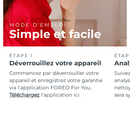
MODE D'EMPLOI
Simple et facile
ÉTAPE 1
ÉTAP
Déverrouillez votre appareil
Anal
Commencez par déverrouiller votre
Suivez
appareil et enregistrez votre garantie
analys
via l'application FOREO For You.
netto
Téléchargez
l'application ici.
sera s