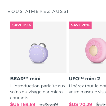
VOUS AIMEREZ AUSSI
SAVE 29%
SAVE 28%
BEAR™ mini
UFO™ mini 2
L'introduction parfaite aux
Libérez tout le po
soins du visage par micro-
votre masque vis
courants
$US 169,69
$US 239
$US 70,29
$US