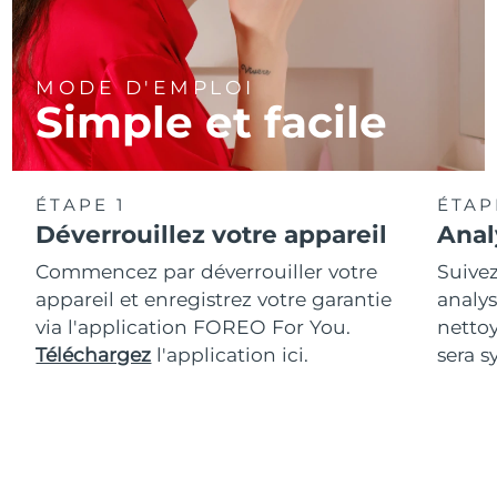
MODE D'EMPLOI
Simple et facile
ÉTAPE 1
ÉTAP
Déverrouillez votre appareil
Anal
Commencez par déverrouiller votre
Suivez
appareil et enregistrez votre garantie
analys
via l'application FOREO For You.
netto
Téléchargez
l'application ici.
sera s