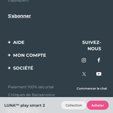
s'appliquent.
AIDE
SUIVEZ-
NOUS
Contactez-nous
MON COMPTE
Commandes et
Enregistrement produit
livraisons
SOCIÉTÉ
Aide
Garantie et retours
A propos de FOREO
Questions et réponses
Paiement 100% sécurisé
Programme d’affiliation
Commencer le chat
Critiques de Bazaarvoice
Informations sur la
Nouvelles d'affiliation
batterie
LUNA™ play smart 2
Collection
Acheter
MYSA