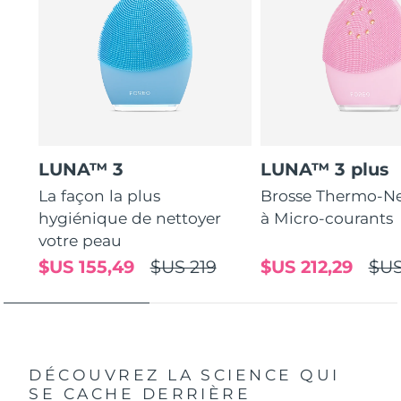
LUNA™ 3
LUNA™ 3 plus
La façon la plus
Brosse Thermo-Ne
hygiénique de nettoyer
à Micro-courants
votre peau
$US 155,49
$US 219
$US 212,29
$US
DÉCOUVREZ LA SCIENCE QUI
SE CACHE DERRIÈRE