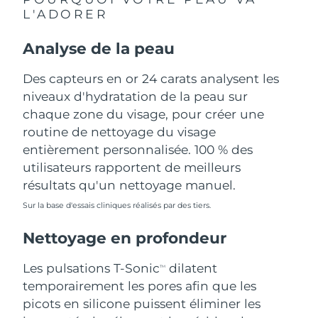
L'ADORER
Philippines
Livraison estimée
8/11/26
Analyse de la peau
Pologne
Livraison estimée
8/9/26
Des capteurs en or 24 carats analysent les
Portugal
niveaux d'hydratation de la peau sur
Livraison estimée
8/8/26
chaque zone du visage, pour créer une
Porto Rico
Livraison estimée
8/10/26
routine de nettoyage du visage
entièrement personnalisée. 100 % des
Qatar
Livraison estimée
8/9/26
utilisateurs rapportent de meilleurs
résultats qu'un nettoyage manuel.
La Réunion
Livraison estimée
8/13/26
Sur la base d'essais cliniques réalisés par des tiers.
Roumanie
Livraison estimée
8/8/26
Nettoyage en profondeur
Russie
Livraison estimée
8/16/26
Les pulsations T-Sonic
dilatent
TM
temporairement les pores afin que les
Arabie saoudite
Livraison estimée
8/9/26
picots en silicone puissent éliminer les