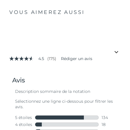
VOUS AIMEREZ AUSSI
4.5
(175)
Rédiger un avis
4.5
étoiles
sur
5,
valeur
de
la
note
moyenne.
Read
175
Reviews.
Lien
sur
la