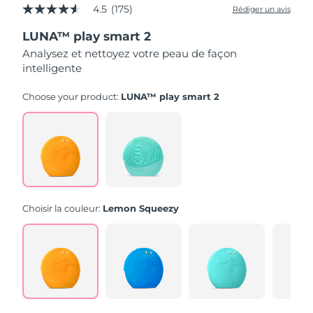
4.5
(175)
Rédiger un avis
4.5
étoiles
LUNA™ play smart 2
sur
5,
Analysez et nettoyez votre peau de façon
valeur
intelligente
de
la
note
Choose your product:
LUNA™ play smart 2
moyenne.
Read
175
Reviews.
Lien
sur
la
même
page.
Choisir la couleur:
Lemon Squeezy