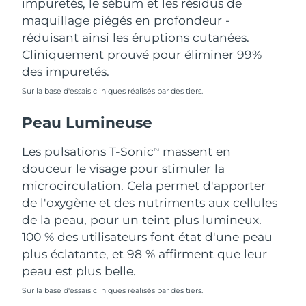
impuretés, le sébum et les résidus de
Singapour
Livraison estimée
8/10/26
maquillage piégés en profondeur -
réduisant ainsi les éruptions cutanées.
Slovaquie
Livraison estimée
8/8/26
Cliniquement prouvé pour éliminer 99%
des impuretés.
Slovénie
Livraison estimée
8/8/26
Sur la base d'essais cliniques réalisés par des tiers.
Afrique du Sud
Livraison estimée
8/16/26
Peau Lumineuse
Corée du Sud
Livraison estimée
8/10/26
Les pulsations T-Sonic
massent en
TM
douceur le visage pour stimuler la
Espagne
Livraison estimée
8/8/26
microcirculation. Cela permet d'apporter
de l'oxygène et des nutriments aux cellules
Suède
Livraison estimée
8/8/26
de la peau, pour un teint plus lumineux.
Suisse
100 % des utilisateurs font état d'une peau
Livraison estimée
8/8/26
plus éclatante, et 98 % affirment que leur
Taïwan
Livraison estimée
8/13/26
peau est plus belle.
Sur la base d'essais cliniques réalisés par des tiers.
Thaïlande
Livraison estimée
8/12/26