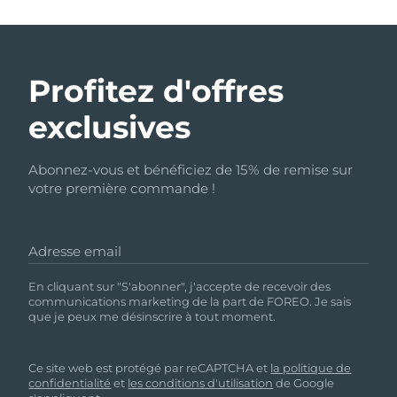
Profitez d'offres
exclusives
Abonnez-vous et bénéficiez de 15% de remise sur
votre première commande !
Adresse email
En cliquant sur "S'abonner", j'accepte de recevoir des
communications marketing de la part de FOREO. Je sais
que je peux me désinscrire à tout moment.
Ce site web est protégé par reCAPTCHA et
la politique de
confidentialité
et
les conditions d'utilisation
de Google