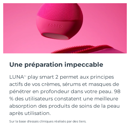
Turquie
Livraison estimée
8/9/26
Émirats arabes unis
Livraison estimée
8/9/26
Royaume-Uni
Livraison estimée
8/8/26
États-Unis
Livraison estimée
8/9/26
Une préparation impeccable
Ouzbékistan
Livraison estimée
8/13/26
LUNA
play smart 2 permet aux principes
TM
Viêt Nam
Livraison estimée
8/14/26
actifs de vos crèmes, sérums et masques de
pénétrer en profondeur dans votre peau. 98
% des utilisateurs constatent une meilleure
absorption des produits de soins de la peau
après utilisation.
Sur la base d'essais cliniques réalisés par des tiers.