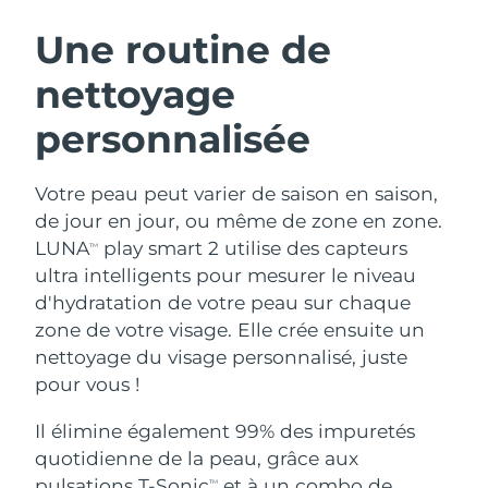
ROUTINE DE BEAUTÉ SUÉDOISE
Autriche
Livraison estimée
8/8/26
Une routine de
nettoyage
Bahreïn
Livraison estimée
8/9/26
personnalisée
Nettoyage du visage
Lifting
Belgique
Livraison estimée
8/8/26
LUNA™ 4 coffret
BEAR™ 2 coffret
Bermudes
Livraison estimée
8/14/26
Votre peau peut varier de saison en saison,
Anti-aging massage
Microcurrent toning
de jour en jour, ou même de zone en zone.
Bosnie-Herzégovine
Livraison estimée
8/11/26
LUNA
play smart 2 utilise des capteurs
TM
Hydratation
Soin bucco-dentaire
ultra intelligents pour mesurer le niveau
LUNA™ 4 Plus
BEAR™ 2 go
Brunei
Livraison estimée
8/13/26
UFO™ 3 coffret
issa™ 4
d'hydratation de votre peau sur chaque
Massage, LED heating
Microcurrent toning on-the-go
FAQ™ TRAITEMENT ANTI-ÂGE
zone de votre visage. Elle crée ensuite un
Deep facial hydration
Hybrid silicone sonic toothbrush
Bulgarie
Livraison estimée
8/8/26
nettoyage du visage personnalisé, juste
NEW
pour vous !
LUNA™ 4 Men
BEAR™ 2 eyes & lips
Canada
Livraison estimée
8/12/26
UFO™ 3 LED
issa™ 4 plus
For men, anti-aging massage
Microcurrent line smoothing device
Il élimine également 99% des impuretés
Near-infrared and red light therapy
Smart hybrid silicone sonic toothbrush
Chili
Livraison estimée
8/12/26
device
Anti-âge
Traitements LED
quotidienne de la peau, grâce aux
pulsations T-Sonic
et à un combo de
TM