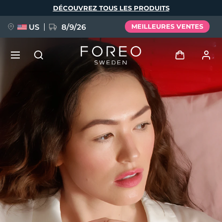
Aller
DÉCOUVREZ TOUS LES PRODUITS
au
contenu
principal
US
8/9/26
MEILLEURES VENTES
NOUVEAU
Se connecter
Langue
BREAKING NEWS
Profil de l'utilisateur
English
Deutsch
Español
Mes appareils
FAQ™ Pure Beauty-Tech Elixir
Français
Italiano
Português
Mes commandes
Polski
Svenska
Русский
Türkçe
简体中文
繁體中文
Mes adresses
issa™ Teeth Whitening Set
Mes abonnements