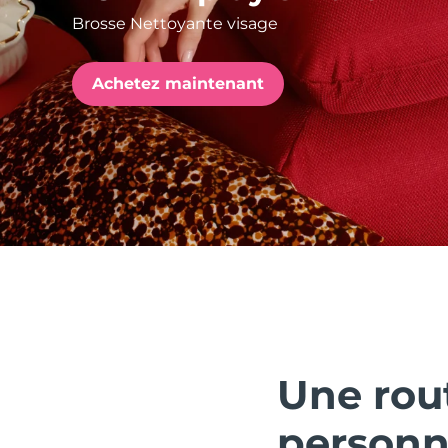
Brosse Nettoyante visage
issa™ Teeth Whitening Set
Achetez maintenant
FAQ™ Dual LED Panel
POPULAIRE
Offres spéciales
Bestsellers
Une rou
personn