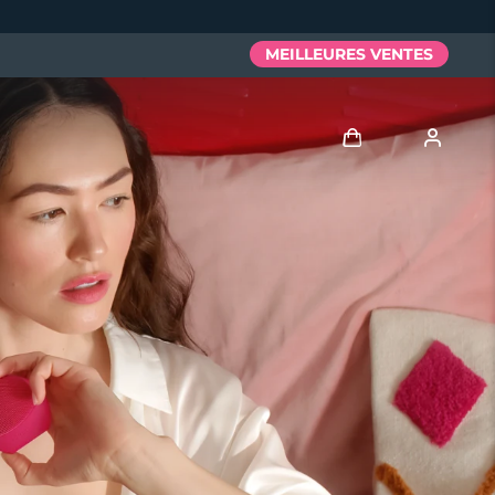
MEILLEURES VENTES
Se connecter
Profil de l'utilisateur
Mes appareils
Mes commandes
Mes adresses
Mes abonnements