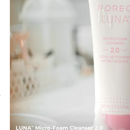
t
.
LUNA
Micro-Foam Cleanser 2.0
TM