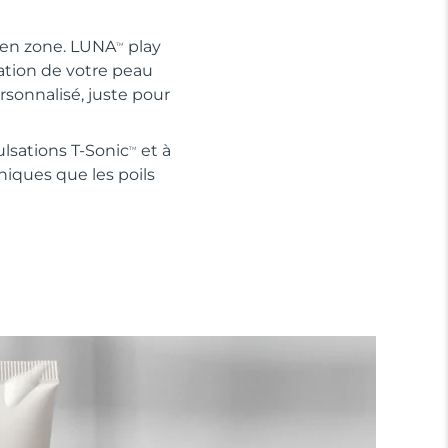
e en zone. LUNA
play
TM
tation de votre peau
rsonnalisé, juste pour
lsations T-Sonic
et à
TM
niques que les poils