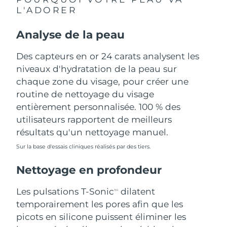
L'ADORER
Philippines
Livraison estimée
8/12/26
Analyse de la peau
Pologne
Livraison estimée
8/10/26
Des capteurs en or 24 carats analysent les
Portugal
niveaux d'hydratation de la peau sur
Livraison estimée
8/9/26
chaque zone du visage, pour créer une
Porto Rico
Livraison estimée
8/11/26
routine de nettoyage du visage
entièrement personnalisée. 100 % des
Qatar
Livraison estimée
8/10/26
utilisateurs rapportent de meilleurs
résultats qu'un nettoyage manuel.
La Réunion
Livraison estimée
8/14/26
Sur la base d'essais cliniques réalisés par des tiers.
Roumanie
Livraison estimée
8/9/26
Nettoyage en profondeur
Russie
Livraison estimée
8/17/26
Les pulsations T-Sonic
dilatent
TM
temporairement les pores afin que les
Arabie saoudite
Livraison estimée
8/10/26
picots en silicone puissent éliminer les