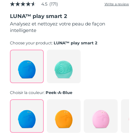
4.5
(171)
Write a review
4.5
out
LUNA™ play smart 2
of
5
Analysez et nettoyez votre peau de façon
stars,
intelligente
average
rating
value.
Choose your product:
LUNA™ play smart 2
Read
171
Reviews.
Same
page
link.
Choisir la couleur:
Peek-A-Blue