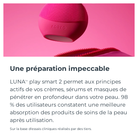
Turquie
Livraison estimée
8/10/26
Émirats arabes unis
Livraison estimée
8/10/26
Royaume-Uni
Livraison estimée
8/9/26
États-Unis
Livraison estimée
8/10/26
Une préparation impeccable
Ouzbékistan
Livraison estimée
8/14/26
LUNA
play smart 2 permet aux principes
TM
Viêt Nam
Livraison estimée
8/15/26
actifs de vos crèmes, sérums et masques de
pénétrer en profondeur dans votre peau. 98
% des utilisateurs constatent une meilleure
absorption des produits de soins de la peau
après utilisation.
Sur la base d'essais cliniques réalisés par des tiers.