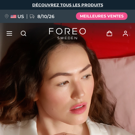
Aller
DÉCOUVREZ TOUS LES PRODUITS
au
contenu
principal
US
8/10/26
MEILLEURES VENTES
NOUVEAU
Se connecter
Langue
BREAKING NEWS
Profil de l'utilisateur
English
Deutsch
Español
Mes appareils
FAQ™ Pure Beauty-Tech Elixir
Français
Italiano
Português
Mes commandes
Polski
Svenska
Русский
Türkçe
简体中文
繁體中文
Mes adresses
issa™ Teeth Whitening Set
Mes abonnements