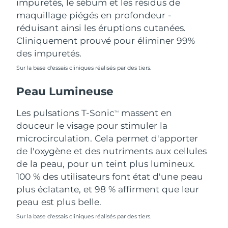
impuretés, le sébum et les résidus de
Singapour
Livraison estimée
8/11/26
maquillage piégés en profondeur -
réduisant ainsi les éruptions cutanées.
Slovaquie
Livraison estimée
8/9/26
Cliniquement prouvé pour éliminer 99%
des impuretés.
Slovénie
Livraison estimée
8/9/26
Sur la base d'essais cliniques réalisés par des tiers.
Afrique du Sud
Livraison estimée
8/17/26
Peau Lumineuse
Corée du Sud
Livraison estimée
8/11/26
Les pulsations T-Sonic
massent en
TM
douceur le visage pour stimuler la
Espagne
Livraison estimée
8/9/26
microcirculation. Cela permet d'apporter
de l'oxygène et des nutriments aux cellules
Suède
Livraison estimée
8/9/26
de la peau, pour un teint plus lumineux.
Suisse
100 % des utilisateurs font état d'une peau
Livraison estimée
8/9/26
plus éclatante, et 98 % affirment que leur
Taïwan
Livraison estimée
8/14/26
peau est plus belle.
Sur la base d'essais cliniques réalisés par des tiers.
Thaïlande
Livraison estimée
8/13/26