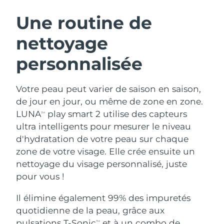
ROUTINE DE BEAUTÉ SUÉDOISE
Autriche
Livraison estimée
8/9/26
Une routine de
nettoyage
Bahreïn
Livraison estimée
8/10/26
personnalisée
Nettoyage du visage
Lifting
Belgique
Livraison estimée
8/9/26
LUNA™ 4 coffret
BEAR™ 2 coffret
Bermudes
Livraison estimée
8/15/26
Votre peau peut varier de saison en saison,
Anti-aging massage
Microcurrent toning
de jour en jour, ou même de zone en zone.
Bosnie-Herzégovine
Livraison estimée
8/12/26
LUNA
play smart 2 utilise des capteurs
TM
Hydratation
Soin bucco-dentaire
ultra intelligents pour mesurer le niveau
LUNA™ 4 Plus
BEAR™ 2 go
Brunei
Livraison estimée
8/14/26
UFO™ 3 coffret
issa™ 4
d'hydratation de votre peau sur chaque
Massage, LED heating
Microcurrent toning on-the-go
FAQ™ TRAITEMENT ANTI-ÂGE
zone de votre visage. Elle crée ensuite un
Deep facial hydration
Hybrid silicone sonic toothbrush
Bulgarie
Livraison estimée
8/9/26
nettoyage du visage personnalisé, juste
NEW
pour vous !
LUNA™ 4 Men
BEAR™ 2 eyes & lips
Canada
Livraison estimée
8/13/26
UFO™ 3 LED
issa™ 4 plus
For men, anti-aging massage
Microcurrent line smoothing device
Il élimine également 99% des impuretés
Near-infrared and red light therapy
Smart hybrid silicone sonic toothbrush
Chili
Livraison estimée
8/13/26
device
Anti-âge
Traitements LED
quotidienne de la peau, grâce aux
pulsations T-Sonic
et à un combo de
TM