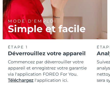
MODE D'EMPLOI
Simple et facile
ÉTAPE 1
ÉTAP
Déverrouillez votre appareil
Anal
Commencez par déverrouiller votre
Suivez
appareil et enregistrez votre garantie
analys
via l'application FOREO For You.
netto
Téléchargez
l'application ici.
sera s