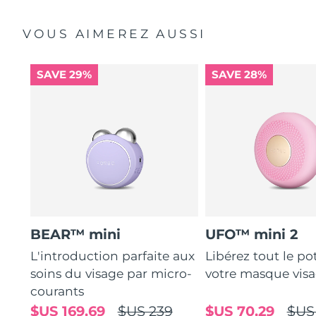
VOUS AIMEREZ AUSSI
SAVE 29%
SAVE 28%
BEAR™ mini
UFO™ mini 2
L'introduction parfaite aux
Libérez tout le po
soins du visage par micro-
votre masque vis
courants
$US 169,69
$US 239
$US 70,29
$US