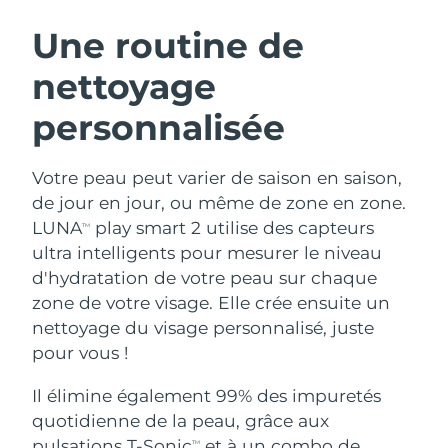
ROUTINE DE BEAUTÉ SUÉDOISE
Autriche
Livraison estimée
12/08/2026
Une routine de
nettoyage
Bahreïn
Livraison estimée
13/08/2026
personnalisée
Nettoyage du visage
Lifting
Belgique
Livraison estimée
12/08/2026
LUNA™ 4 coffret
BEAR™ 2 coffret
Bermudes
Livraison estimée
18/08/2026
Votre peau peut varier de saison en saison,
Anti-aging massage
Microcurrent toning
de jour en jour, ou même de zone en zone.
Bosnie-Herzégovine
Livraison estimée
15/08/2026
LUNA
play smart 2 utilise des capteurs
TM
Hydratation
Soin bucco-dentaire
ultra intelligents pour mesurer le niveau
LUNA™ 4 Plus
BEAR™ 2 go
Brunei
Livraison estimée
17/08/2026
UFO™ 3 coffret
issa™ 4
d'hydratation de votre peau sur chaque
Massage, LED heating
Microcurrent toning on-the-go
FAQ™ TRAITEMENT ANTI-ÂGE
zone de votre visage. Elle crée ensuite un
Deep facial hydration
Hybrid silicone sonic toothbrush
Bulgarie
Livraison estimée
12/08/2026
nettoyage du visage personnalisé, juste
NEW
pour vous !
LUNA™ 4 Men
BEAR™ 2 eyes & lips
Canada
Livraison estimée
16/08/2026
UFO™ 3 LED
issa™ 4 plus
For men, anti-aging massage
Microcurrent line smoothing device
Il élimine également 99% des impuretés
Near-infrared and red light therapy
Smart hybrid silicone sonic toothbrush
Chili
Livraison estimée
16/08/2026
device
Anti-âge
Traitements LED
quotidienne de la peau, grâce aux
pulsations T-Sonic
et à un combo de
TM