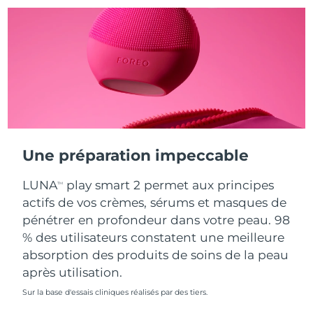
Turquie
Livraison estimée
13/08/2026
Émirats arabes unis
Livraison estimée
13/08/2026
Royaume-Uni
Livraison estimée
12/08/2026
États-Unis
Livraison estimée
13/08/2026
Une préparation impeccable
Ouzbékistan
Livraison estimée
17/08/2026
LUNA
play smart 2 permet aux principes
TM
Viêt Nam
Livraison estimée
18/08/2026
actifs de vos crèmes, sérums et masques de
pénétrer en profondeur dans votre peau. 98
% des utilisateurs constatent une meilleure
absorption des produits de soins de la peau
après utilisation.
Sur la base d'essais cliniques réalisés par des tiers.