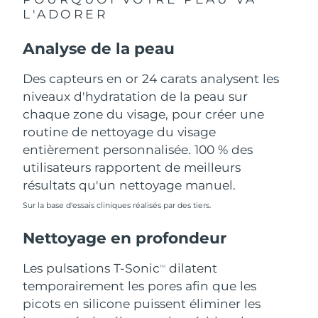
L'ADORER
Philippines
Livraison estimée
15/08/2026
Analyse de la peau
Pologne
Livraison estimée
13/08/2026
Des capteurs en or 24 carats analysent les
Portugal
niveaux d'hydratation de la peau sur
Livraison estimée
12/08/2026
chaque zone du visage, pour créer une
Porto Rico
Livraison estimée
14/08/2026
routine de nettoyage du visage
entièrement personnalisée. 100 % des
Qatar
Livraison estimée
13/08/2026
utilisateurs rapportent de meilleurs
résultats qu'un nettoyage manuel.
La Réunion
Livraison estimée
17/08/2026
Sur la base d'essais cliniques réalisés par des tiers.
Roumanie
Livraison estimée
12/08/2026
Nettoyage en profondeur
Russie
Livraison estimée
20/08/2026
Les pulsations T-Sonic
dilatent
TM
temporairement les pores afin que les
Arabie saoudite
Livraison estimée
13/08/2026
picots en silicone puissent éliminer les