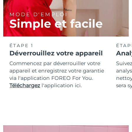
MODE D'EMPLOI
Simple et facile
ÉTAPE 1
ÉTAP
Déverrouillez votre appareil
Anal
Commencez par déverrouiller votre
Suivez
appareil et enregistrez votre garantie
analys
via l'application FOREO For You.
netto
Téléchargez
l'application ici.
sera s