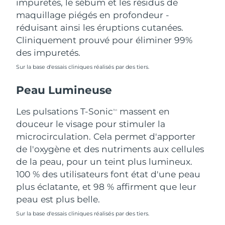
impuretés, le sébum et les résidus de
Singapour
Livraison estimée
14/08/2026
maquillage piégés en profondeur -
réduisant ainsi les éruptions cutanées.
Slovaquie
Livraison estimée
12/08/2026
Cliniquement prouvé pour éliminer 99%
des impuretés.
Slovénie
Livraison estimée
12/08/2026
Sur la base d'essais cliniques réalisés par des tiers.
Afrique du Sud
Livraison estimée
20/08/2026
Peau Lumineuse
Corée du Sud
Livraison estimée
14/08/2026
Les pulsations T-Sonic
massent en
TM
douceur le visage pour stimuler la
Espagne
Livraison estimée
12/08/2026
microcirculation. Cela permet d'apporter
de l'oxygène et des nutriments aux cellules
Suède
Livraison estimée
12/08/2026
de la peau, pour un teint plus lumineux.
Suisse
100 % des utilisateurs font état d'une peau
Livraison estimée
12/08/2026
plus éclatante, et 98 % affirment que leur
Taïwan
Livraison estimée
17/08/2026
peau est plus belle.
Sur la base d'essais cliniques réalisés par des tiers.
Thaïlande
Livraison estimée
16/08/2026