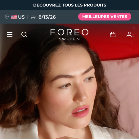
Aller
DÉCOUVREZ TOUS LES PRODUITS
au
contenu
principal
US
8/13/26
MEILLEURES VENTES
NOUVEAU
Se connecter
Langue
BREAKING NEWS
Profil de l'utilisateur
English
Deutsch
Español
Mes appareils
FAQ™ Pure Beauty-Tech Elixir
Français
Italiano
Português
Mes commandes
Polski
Svenska
Русский
Türkçe
简体中文
繁體中文
Mes adresses
issa™ Teeth Whitening Set
Mes abonnements