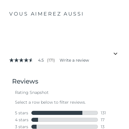
VOUS AIMEREZ AUSSI
4.5
(171)
Write a review
4.5
out
of
5
stars,
average
rating
value.
Read
171
Reviews.
Same
page
link.