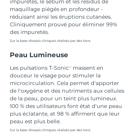
impuretés, le sébum et les résidus de
Singapour
Livraison estimée
8/13/26
maquillage piégés en profondeur -
réduisant ainsi les éruptions cutanées.
Slovaquie
Livraison estimée
8/11/26
Cliniquement prouvé pour éliminer 99%
des impuretés.
Slovénie
Livraison estimée
8/11/26
Sur la base d'essais cliniques réalisés par des tiers.
Afrique du Sud
Livraison estimée
8/19/26
Peau Lumineuse
Corée du Sud
Livraison estimée
8/13/26
Les pulsations T-Sonic
massent en
TM
douceur le visage pour stimuler la
Espagne
Livraison estimée
8/11/26
microcirculation. Cela permet d'apporter
de l'oxygène et des nutriments aux cellules
Suède
Livraison estimée
8/11/26
de la peau, pour un teint plus lumineux.
Suisse
100 % des utilisateurs font état d'une peau
Livraison estimée
8/11/26
plus éclatante, et 98 % affirment que leur
Taïwan
Livraison estimée
8/16/26
peau est plus belle.
Sur la base d'essais cliniques réalisés par des tiers.
Thaïlande
Livraison estimée
8/15/26