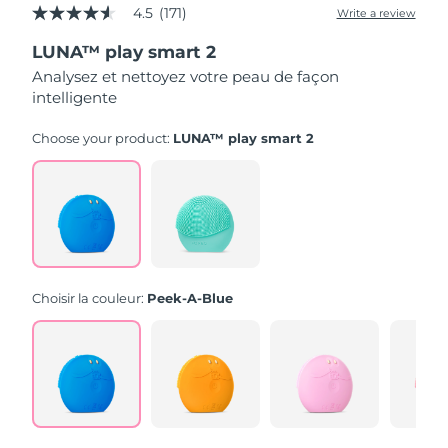
4.5
(171)
Write a review
4.5
out
LUNA™ play smart 2
of
5
Analysez et nettoyez votre peau de façon
stars,
intelligente
average
rating
value.
Choose your product:
LUNA™ play smart 2
Read
171
Reviews.
Same
page
link.
Choisir la couleur:
Peek-A-Blue