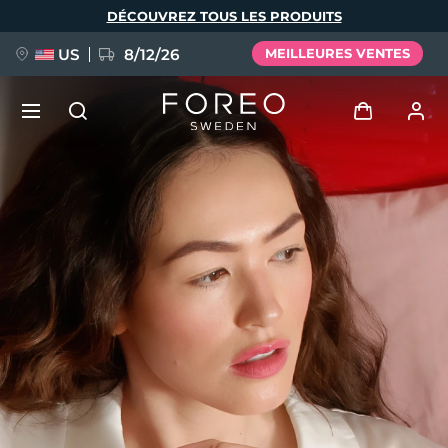
Aller
DÉCOUVREZ TOUS LES PRODUITS
au
contenu
principal
US
8/12/26
MEILLEURES VENTES
NOUVEAU
Se connecter
Langue
BREAKING NEWS
Profil de l'utilisateur
English
Deutsch
Español
Mes appareils
FAQ™ Pure Beauty-Tech Elixir
Français
Italiano
Português
Mes commandes
Polski
Svenska
Русский
Türkçe
简体中文
繁體中文
Mes adresses
issa™ Teeth Whitening Set
Mes abonnements