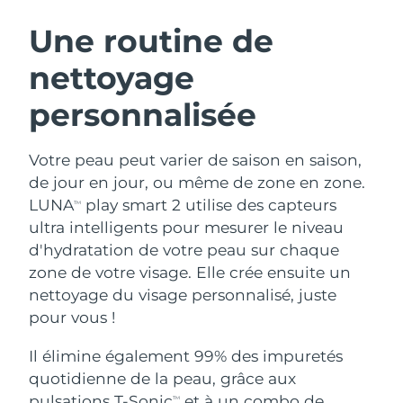
ROUTINE DE BEAUTÉ SUÉDOISE
Autriche
Livraison estimée
8/11/26
Une routine de
nettoyage
Bahreïn
Livraison estimée
8/12/26
personnalisée
Nettoyage du visage
Lifting
Belgique
Livraison estimée
8/11/26
LUNA™ 4 coffret
BEAR™ 2 coffret
Bermudes
Livraison estimée
8/17/26
Votre peau peut varier de saison en saison,
Anti-aging massage
Microcurrent toning
de jour en jour, ou même de zone en zone.
Bosnie-Herzégovine
Livraison estimée
8/14/26
LUNA
play smart 2 utilise des capteurs
TM
Hydratation
Soin bucco-dentaire
ultra intelligents pour mesurer le niveau
LUNA™ 4 Plus
BEAR™ 2 go
Brunei
Livraison estimée
8/16/26
UFO™ 3 coffret
issa™ 4
d'hydratation de votre peau sur chaque
Massage, LED heating
Microcurrent toning on-the-go
FAQ™ TRAITEMENT ANTI-ÂGE
zone de votre visage. Elle crée ensuite un
Deep facial hydration
Hybrid silicone sonic toothbrush
Bulgarie
Livraison estimée
8/11/26
nettoyage du visage personnalisé, juste
NEW
pour vous !
LUNA™ 4 Men
BEAR™ 2 eyes & lips
Canada
Livraison estimée
8/15/26
UFO™ 3 LED
issa™ 4 plus
For men, anti-aging massage
Microcurrent line smoothing device
Il élimine également 99% des impuretés
Near-infrared and red light therapy
Smart hybrid silicone sonic toothbrush
Chili
Livraison estimée
8/15/26
device
Anti-âge
Traitements LED
quotidienne de la peau, grâce aux
pulsations T-Sonic
et à un combo de
TM