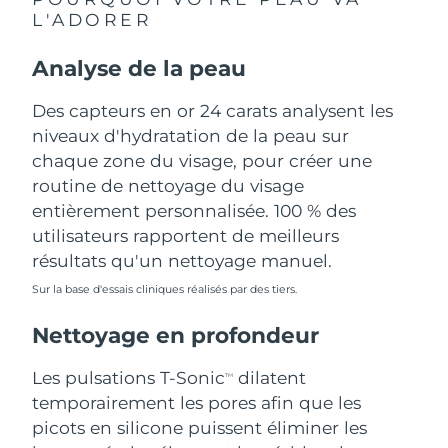
L'ADORER
Philippines
Livraison estimée
8/14/26
Analyse de la peau
Pologne
Livraison estimée
8/12/26
Des capteurs en or 24 carats analysent les
Portugal
niveaux d'hydratation de la peau sur
Livraison estimée
8/11/26
chaque zone du visage, pour créer une
Porto Rico
Livraison estimée
8/13/26
routine de nettoyage du visage
entièrement personnalisée. 100 % des
Qatar
Livraison estimée
8/12/26
utilisateurs rapportent de meilleurs
résultats qu'un nettoyage manuel.
La Réunion
Livraison estimée
8/16/26
Sur la base d'essais cliniques réalisés par des tiers.
Roumanie
Livraison estimée
8/11/26
Nettoyage en profondeur
Russie
Livraison estimée
8/19/26
Les pulsations T-Sonic
dilatent
TM
temporairement les pores afin que les
Arabie saoudite
Livraison estimée
8/12/26
picots en silicone puissent éliminer les