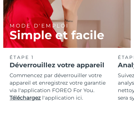
MODE D'EMPLOI
Simple et facile
ÉTAPE 1
ÉTAP
Déverrouillez votre appareil
Anal
Commencez par déverrouiller votre
Suivez
appareil et enregistrez votre garantie
analys
via l'application FOREO For You.
netto
Téléchargez
l'application ici.
sera s