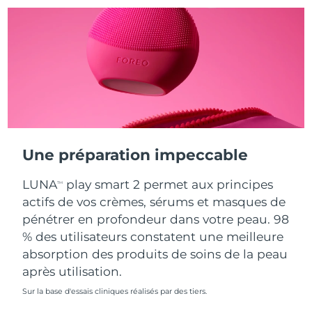
Turquie
Livraison estimée
8/12/26
Émirats arabes unis
Livraison estimée
8/12/26
Royaume-Uni
Livraison estimée
8/11/26
États-Unis
Livraison estimée
8/12/26
Une préparation impeccable
Ouzbékistan
Livraison estimée
8/16/26
LUNA
play smart 2 permet aux principes
TM
Viêt Nam
Livraison estimée
8/17/26
actifs de vos crèmes, sérums et masques de
pénétrer en profondeur dans votre peau. 98
% des utilisateurs constatent une meilleure
absorption des produits de soins de la peau
après utilisation.
Sur la base d'essais cliniques réalisés par des tiers.