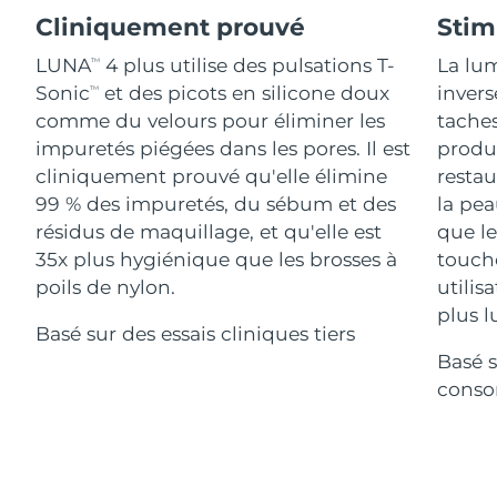
Advanced pore care essentials
For healthy hair
18% PAP
Cliniquement prouvé
Stim
Israël
Livraison estimée
8/13/26
Cosmétiques
Hommes
LUNA
4 plus utilise des pulsations T-
La lu
TM
Italie
Livraison estimée
8/9/26
Sonic
et des picots en silicone doux
invers
TM
comme du velours pour éliminer les
taches
Japon
Livraison estimée
8/12/26
impuretés piégées dans les pores. Il est
produc
Acheter tout
cliniquement prouvé qu'elle élimine
restau
Jersey
Livraison estimée
8/14/26
99 % des impuretés, du sébum et des
la pea
résidus de maquillage, et qu'elle est
que le
Kazakhstan
Livraison estimée
8/11/26
35x plus hygiénique que les brosses à
touche
FOREO APP
poils de nylon.
utilis
Koweït
Livraison estimée
8/9/26
À PROPROS
plus 
Basé sur des essais cliniques tiers
Lettonie
Livraison estimée
8/9/26
Basé s
conso
Liban
Livraison estimée
8/10/26
Lituanie
Livraison estimée
8/9/26
Luxembourg
Livraison estimée
8/9/26