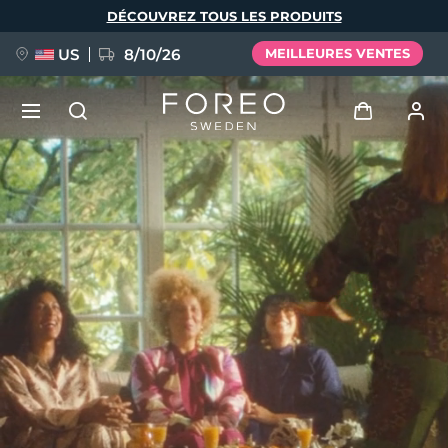
Aller
DÉCOUVREZ TOUS LES PRODUITS
au
contenu
principal
US
8/10/26
MEILLEURES VENTES
NOUVEAU
Se connecter
Langue
BREAKING NEWS
Profil de l'utilisateur
English
Deutsch
Español
Mes appareils
FAQ™ Pure Beauty-Tech Elixir
Français
Italiano
Português
Mes commandes
Polski
Svenska
Русский
Türkçe
简体中文
繁體中文
Mes adresses
issa™ Teeth Whitening Set
Mes abonnements