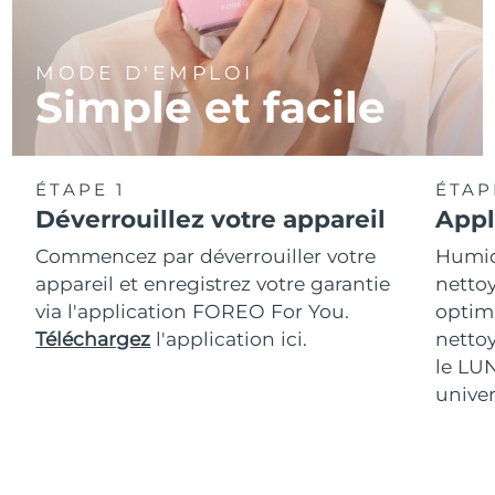
MODE D'EMPLOI
Simple et facile
ÉTAPE 1
ÉTAP
Déverrouillez votre appareil
Appl
Commencez par déverrouiller votre
Humidi
appareil et enregistrez votre garantie
nettoy
via l'application FOREO For You.
optim
Téléchargez
l'application ici.
netto
le LU
univer