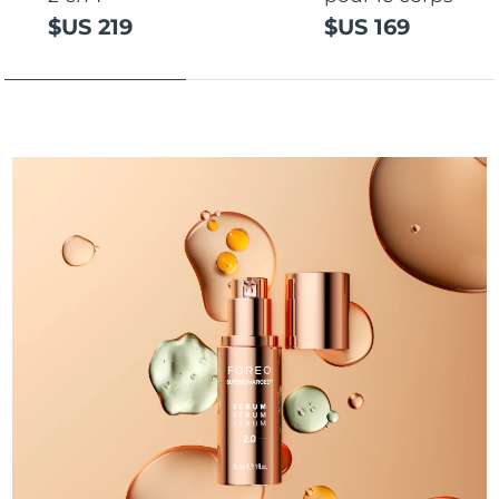
$US 219
$US 169