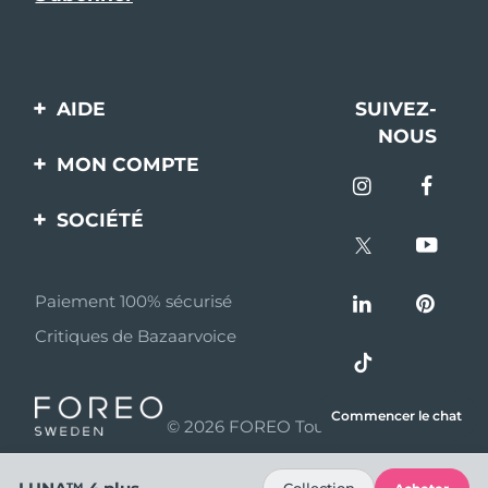
AIDE
SUIVEZ-
NOUS
Contactez-nous
MON COMPTE
Commandes et
Enregistrement produit
livraisons
SOCIÉTÉ
Aide
Garantie et retours
A propos de FOREO
Questions et réponses
Paiement 100% sécurisé
Programme d’affiliation
Critiques de Bazaarvoice
Informations sur la
Nouvelles d'affiliation
batterie
MYSA
Commencer le chat
© 2026 FOREO Tous droits réservés
Partenaires
distributeurs