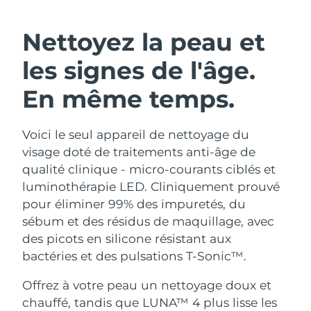
ROUTINE DE BEAUTÉ SUÉDOISE
Autriche
Livraison estimée
8/9/26
Nettoyez la peau et
Bahreïn
Livraison estimée
8/10/26
les signes de l'âge.
Nettoyage du visage
Lifting
Belgique
Livraison estimée
8/9/26
En même temps.
LUNA™ 4 coffret
BEAR™ 2 coffret
Bermudes
Livraison estimée
8/15/26
Anti-aging massage
Microcurrent toning
Voici le seul appareil de nettoyage du
visage doté de traitements anti-âge de
Bosnie-Herzégovine
Livraison estimée
8/12/26
Hydratation
Soin bucco-dentaire
qualité clinique - micro-courants ciblés et
LUNA™ 4 Plus
BEAR™ 2 go
Brunei
luminothérapie LED. Cliniquement prouvé
Livraison estimée
8/14/26
UFO™ 3 coffret
issa™ 4
Massage, LED heating
Microcurrent toning on-the-go
pour éliminer 99% des impuretés, du
FAQ™ TRAITEMENT ANTI-ÂGE
Deep facial hydration
Hybrid silicone sonic toothbrush
Bulgarie
Livraison estimée
8/9/26
sébum et des résidus de maquillage, avec
des picots en silicone résistant aux
NEW
LUNA™ 4 Men
BEAR™ 2 eyes & lips
Canada
Livraison estimée
8/13/26
UFO™ 3 LED
bactéries et des pulsations T-Sonic™.
issa™ 4 plus
For men, anti-aging massage
Microcurrent line smoothing device
Near-infrared and red light therapy
Smart hybrid silicone sonic toothbrush
Chili
Livraison estimée
8/13/26
Offrez à votre peau un nettoyage doux et
device
Anti-âge
Traitements LED
chauffé, tandis que LUNA™ 4 plus lisse les