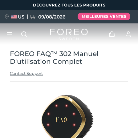
Aller
DÉCOUVREZ TOUS LES PRODUITS
au
contenu
principal
US
09/08/2026
MEILLEURES VENTES
FOREO FAQ™ 302 Manuel
NOUVEAU
Se connecter
D'utilisation Complet
Langue
BREAKING NEWS
Profil de l'utilisateur
Contact Support
English
Deutsch
Español
Mes appareils
FAQ™ Pure Beauty-Tech Elixir
Français
Italiano
Português
Mes commandes
Polski
Svenska
Русский
Türkçe
简体中文
繁體中文
Mes adresses
issa™ Teeth Whitening Set
Mes abonnements