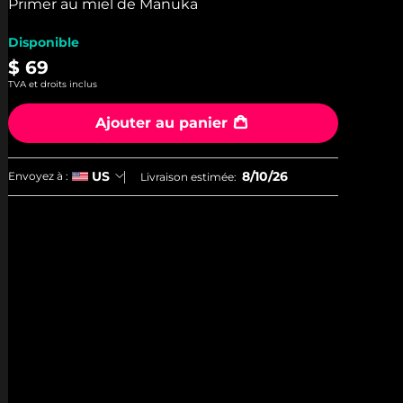
stars,
Primer au miel de Manuka
average
rating
Disponible
value.
Read
$ 69
3
TVA et droits inclus
Reviews.
Same
page
Ajouter au panier
link.
8/10/26
US
Envoyez à :
Livraison estimée: