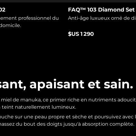
02
FAQ™ 103 Diamond Set
sement professionnel du
Anti-âge luxueux orné de d
 domicile.
$US 1 290
sant, apaisant et sain.
i miel de manuka, ce primer riche en nutriments adoucit
n teint naturellement lumineux.
ouche sur une peau propre et sèche et poursuivez avec l
assez du bout des doigts jusqu'à absorption complète.