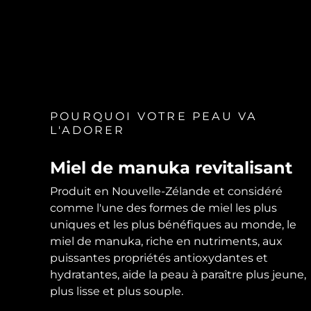
Soins de la peau KIWI™
All acne treatment devices
All revitalizing eye massagers
Serum
issa™ Teeth Whitening Gel
Advanced pore care essentials
For healthy hair
18% PAP
Cosmétiques
Hommes
POURQUOI VOTRE PEAU VA
L'ADORER
Acheter tout
Miel de manuka revitalisant
Produit en Nouvelle-Zélande et considéré
FOREO APP
comme l'une des formes de miel les plus
uniques et les plus bénéfiques au monde, le
À PROPROS
miel de manuka, riche en nutriments, aux
puissantes propriétés antioxydantes et
hydratantes, aide la peau à paraître plus jeune,
plus lisse et plus souple.