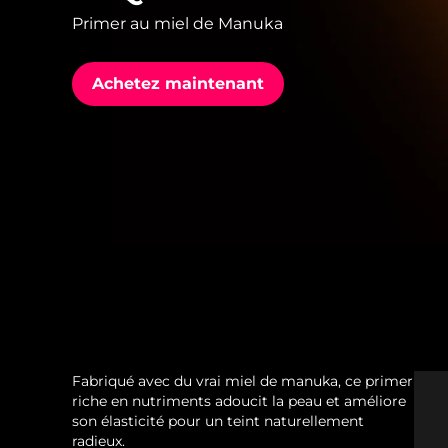
Primer au miel de Manuka
issa™ Teeth Whitening Set
Achetez maintenant
FAQ™ Dual LED Panel
POPULAIRE
Offres spéciales
Bestsellers
Fabriqué avec du vrai miel de manuka, ce primer
riche en nutriments adoucit la peau et améliore
son élasticité pour un teint naturellement
radieux.