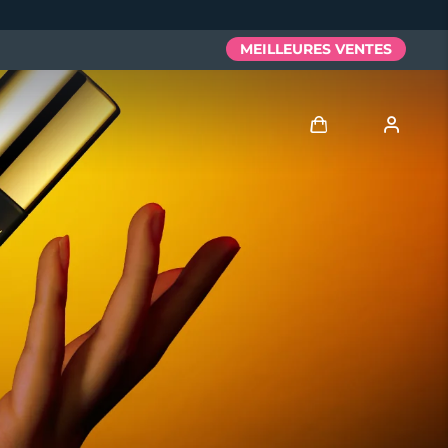
MEILLEURES VENTES
Se connecter
Profil de l'utilisateur
Mes appareils
Mes commandes
Mes adresses
Mes abonnements