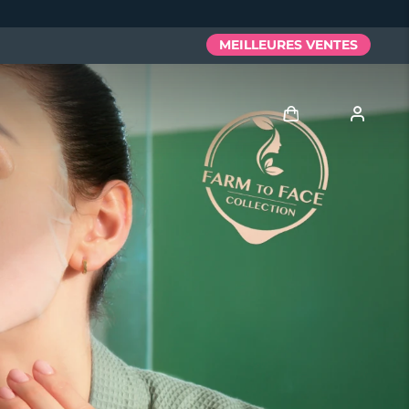
MEILLEURES VENTES
Se connecter
Profil de l'utilisateur
Mes appareils
Mes commandes
Mes adresses
Mes abonnements