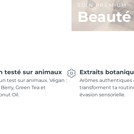
SOIN PREMIUM
Beauté
n testé sur animaux
Extraits botaniq
n test sur animaux. Végan :
Arômes authentiques 
 Berry, Green Tea et
transforment ta routin
nut Oil.
évasion sensorielle.