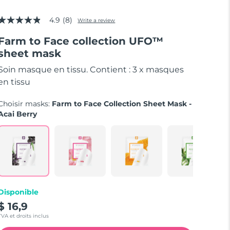
4.9
(8)
Write a review
4.9
out
Farm to Face collection UFO™
of
5
sheet mask
stars,
average
Soin masque en tissu. Contient : 3 x masques
rating
value.
en tissu
Read
8
Choisir masks:
Farm to Face Collection Sheet Mask -
Reviews.
Same
Acai Berry
page
link.
Disponible
$ 16,9
TVA et droits inclus