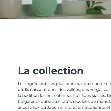
issa™ Teeth Whitening Set
FAQ™ Dual LED Panel
POPULAIRE
La collection
Les ingrédients les plus précieux du monde n
Offres spéciales
Bestsellers
où. Ils naissent dans des vallées, des vergers et
la tradition les ont sublimés au fil des siècles. D
bulgares à l'aube aux forêts reculées de mānuka
ancestraux du Japon à la forêt amazonienne et a