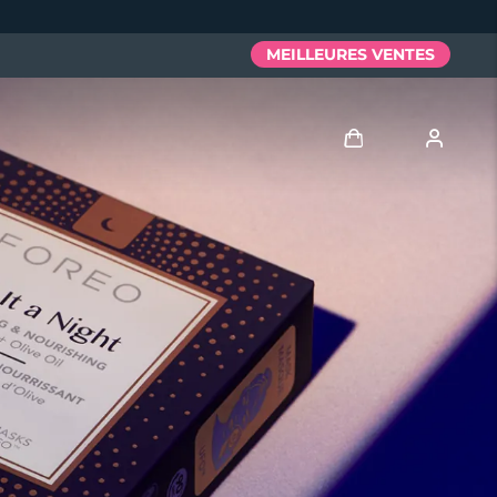
MEILLEURES VENTES
Se connecter
Profil de l'utilisateur
Mes appareils
Mes commandes
Mes adresses
Mes abonnements