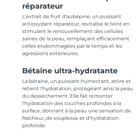
Soins de la peau KIWI™
All acne treatment devices
All revitalizing eye massagers
Serum
réparateur
issa™ Teeth Whitening Gel
Advanced pore care essentials
For healthy hair
18% PAP
L'extrait de fruit d'aubépine, un puissant
Cosmétiques
Hommes
antioxydant réparateur, revitalise le teint en
stimulant le renouvellement des cellules
saines de la peau, remplaçant efficacement
celles endommagées par le temps et les
agressions extérieures.
Acheter tout
Bétaïne ultra-hydratante
La bétaïne, un puissant humectant, attire et
FOREO APP
retient l'hydratation, protégeant ainsi la peau
du dessèchement. Elle fait remonter
À PROPROS
l'hydratation des couches profondes à la
surface, donnant à la peau une sensation de
fraîcheur, de souplesse et d'hydratation
profonde.