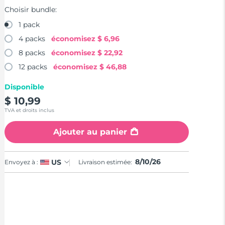
Choisir bundle:
1 pack
4 packs
économisez
$ 6,96
8 packs
économisez
$ 22,92
12 packs
économisez
$ 46,88
Disponible
$ 10,99
TVA et droits inclus
Ajouter au panier
8/10/26
US
Envoyez à :
Livraison estimée: