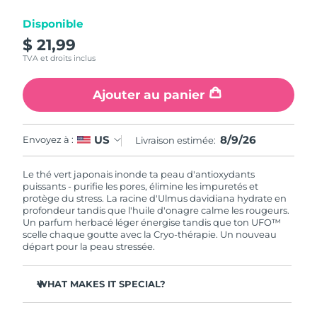
Disponible
R.A.S. chinoise de
Livraison estimée
8/10/26
$ 21,99
Macao
TVA et droits inclus
Malaisie
Livraison estimée
8/11/26
Ajouter au panier
Malte
Livraison estimée
8/8/26
8/9/26
US
Envoyez à :
Livraison estimée:
Mexique
Livraison estimée
8/12/26
Le thé vert japonais inonde ta peau d'antioxydants
Monaco
Livraison estimée
8/9/26
puissants - purifie les pores, élimine les impuretés et
protège du stress. La racine d'Ulmus davidiana hydrate en
profondeur tandis que l'huile d'onagre calme les rougeurs.
Pays-Bas
Livraison estimée
8/8/26
Un parfum herbacé léger énergise tandis que ton UFO™
scelle chaque goutte avec la Cryo-thérapie. Un nouveau
Nouvelle-Zélande
départ pour la peau stressée.
Livraison estimée
8/8/26
Norvège
Livraison estimée
8/8/26
WHAT MAKES IT SPECIAL?
L'extrait d'aiguille de pin régule le sébum et resserre les
Oman
Livraison estimée
8/11/26