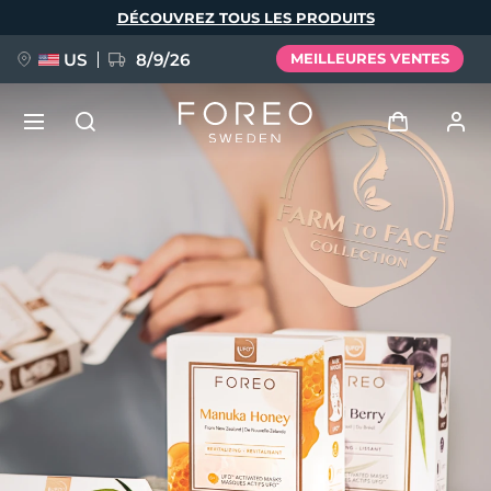
Aller
DÉCOUVREZ TOUS LES PRODUITS
au
contenu
principal
US
8/9/26
MEILLEURES VENTES
NOUVEAU
Se connecter
Langue
BREAKING NEWS
Profil de l'utilisateur
English
Deutsch
Español
Mes appareils
FAQ™ Pure Beauty-Tech Elixir
Français
Italiano
Português
Mes commandes
Polski
Svenska
Русский
Türkçe
简体中文
繁體中文
Mes adresses
issa™ Teeth Whitening Set
Mes abonnements