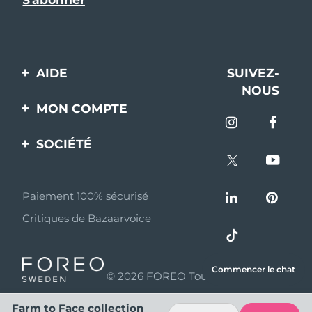
AIDE
SUIVEZ-
NOUS
Contactez-nous
MON COMPTE
Commandes et
Enregistrement produit
livraisons
SOCIÉTÉ
Aide
Garantie et retours
A propos de FOREO
Questions et réponses
Paiement 100% sécurisé
Programme d’affiliation
Critiques de Bazaarvoice
Informations sur la
Nouvelles d'affiliation
batterie
MYSA
Commencer le chat
© 2026 FOREO Tous droits réservés
Partenaires
distributeurs
Farm to Face collection