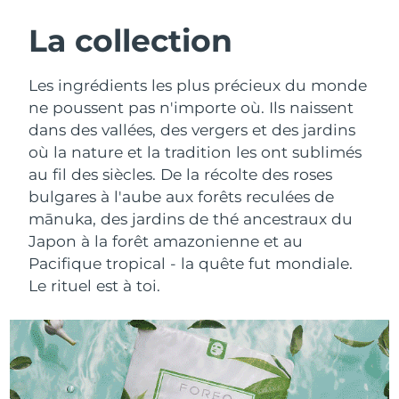
ROUTINE DE BEAUTÉ SUÉDOISE
Autriche
Livraison estimée
8/8/26
La collection
Bahreïn
Livraison estimée
8/9/26
Les ingrédients les plus précieux du monde
Nettoyage du visage
Lifting
ne poussent pas n'importe où. Ils naissent
Belgique
Livraison estimée
8/8/26
dans des vallées, des vergers et des jardins
LUNA™ 4 coffret
BEAR™ 2 coffret
où la nature et la tradition les ont sublimés
Bermudes
Livraison estimée
8/14/26
Anti-aging massage
Microcurrent toning
au fil des siècles. De la récolte des roses
Bosnie-Herzégovine
bulgares à l'aube aux forêts reculées de
Livraison estimée
8/11/26
Hydratation
Soin bucco-dentaire
mānuka, des jardins de thé ancestraux du
LUNA™ 4 Plus
BEAR™ 2 go
Brunei
Livraison estimée
8/13/26
Japon à la forêt amazonienne et au
UFO™ 3 coffret
issa™ 4
Massage, LED heating
Microcurrent toning on-the-go
Pacifique tropical - la quête fut mondiale.
FAQ™ TRAITEMENT ANTI-ÂGE
Deep facial hydration
Hybrid silicone sonic toothbrush
Bulgarie
Livraison estimée
8/8/26
Le rituel est à toi.
NEW
LUNA™ 4 Men
BEAR™ 2 eyes & lips
Canada
Livraison estimée
8/12/26
UFO™ 3 LED
issa™ 4 plus
For men, anti-aging massage
Microcurrent line smoothing device
Near-infrared and red light therapy
Smart hybrid silicone sonic toothbrush
Chili
Livraison estimée
8/12/26
device
Anti-âge
Traitements LED