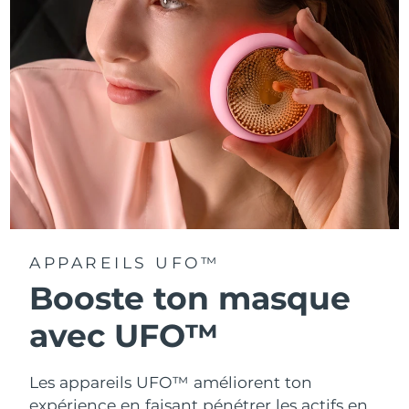
Turquie
Livraison estimée
8/9/26
Émirats arabes unis
Livraison estimée
8/9/26
Royaume-Uni
Livraison estimée
8/8/26
États-Unis
Livraison estimée
8/9/26
Ouzbékistan
Livraison estimée
8/13/26
Viêt Nam
Livraison estimée
8/14/26
APPAREILS UFO™
Booste ton masque
avec UFO™
Les appareils UFO™ améliorent ton
expérience en faisant pénétrer les actifs en