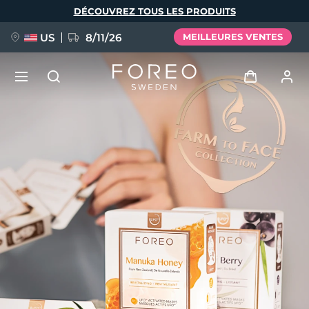
Aller
DÉCOUVREZ TOUS LES PRODUITS
au
contenu
principal
US
8/11/26
MEILLEURES VENTES
NOUVEAU
Se connecter
Langue
BREAKING NEWS
Profil de l'utilisateur
English
Deutsch
Español
Mes appareils
FAQ™ Pure Beauty-Tech Elixir
Français
Italiano
Português
Mes commandes
Polski
Svenska
Русский
Türkçe
简体中文
繁體中文
Mes adresses
issa™ Teeth Whitening Set
Mes abonnements