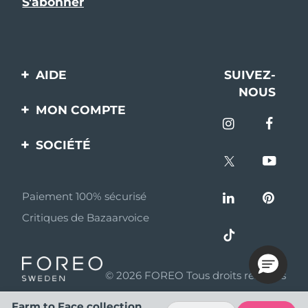
AIDE
SUIVEZ-
NOUS
Contactez-nous
MON COMPTE
Commandes et
Enregistrement produit
livraisons
SOCIÉTÉ
Aide
Garantie et retours
A propos de FOREO
Questions et réponses
Paiement 100% sécurisé
Programme d’affiliation
Critiques de Bazaarvoice
Informations sur la
Nouvelles d'affiliation
batterie
MYSA
© 2026 FOREO Tous droits réservés
Partenaires
distributeurs
Farm to Face collection