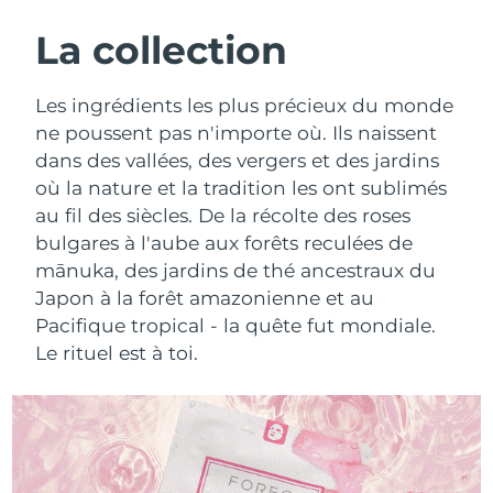
ROUTINE DE BEAUTÉ SUÉDOISE
Autriche
Livraison estimée
8/10/26
La collection
Bahreïn
Livraison estimée
8/11/26
Les ingrédients les plus précieux du monde
Nettoyage du visage
Lifting
ne poussent pas n'importe où. Ils naissent
Belgique
Livraison estimée
8/10/26
dans des vallées, des vergers et des jardins
LUNA™ 4 coffret
BEAR™ 2 coffret
où la nature et la tradition les ont sublimés
Bermudes
Livraison estimée
8/16/26
Anti-aging massage
Microcurrent toning
au fil des siècles. De la récolte des roses
Bosnie-Herzégovine
bulgares à l'aube aux forêts reculées de
Livraison estimée
8/13/26
Hydratation
Soin bucco-dentaire
mānuka, des jardins de thé ancestraux du
LUNA™ 4 Plus
BEAR™ 2 go
Brunei
Livraison estimée
8/15/26
Japon à la forêt amazonienne et au
UFO™ 3 coffret
issa™ 4
Massage, LED heating
Microcurrent toning on-the-go
Pacifique tropical - la quête fut mondiale.
FAQ™ TRAITEMENT ANTI-ÂGE
Deep facial hydration
Hybrid silicone sonic toothbrush
Bulgarie
Livraison estimée
8/10/26
Le rituel est à toi.
NEW
LUNA™ 4 Men
BEAR™ 2 eyes & lips
Canada
Livraison estimée
8/14/26
UFO™ 3 LED
issa™ 4 plus
For men, anti-aging massage
Microcurrent line smoothing device
Near-infrared and red light therapy
Smart hybrid silicone sonic toothbrush
Chili
Livraison estimée
8/14/26
device
Anti-âge
Traitements LED