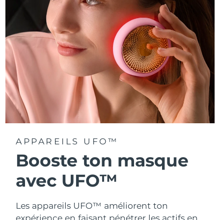
Turquie
Livraison estimée
8/11/26
Émirats arabes unis
Livraison estimée
8/11/26
Royaume-Uni
Livraison estimée
8/10/26
États-Unis
Livraison estimée
8/11/26
Ouzbékistan
Livraison estimée
8/15/26
Viêt Nam
Livraison estimée
8/16/26
APPAREILS UFO™
Booste ton masque
avec UFO™
Les appareils UFO™ améliorent ton
expérience en faisant pénétrer les actifs en