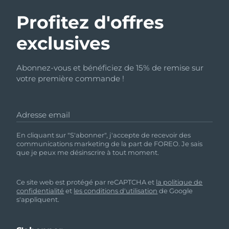
Profitez d'offres
exclusives
Abonnez-vous et bénéficiez de 15% de remise sur
votre première commande !
Adresse email
En cliquant sur "S'abonner", j'accepte de recevoir des
communications marketing de la part de FOREO. Je sais
que je peux me désinscrire à tout moment.
Ce site web est protégé par reCAPTCHA et
la politique de
confidentialité
et
les conditions d'utilisation
de Google
s'appliquent.