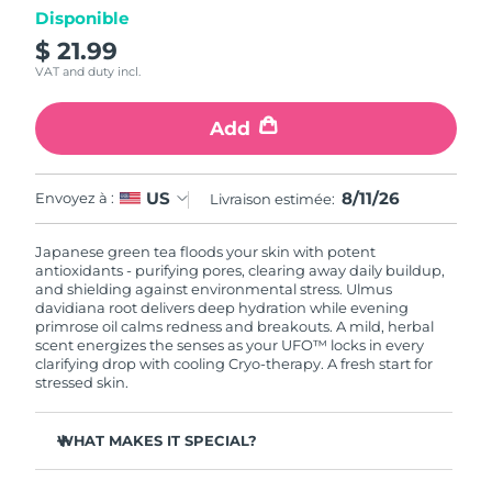
Disponible
$ 21.99
R.A.S. chinoise de
Livraison estimée
8/12/26
Macao
VAT and duty incl.
Malaisie
Livraison estimée
8/13/26
Add
Malte
Livraison estimée
8/10/26
8/11/26
US
Envoyez à :
Livraison estimée:
Mexique
Livraison estimée
8/14/26
Japanese green tea floods your skin with potent
antioxidants - purifying pores, clearing away daily buildup,
Monaco
Livraison estimée
8/11/26
and shielding against environmental stress. Ulmus
davidiana root delivers deep hydration while evening
primrose oil calms redness and breakouts. A mild, herbal
Pays-Bas
Livraison estimée
8/10/26
scent energizes the senses as your UFO™ locks in every
clarifying drop with cooling Cryo-therapy. A fresh start for
Nouvelle-Zélande
stressed skin.
Livraison estimée
8/10/26
Norvège
Livraison estimée
8/10/26
WHAT MAKES IT SPECIAL?
Pine needle extract regulates sebum and minimizes
Oman
Livraison estimée
8/13/26