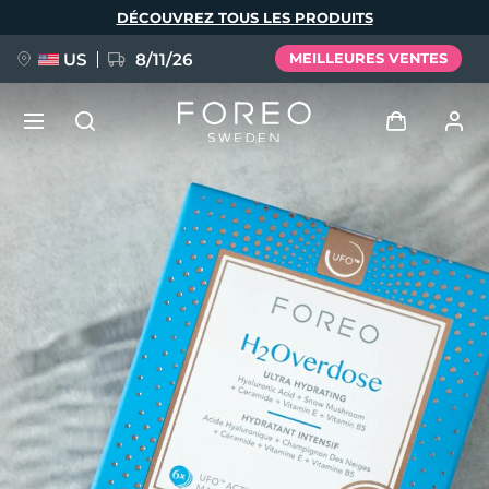
Aller
DÉCOUVREZ TOUS LES PRODUITS
au
contenu
principal
US
8/11/26
MEILLEURES VENTES
NOUVEAU
Se connecter
Langue
BREAKING NEWS
Profil de l'utilisateur
English
Deutsch
Español
Mes appareils
FAQ™ Pure Beauty-Tech Elixir
Français
Italiano
Português
Mes commandes
Polski
Svenska
Русский
Türkçe
简体中文
繁體中文
Mes adresses
issa™ Teeth Whitening Set
Mes abonnements