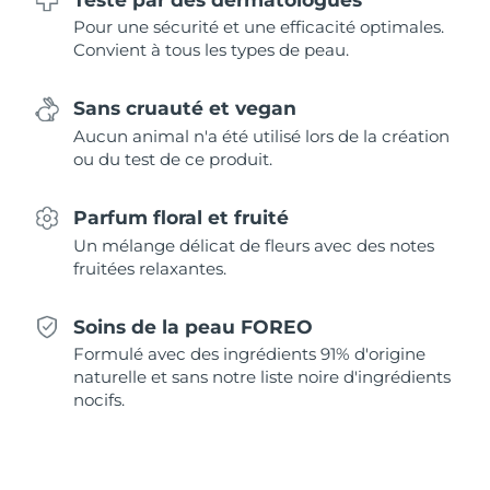
Singapour
Livraison estimée
8/12/26
Pour une sécurité et une efficacité optimales.
Convient à tous les types de peau.
Slovaquie
Livraison estimée
8/10/26
Sans cruauté et vegan
Slovénie
Livraison estimée
8/10/26
Aucun animal n'a été utilisé lors de la création
ou du test de ce produit.
Afrique du Sud
Livraison estimée
8/18/26
Parfum floral et fruité
Corée du Sud
Livraison estimée
8/12/26
Un mélange délicat de fleurs avec des notes
fruitées relaxantes.
Espagne
Livraison estimée
8/10/26
Suède
Soins de la peau FOREO
Livraison estimée
8/10/26
Formulé avec des ingrédients 91% d'origine
Suisse
naturelle et sans notre liste noire d'ingrédients
Livraison estimée
8/10/26
nocifs.
Taïwan
Livraison estimée
8/15/26
Thaïlande
Livraison estimée
8/14/26