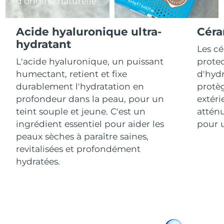
d'origine naturelle
R.A.S. chinoise de
Livraison estimée
8/12/26
Acide hyaluronique ultra-
Céra
Macao
hydratant
Les c
Malaisie
Livraison estimée
8/13/26
L'acide hyaluronique, un puissant
protec
humectant, retient et fixe
d'hydr
Malte
Livraison estimée
8/10/26
durablement l'hydratation en
protèg
profondeur dans la peau, pour un
extéri
Mexique
Livraison estimée
8/14/26
teint souple et jeune. C'est un
atténu
ingrédient essentiel pour aider les
pour u
Monaco
Livraison estimée
8/11/26
peaux sèches à paraître saines,
revitalisées et profondément
Pays-Bas
Livraison estimée
8/10/26
hydratées.
Nouvelle-Zélande
Livraison estimée
8/10/26
Norvège
Livraison estimée
8/10/26
Oman
Livraison estimée
8/13/26