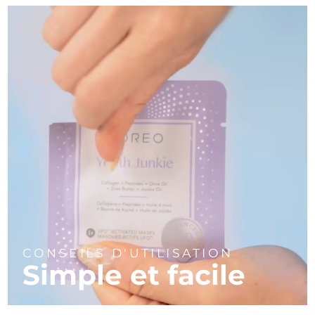
Turquie
Livraison estimée
8/11/26
Émirats arabes unis
Livraison estimée
8/11/26
Royaume-Uni
Livraison estimée
8/10/26
États-Unis
Livraison estimée
8/11/26
Ouzbékistan
Livraison estimée
8/15/26
Viêt Nam
Livraison estimée
8/16/26
CONSEILS D'UTILISATION
Simple et facile